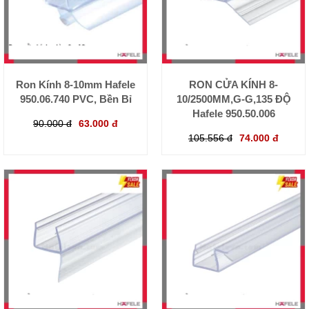
Ron Kính 8-10mm Hafele
RON CỬA KÍNH 8-
950.06.740 PVC, Bền Bỉ
10/2500MM,G-G,135 ĐỘ
Hafele 950.50.006
90.000 đ
63.000 đ
105.556 đ
74.000 đ