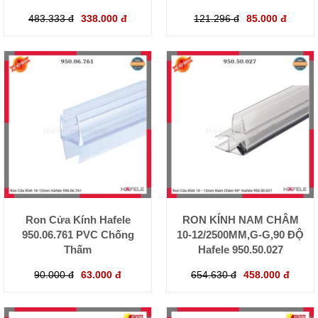
483.333 đ
338.000 đ
121.296 đ
85.000 đ
Ron Cửa Kính Hafele
RON KÍNH NAM CHÂM
950.06.761 PVC Chống
10-12/2500MM,G-G,90 ĐỘ
Thấm
Hafele 950.50.027
90.000 đ
63.000 đ
654.630 đ
458.000 đ