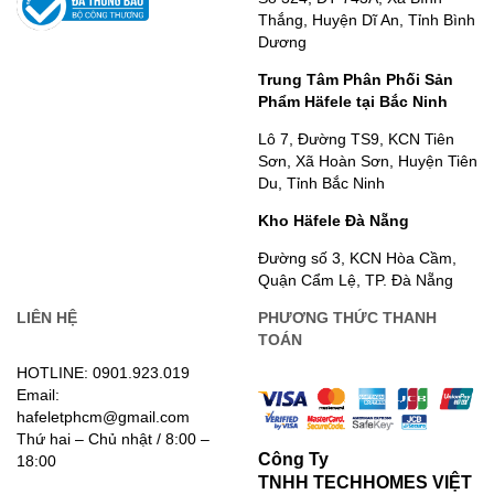
Thắng, Huyện Dĩ An, Tỉnh Bình
Dương
Trung Tâm Phân Phối Sản
Phẩm Häfele tại Bắc Ninh
Lô 7, Đường TS9, KCN Tiên
Sơn, Xã Hoàn Sơn, Huyện Tiên
Du, Tỉnh Bắc Ninh
Kho Häfele Đà Nẵng
Đường số 3, KCN Hòa Cầm,
Quận Cẩm Lệ, TP. Đà Nẵng
LIÊN HỆ
PHƯƠNG THỨC THANH
TOÁN
HOTLINE: 0901.923.019
Email:
hafeletphcm@gmail.com
Thứ hai – Chủ nhật / 8:00 –
Công Ty
18:00
TNHH TECHHOMES VIỆT