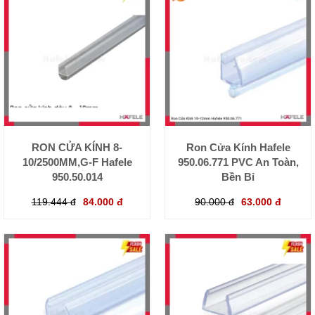
RON CỬA KÍNH 8-
Ron Cửa Kính Hafele
10/2500MM,G-F Hafele
950.06.771 PVC An Toàn,
950.50.014
Bền Bỉ
119.444 đ
84.000 đ
90.000 đ
63.000 đ