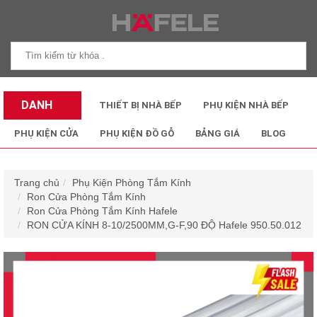
DANH
THIẾT BỊ NHÀ BẾP
PHỤ KIỆN NHÀ BẾP
MỤC SẢN
PHỤ KIỆN CỬA
PHỤ KIỆN ĐỒ GỖ
BẢNG GIÁ
BLOG
PHẨM
Trang chủ
Phụ Kiện Phòng Tắm Kính
Ron Cửa Phòng Tắm Kính
Ron Cửa Phòng Tắm Kính Hafele
RON CỬA KÍNH 8-10/2500MM,G-F,90 ĐỘ Hafele 950.50.012