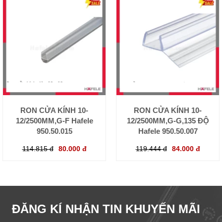
RON CỬA KÍNH 10-
RON CỬA KÍNH 10-
12/2500MM,G-F Hafele
12/2500MM,G-G,135 ĐỘ
950.50.015
Hafele 950.50.007
114.815 đ
80.000 đ
119.444 đ
84.000 đ
ĐĂNG KÍ NHẬN TIN KHUYẾN MÃI