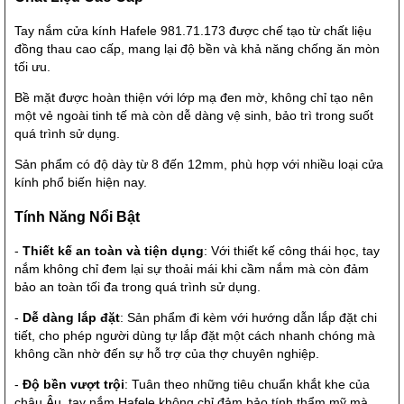
Tay nắm cửa kính Hafele 981.71.173 được chế tạo từ chất liệu
đồng thau cao cấp, mang lại độ bền và khả năng chống ăn mòn
tối ưu.
Bề mặt được hoàn thiện với lớp mạ đen mờ, không chỉ tạo nên
một vẻ ngoài tinh tế mà còn dễ dàng vệ sinh, bảo trì trong suốt
quá trình sử dụng.
Sản phẩm có độ dày từ 8 đến 12mm, phù hợp với nhiều loại cửa
kính phổ biến hiện nay.
Tính Năng Nổi Bật
-
Thiết kế an toàn và tiện dụng
: Với thiết kế công thái học, tay
nắm không chỉ đem lại sự thoải mái khi cầm nắm mà còn đảm
bảo an toàn tối đa trong quá trình sử dụng.
-
Dễ dàng lắp đặt
: Sản phẩm đi kèm với hướng dẫn lắp đặt chi
tiết, cho phép người dùng tự lắp đặt một cách nhanh chóng mà
không cần nhờ đến sự hỗ trợ của thợ chuyên nghiệp.
-
Độ bền vượt trội
: Tuân theo những tiêu chuẩn khắt khe của
châu Âu, tay nắm Hafele không chỉ đảm bảo tính thẩm mỹ mà