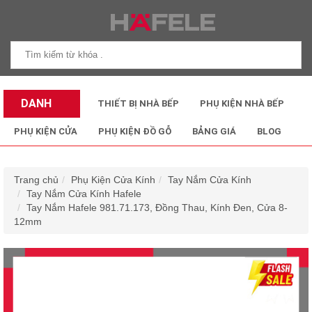
DANH
THIẾT BỊ NHÀ BẾP
PHỤ KIỆN NHÀ BẾP
MỤC SẢN
PHỤ KIỆN CỬA
PHỤ KIỆN ĐỒ GỖ
BẢNG GIÁ
BLOG
PHẨM
Trang chủ
Phụ Kiện Cửa Kính
Tay Nắm Cửa Kính
Tay Nắm Cửa Kính Hafele
Tay Nắm Hafele 981.71.173, Đồng Thau, Kính Đen, Cửa 8-
12mm