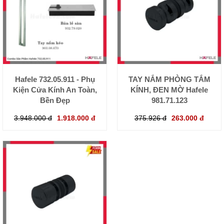
Hafele 732.05.911 - Phụ
TAY NẮM PHÒNG TẮM
Kiện Cửa Kính An Toàn,
KÍNH, ĐEN MỜ Hafele
Bền Đẹp
981.71.123
3.948.000 đ
1.918.000 đ
375.926 đ
263.000 đ