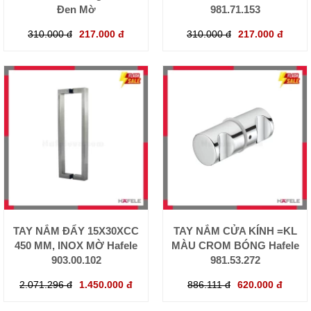
Đen Mờ
981.71.153
310.000 đ
217.000 đ
310.000 đ
217.000 đ
TAY NẮM ĐẨY 15X30XCC
TAY NẮM CỬA KÍNH =KL
450 MM, INOX MỜ Hafele
MÀU CROM BÓNG Hafele
903.00.102
981.53.272
2.071.296 đ
1.450.000 đ
886.111 đ
620.000 đ