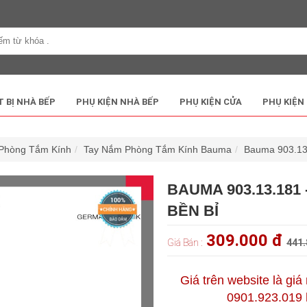
T BỊ NHÀ BẾP
PHỤ KIỆN NHÀ BẾP
PHỤ KIỆN CỬA
PHỤ KIỆN
Phòng Tắm Kính
Tay Nắm Phòng Tắm Kính Bauma
Bauma 903.13.
BAUMA 903.13.181 
BỀN BỈ
309.000 đ
Giá Bán :
441.
Giá trên website là giá
0901.923.019 h