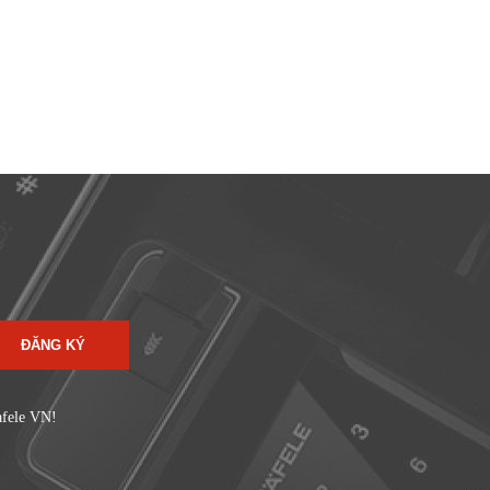
ĐĂNG KÝ
afele VN!