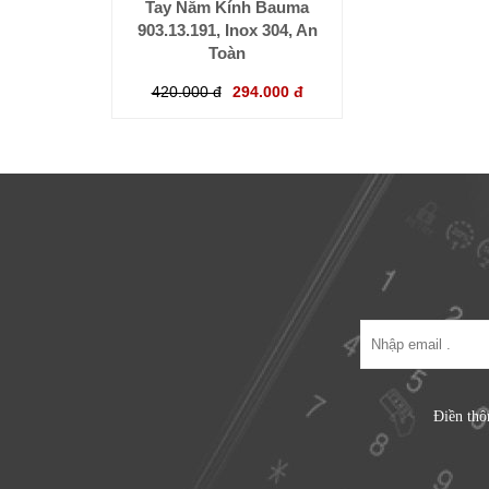
Tay Nắm Kính Bauma
903.13.191, Inox 304, An
Toàn
420.000 đ
294.000 đ
Điền thô