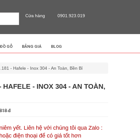
Cửa hàng
0901.923.019
 ĐỒ GỖ
BẢNG GIÁ
BLOG
181 - Hafele - Inox 304 - An Toàn, Bền Bỉ
- HAFELE - INOX 304 - AN TOÀN,
818 đ
 niêm yết. Liên hệ với chúng tôi qua Zalo :
oặc điện thoại để có giá tốt hơn