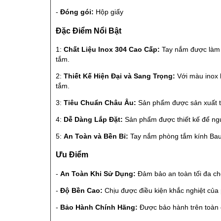
-
Đóng gói:
Hộp giấy
Đặc Điểm Nổi Bật
1:
Chất Liệu Inox 304 Cao Cấp:
Tay nắm được làm t
tắm.
2:
Thiết Kế Hiện Đại và Sang Trọng:
Với màu inox 
tắm.
3:
Tiêu Chuẩn Châu Âu:
Sản phẩm được sản xuất th
4:
Dễ Dàng Lắp Đặt:
Sản phẩm được thiết kế để ngườ
5:
An Toàn và Bền Bỉ:
Tay nắm phòng tắm kính Bauma
Ưu Điểm
-
An Toàn Khi Sử Dụng:
Đảm bảo an toàn tối đa cho
-
Độ Bền Cao:
Chịu được điều kiện khắc nghiệt của 
-
Bảo Hành Chính Hãng:
Được bảo hành trên toàn 