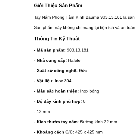
Giới Thiệu Sản Phẩm
Tay Nắm Phòng Tắm Kính Bauma 903.13.181 là sản p
Sản phẩm này không chỉ mang lại tiện ích và an toà
Thông Tin Kỹ Thuật
-
Mã sản phẩm:
903.13.181
-
Nhà cung cấp:
Hafele
-
Xuất xứ công nghệ:
Đức
-
Vật liệu:
Inox 304
-
Màu sắc hoàn thiện:
Inox bóng
-
Độ dày kính phù hợp:
8
- 12 mm
-
Kích thước tay nắm:
Đường kính 22 mm
-
Khoảng cách C/C:
425 x 425 mm