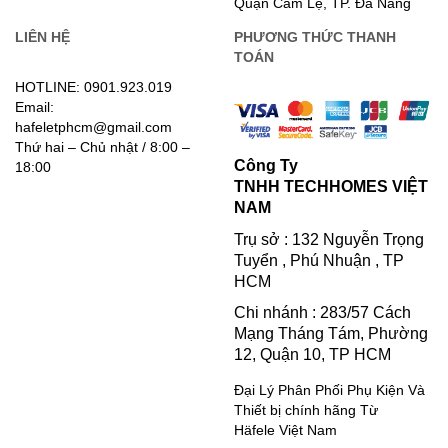
Quận Cẩm Lệ, TP. Đà Nẵng
LIÊN HỆ
PHƯƠNG THỨC THANH
TOÁN
HOTLINE: 0901.923.019
Email:
hafeletphcm@gmail.com
Thứ hai – Chủ nhật / 8:00 –
Công Ty
18:00
TNHH TECHHOMES VIỆT
NAM
Trụ sở : 132 Nguyễn Trọng
Tuyển , Phú Nhuận , TP
HCM
Chi nhánh : 283/57 Cách
Mạng Tháng Tám, Phường
12, Quận 10, TP HCM
Đại Lý Phân Phối Phụ Kiện Và
Thiết bị chính hãng Từ
Häfele Việt Nam