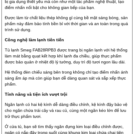
bị gia dụng thiết yếu mà còn như một tác phẩm nghệ thuật, tạo
điểm nhấn nổi bật cho không gian bếp của bạn.
Được làm từ chất liệu thép không gỉ cùng bề mặt sáng bóng, sản
phẩm này đảm bảo tính bền bỉ với thời gian và an toàn trong quá
trình sử dụng.
Công nghệ làm lạnh tiên tiến
Tủ lạnh Smeg FAB28RPB3 được trang bị ngăn lạnh với hệ thống
làm mát bằng quạt kết hợp khí lạnh đa chiều, giúp thực phẩm
được bảo quản ở nhiệt độ lý tưởng, duy trì độ tươi ngon lâu dài.
Hệ thống đèn chiếu sáng bên trong không chỉ tạo điểm nhấn ánh
sáng ấm áp mà còn giúp bạn dễ dàng quan sát và sắp xếp thực
phẩm.
Tính năng và tiện ích vượt trội
Ngăn lạnh có hai kệ kính dễ dàng điều chỉnh, kệ kính đậy bảo vệ
cho ngăn chứa trái cây và rau củ, cùng một ngăn kéo lớn để lưu
trữ thực phẩm tươi.
Ở cửa tủ, bạn sẽ tìm thấy ngăn đựng kim loại điều chỉnh được,
ngăn có nắp đậy trong suốt cùng khung kim loại chứa chai tiện