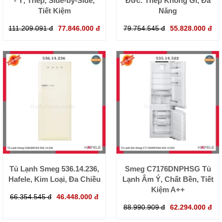
- Ý, Thép, Side-by-Side,
Đức: Thép Không Gỉ, Đa
Tiết Kiệm
Năng
111.209.091 đ
77.846.000 đ
79.754.545 đ
55.828.000 đ
Tủ Lạnh Smeg 536.14.236,
Smeg C7176DNPHSG Tủ
Hafele, Kim Loại, Đa Chiều
Lạnh Âm Ý, Chất Bền, Tiết
Kiệm A++
66.354.545 đ
46.448.000 đ
88.990.909 đ
62.294.000 đ