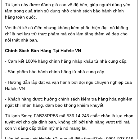
Tủ lạnh này được đánh giá cao về độ bền, giúp người dùng yên
tâm trong quá trình sử dụng nhờ chính sách bảo hành chính
hãng toàn quốc.
Với thiết kế cổ điển nhưng không kém phần hiện đại, nó không
chỉ là nơi lưu trữ thực phẩm mà còn làm tăng thêm vẻ đẹp cho
nội thất nhà bạn.
Chính Sách Bán Hàng Tại Hafele VN
- Cam kết 100% hàng chính hãng nhập khẩu từ nhà cung cấp.
- Sản phẩm bảo hành chính hãng từ nhà cung cấp.
- Hướng dẫn lắp đặt và vận hành bởi đội ngũ chuyên nghiệp của
Hafele VN.
- Khách hàng được hưởng chính sách kiểm tra hàng hóa nghiêm
ngặt khi nhận hàng, đảm bảo không khiếm khuyết.
Tủ lạnh Smeg FAB28RPB3 mã 536.14.243 chắc chắn là lựa chọn
tuyệt vời cho gia đình bạn, không chỉ bởi tính năng vượt trội mà
còn vì đẳng cấp thẩm mỹ mà nó mang lại.
Liên hệ ngay với Hafele VN qua số điện thoại/Zalo: 0901.923.019