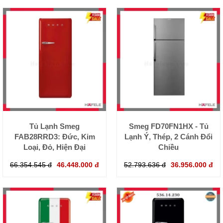
Tủ Lạnh Smeg
Smeg FD70FN1HX - Tủ
FAB28RRD3: Đức, Kim
Lạnh Ý, Thép, 2 Cánh Đổi
Loại, Đỏ, Hiện Đại
Chiều
66.354.545 đ
46.448.000 đ
52.793.636 đ
36.956.000 đ