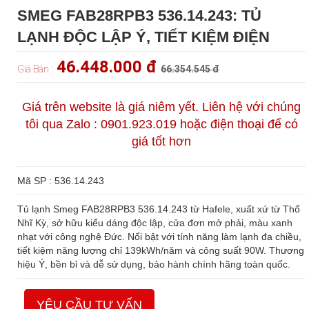
SMEG FAB28RPB3 536.14.243: TỦ
LẠNH ĐỘC LẬP Ý, TIẾT KIỆM ĐIỆN
46.448.000 đ
Giá Bán :
66.354.545 đ
Giá trên website là giá niêm yết. Liên hệ với chúng
tôi qua Zalo : 0901.923.019 hoặc điện thoại để có
giá tốt hơn
Mã SP : 536.14.243
Tủ lạnh Smeg FAB28RPB3 536.14.243 từ Hafele, xuất xứ từ Thổ
Nhĩ Kỳ, sở hữu kiểu dáng độc lập, cửa đơn mở phải, màu xanh
nhạt với công nghệ Đức. Nổi bật với tính năng làm lạnh đa chiều,
tiết kiệm năng lượng chỉ 139kWh/năm và công suất 90W. Thương
hiệu Ý, bền bỉ và dễ sử dụng, bảo hành chính hãng toàn quốc.
YÊU CẦU TƯ VẤN