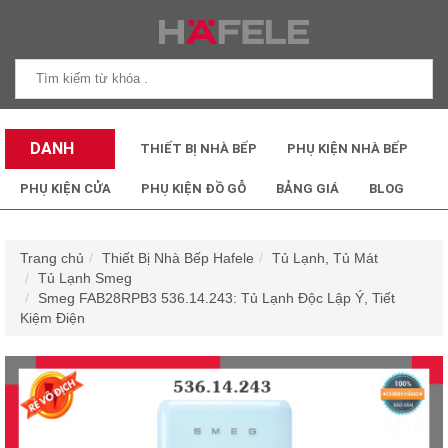
DANH
THIẾT BỊ NHÀ BẾP
PHỤ KIỆN NHÀ BẾP
MỤC SẢN
PHỤ KIỆN CỬA
PHỤ KIỆN ĐỒ GỖ
BẢNG GIÁ
BLOG
PHẨM
Trang chủ
Thiết Bị Nhà Bếp Hafele
Tủ Lạnh, Tủ Mát
Tủ Lạnh Smeg
Smeg FAB28RPB3 536.14.243: Tủ Lạnh Độc Lập Ý, Tiết
Kiệm Điện