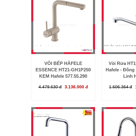
VÒI BẾP HÄFELE
Vòi Rửa HT
ESSENCE HT21-GH1P250
Hafele - Đồng
KEM Hafele 577.55.290
Linh 
4.479.630 đ
3.136.000 đ
1.606.364 đ