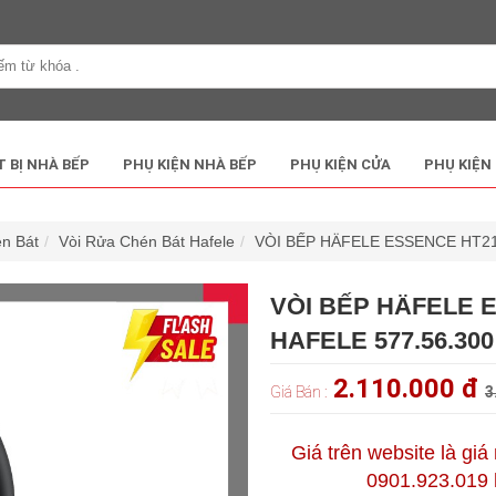
T BỊ NHÀ BẾP
PHỤ KIỆN NHÀ BẾP
PHỤ KIỆN CỬA
PHỤ KIỆN
́n Bát
Vòi Rửa Chén Bát Hafele
VÒI BẾP HÄFELE ESSENCE HT21-
VÒI BẾP HÄFELE 
HAFELE 577.56.300
2.110.000 đ
Giá Bán :
3
Giá trên website là giá
0901.923.019 h