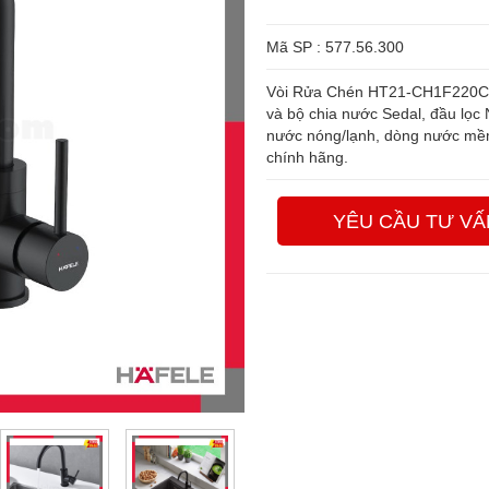
Mã SP : 577.56.300
Vòi Rửa Chén HT21-CH1F220C 
và bộ chia nước Sedal, đầu lọc N
nước nóng/lạnh, dòng nước mềm
chính hãng.
YÊU CẦU TƯ VẤ