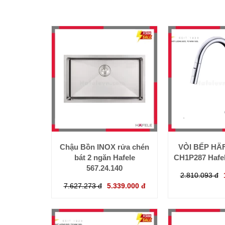
Chậu Bồn INOX rửa chén
VÒI BẾP HÄ
bát 2 ngăn Hafele
CH1P287 Hafel
567.24.140
2.810.093 đ
7.627.273 đ
5.339.000 đ