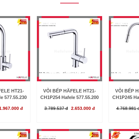
FELE HT21-
VÒI BẾP HÄFELE HT21-
VÒI BẾP H
e 577.55.230
CH1P254 Hafele 577.55.200
CH1P245 Haf
1.967.000 đ
3.789.537 đ
2.653.000 đ
4.768.981 