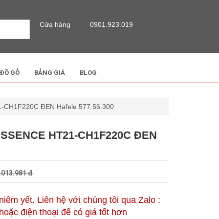
Cửa hàng
0901.923.019
 ĐỒ GỖ
BẢNG GIÁ
BLOG
CH1F220C ĐEN Hafele 577.56.300
ESSENCE HT21-CH1F220C ĐEN
.013.981 đ
 niêm yết. Liên hệ với chúng tôi qua Zalo :
oặc điện thoại để có giá tốt hơn