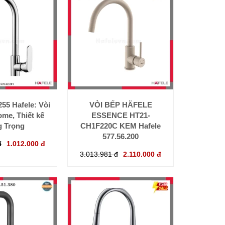
5 Hafele: Vòi
VÒI BẾP HÄFELE
me, Thiết kế
ESSENCE HT21-
 Trọng
CH1F220C KEM Hafele
577.56.200
đ
1.012.000 đ
3.013.981 đ
2.110.000 đ