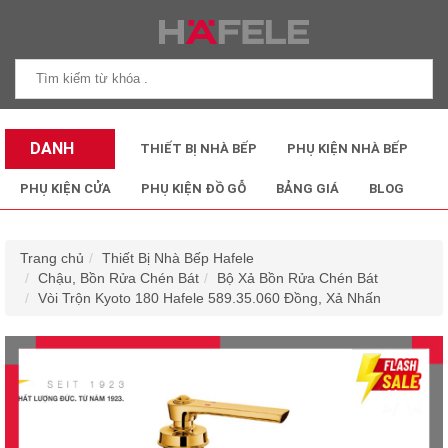
DANH
THIẾT BỊ NHÀ BẾP
PHỤ KIỆN NHÀ BẾP
MỤC SẢN
PHỤ KIỆN CỬA
PHỤ KIỆN ĐỒ GỖ
BẢNG GIÁ
BLOG
PHẨM
Trang chủ
Thiết Bị Nhà Bếp Hafele
Chậu, Bồn Rửa Chén Bát
Bộ Xả Bồn Rửa Chén Bát
Vòi Trộn Kyoto 180 Hafele 589.35.060 Đồng, Xả Nhấn