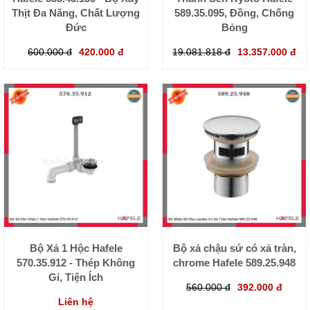
Thịt Đa Năng, Chất Lượng
589.35.095, Đồng, Chống
Đức
Bỏng
600.000 đ
420.000 đ
19.081.818 đ
13.357.000 đ
Bộ Xả 1 Hộc Hafele
Bộ xả chậu sứ có xả tràn,
570.35.912 - Thép Không
chrome Hafele 589.25.948
Gỉ, Tiện Ích
560.000 đ
392.000 đ
Liên hệ