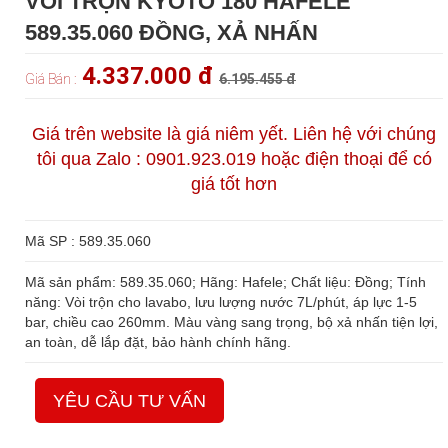
VÒI TRỘN KYOTO 180 HAFELE
589.35.060 ĐỒNG, XẢ NHẤN
4.337.000 đ
Giá Bán :
6.195.455 đ
Giá trên website là giá niêm yết. Liên hệ với chúng
tôi qua Zalo : 0901.923.019 hoặc điện thoại để có
giá tốt hơn
Mã SP : 589.35.060
Mã sản phẩm: 589.35.060; Hãng: Hafele; Chất liệu: Đồng; Tính
năng: Vòi trộn cho lavabo, lưu lượng nước 7L/phút, áp lực 1-5
bar, chiều cao 260mm. Màu vàng sang trọng, bộ xả nhấn tiện lợi,
an toàn, dễ lắp đặt, bảo hành chính hãng.
YÊU CẦU TƯ VẤN