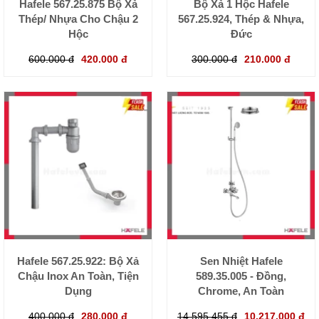
Hafele 567.25.875 Bộ Xả
Bộ Xả 1 Hộc Hafele
Thép/ Nhựa Cho Chậu 2
567.25.924, Thép & Nhựa,
Hộc
Đức
600.000 đ
420.000 đ
300.000 đ
210.000 đ
Hafele 567.25.922: Bộ Xả
Sen Nhiệt Hafele
Chậu Inox An Toàn, Tiện
589.35.005 - Đồng,
Dụng
Chrome, An Toàn
400.000 đ
280.000 đ
14.595.455 đ
10.217.000 đ