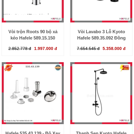
Vòi trộn Roots 90 bộ xả
Vòi Lavabo 3 Lỗ Kyoto
kéo Hafele 589.15.150
Hafele 589.35.092 Đồng
2.852.778 đ
1.997.000 đ
7.654.545 đ
5.358.000 đ
Hafele 535.43.139 - Bộ Xay
Thanh Sen Kyoto Hafele