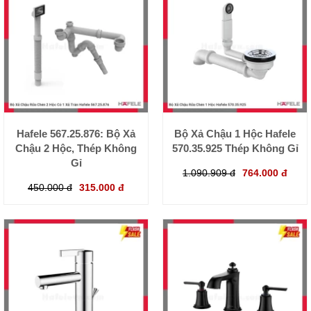
Hafele 567.25.876: Bộ Xả
Bộ Xả Chậu 1 Hộc Hafele
Chậu 2 Hộc, Thép Không
570.35.925 Thép Không Gỉ
Gỉ
1.090.909 đ
764.000 đ
450.000 đ
315.000 đ