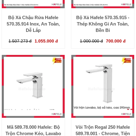
Bộ Xả Chậu Rửa Hafele
Bộ Xả Hafele 570.35.915 -
570.35.914 Inox, An Toàn,
Thép Không Gỉ An Toàn,
Dễ Lắp
Bền Bỉ
1.507.273 đ
1.055.000 đ
1.000.000 đ
700.000 đ
Mã 589.78.000 Hafele: Bộ
Vòi Trộn Regal 250 Hafele
Trộn Chrome Kéo, Lavabo
589.78.001 - Chrome, Tiện