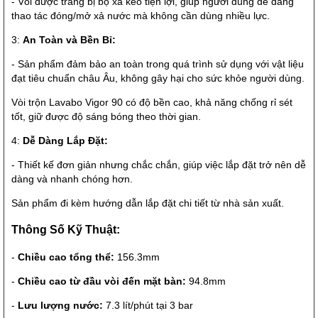
- Vòi được trang bị bộ xả kéo tiện lợi, giúp người dùng dễ dàng
thao tác đóng/mở xả nước mà không cần dùng nhiều lực.
3:
An Toàn và Bền Bỉ:
- Sản phẩm đảm bảo an toàn trong quá trình sử dụng với vật liệu
đạt tiêu chuẩn châu Âu, không gây hại cho sức khỏe người dùng.
Vòi trộn Lavabo Vigor 90 có độ bền cao, khả năng chống rỉ sét
tốt, giữ được độ sáng bóng theo thời gian.
4:
Dễ Dàng Lắp Đặt:
- Thiết kế đơn giản nhưng chắc chắn, giúp việc lắp đặt trở nên dễ
dàng và nhanh chóng hơn.
Sản phẩm đi kèm hướng dẫn lắp đặt chi tiết từ nhà sản xuất.
Thông Số Kỹ Thuật:
-
Chiều cao tổng thể:
156.3mm
-
Chiều cao từ đầu vòi đến mặt bàn:
94.8mm
-
Lưu lượng nước:
7.3 lít/phút tại 3 bar