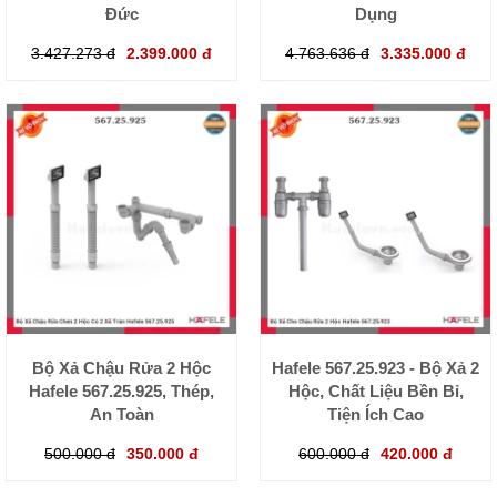
Đức
Dụng
3.427.273 đ
2.399.000 đ
4.763.636 đ
3.335.000 đ
Bộ Xả Chậu Rửa 2 Hộc
Hafele 567.25.923 - Bộ Xả 2
Hafele 567.25.925, Thép,
Hộc, Chất Liệu Bền Bỉ,
An Toàn
Tiện Ích Cao
500.000 đ
350.000 đ
600.000 đ
420.000 đ