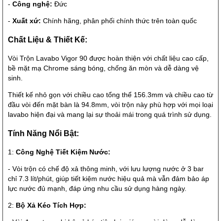
-
Công nghệ:
Đức
-
Xuất xứ:
Chính hãng, phân phối chính thức trên toàn quốc
Chất Liệu & Thiết Kế:
Vòi Trộn Lavabo Vigor 90 được hoàn thiện với chất liệu cao cấp,
bề mặt mạ Chrome sáng bóng, chống ăn mòn và dễ dàng vệ
sinh.
Thiết kế nhỏ gọn với chiều cao tổng thể 156.3mm và chiều cao từ
đầu vòi đến mặt bàn là 94.8mm, vòi trộn này phù hợp với mọi loại
lavabo hiện đại và mang lại sự thoải mái trong quá trình sử dụng.
Tính Năng Nổi Bật:
1:
Công Nghệ Tiết Kiệm Nước:
- Vòi trộn có chế độ xả thông minh, với lưu lượng nước ở 3 bar
chỉ 7.3 lít/phút, giúp tiết kiệm nước hiệu quả mà vẫn đảm bảo áp
lực nước đủ mạnh, đáp ứng nhu cầu sử dụng hàng ngày.
2:
Bộ Xả Kéo Tích Hợp: