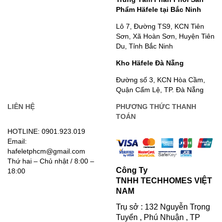
Phẩm Häfele tại Bắc Ninh
Lô 7, Đường TS9, KCN Tiên
Sơn, Xã Hoàn Sơn, Huyện Tiên
Du, Tỉnh Bắc Ninh
Kho Häfele Đà Nẵng
Đường số 3, KCN Hòa Cầm,
Quận Cẩm Lệ, TP. Đà Nẵng
LIÊN HỆ
PHƯƠNG THỨC THANH
TOÁN
HOTLINE: 0901.923.019
Email:
hafeletphcm@gmail.com
Thứ hai – Chủ nhật / 8:00 –
Công Ty
18:00
TNHH TECHHOMES VIỆT
NAM
Trụ sở : 132 Nguyễn Trọng
Tuyển , Phú Nhuận , TP