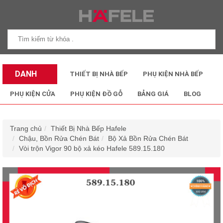
DANH
THIẾT BỊ NHÀ BẾP
PHỤ KIỆN NHÀ BẾP
MỤC SẢN
PHỤ KIỆN CỬA
PHỤ KIỆN ĐỒ GỖ
BẢNG GIÁ
BLOG
PHẨM
Trang chủ
Thiết Bị Nhà Bếp Hafele
Chậu, Bồn Rửa Chén Bát
Bộ Xả Bồn Rửa Chén Bát
Vòi trộn Vigor 90 bộ xả kéo Hafele 589.15.180