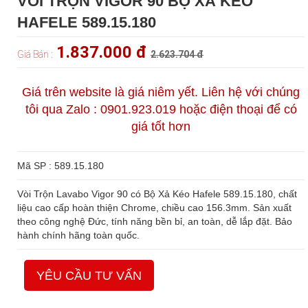
VÒI TRỘN VIGOR 90 BỘ XẢ KÉO
HAFELE 589.15.180
1.837.000 đ
Giá Bán :
2.623.704 đ
Giá trên website là giá niêm yết. Liên hệ với chúng
tôi qua Zalo : 0901.923.019 hoặc điện thoại để có
giá tốt hơn
Mã SP : 589.15.180
Vòi Trộn Lavabo Vigor 90 có Bộ Xả Kéo Hafele 589.15.180, chất
liệu cao cấp hoàn thiện Chrome, chiều cao 156.3mm. Sản xuất
theo công nghệ Đức, tính năng bền bỉ, an toàn, dễ lắp đặt. Bảo
hành chính hãng toàn quốc.
YÊU CẦU TƯ VẤN