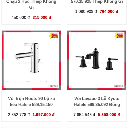
Chậu 2 Hộc, Thép Không
570.35.925 Thép Không Gỉ
Gỉ
1.090.909 đ
764.000 đ
450.000 đ
315.000 đ
Vòi trộn Roots 90 bộ xả
Vòi Lavabo 3 Lỗ Kyoto
kéo Hafele 589.15.150
Hafele 589.35.092 Đồng
2.852.778 đ
1.997.000 đ
7.654.545 đ
5.358.000 đ