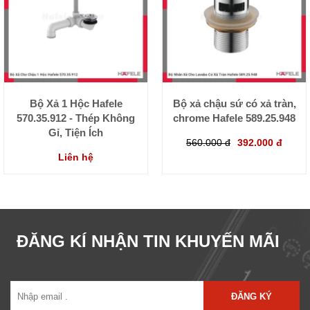
Bộ Xả 1 Hộc Hafele
Bộ xả chậu sứ có xả tràn,
570.35.912 - Thép Không
chrome Hafele 589.25.948
Gỉ, Tiện Ích
560.000 đ
392.000 đ
Liên hệ
ĐĂNG KÍ NHẬN TIN KHUYẾN MÃI
ĐĂNG KÝ