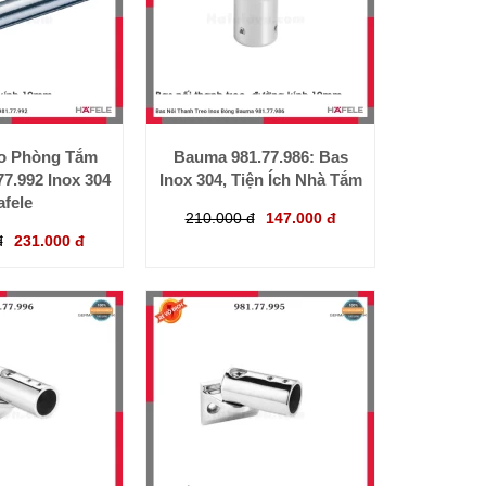
o Phòng Tắm
Bauma 981.77.986: Bas
7.992 Inox 304
Inox 304, Tiện Ích Nhà Tắm
afele
210.000 đ
147.000 đ
đ
231.000 đ