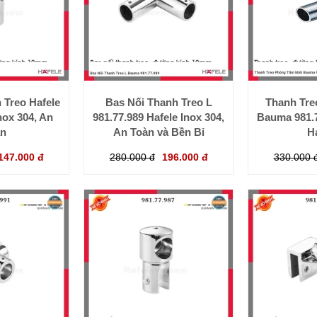
 Treo Hafele
Bas Nối Thanh Treo L
Thanh Tre
nox 304, An
981.77.989 Hafele Inox 304,
Bauma 981.7
àn
An Toàn và Bền Bỉ
H
147.000 đ
280.000 đ
196.000 đ
330.000 