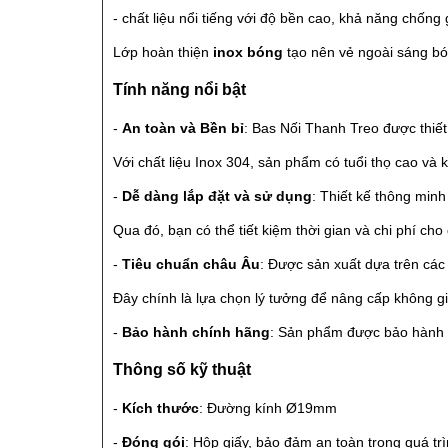
- chất liệu nổi tiếng với độ bền cao, khả năng chốn
Lớp hoàn thiện
inox bóng
tạo nên vẻ ngoài sáng bón
Tính năng nổi bật
-
An toàn và Bền bỉ
: Bas Nối Thanh Treo được thiết
Với chất liệu Inox 304, sản phẩm có tuổi thọ cao và k
-
Dễ dàng lắp đặt và sử dụng
: Thiết kế thông min
Qua đó, bạn có thể tiết kiệm thời gian và chi phí cho
-
Tiêu chuẩn châu Âu
: Được sản xuất dựa trên cá
Đây chính là lựa chọn lý tưởng để nâng cấp không g
-
Bảo hành chính hãng
: Sản phẩm được bảo hành c
Thông số kỹ thuật
-
Kích thước
: Đường kính Ø19mm
-
Đóng gói
: Hộp giấy, bảo đảm an toàn trong quá trì