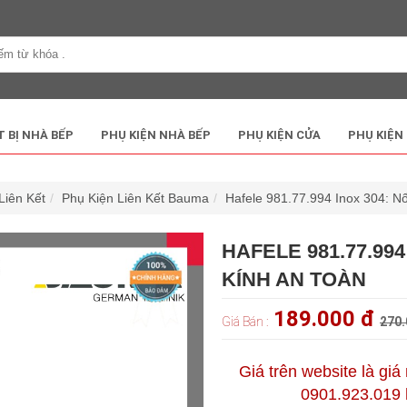
T BỊ NHÀ BẾP
PHỤ KIỆN NHÀ BẾP
PHỤ KIỆN CỬA
PHỤ KIỆN
Liên Kết
Phụ Kiện Liên Kết Bauma
Hafele 981.77.994 Inox 304: N
HAFELE 981.77.99
KÍNH AN TOÀN
189.000 đ
Giá Bán :
270.
Giá trên website là giá
0901.923.019 h