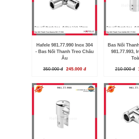
Hafele 981.77.990 Inox 304
Bas Nối Thanh
- Bas Nối Thanh Treo Châu
981.77.993, I
Âu
To
350.000 đ
245.000 đ
210.000 đ