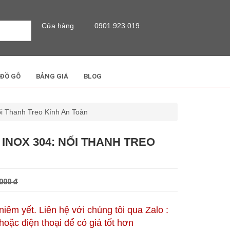
Cửa hàng
0901.923.019
 ĐỒ GỖ
BẢNG GIÁ
BLOG
ối Thanh Treo Kính An Toàn
4 INOX 304: NỐI THANH TREO
000 đ
 niêm yết. Liên hệ với chúng tôi qua Zalo :
oặc điện thoại để có giá tốt hơn