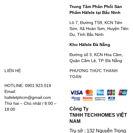
Trung Tâm Phân Phối Sản
Phẩm Häfele tại Bắc Ninh
Lô 7, Đường TS9, KCN Tiên
Sơn, Xã Hoàn Sơn, Huyện Tiên
Du, Tỉnh Bắc Ninh
Kho Häfele Đà Nẵng
Đường số 3, KCN Hòa Cầm,
Quận Cẩm Lệ, TP. Đà Nẵng
LIÊN HỆ
PHƯƠNG THỨC THANH
TOÁN
HOTLINE: 0901.923.019
Email:
hafeletphcm@gmail.com
Thứ hai – Chủ nhật / 8:00 –
Công Ty
18:00
TNHH TECHHOMES VIỆT
NAM
Trụ sở : 132 Nguyễn Trọng