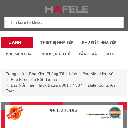
DANH
THIẾT BỊ NHÀ BẾP
PHỤ KIỆN NHÀ BẾP
MỤC SẢN
PHỤ KIỆN CỬA
PHỤ KIỆN ĐỒ GỖ
BẢNG GIÁ
BLOG
PHẨM
Trang chủ
Phụ Kiện Phòng Tắm Kính
Phụ Kiện Liên Kết
Phụ Kiện Liên Kết Bauma
Bas Nối Thanh Inox Bauma 981.77.987, Hafele, Bóng, An
Toàn