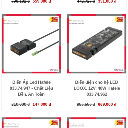
798.182 đ
559.000 đ
472.727 đ
331.000 đ
Biến Áp Led Hafele
Biến điện cho hệ LED
833.74.947 - Chất Liệu
LOOX, 12V, 40W Hafele
Bền, An Toàn
833.74.962
210.000 đ
147.000 đ
955.556 đ
669.000 đ