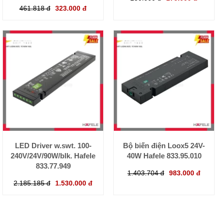
461.818 đ
323.000 đ
LED Driver w.swt. 100-
Bộ biến điện Loox5 24V-
240V/24V/90W/blk. Hafele
40W Hafele 833.95.010
833.77.949
1.403.704 đ
983.000 đ
2.185.185 đ
1.530.000 đ