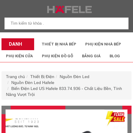
DANH
THIẾT BỊ NHÀ BẾP
PHỤ KIỆN NHÀ BẾP
MỤC SẢN
PHỤ KIỆN CỬA
PHỤ KIỆN ĐỒ GỖ
BẢNG GIÁ
BLOG
PHẨM
Trang chủ
Thiết Bị Điện
Nguồn Đèn Led
Nguồn Đèn Led Hafele
Biến Điện Led US Hafele 833.74.936 - Chất Liệu Bền, Tính
Năng Vượt Trội