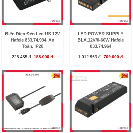
Biến Điện Đèn Led US 12V
LED POWER SUPPLY
Hafele 833.74.934, An
BLA.12V/0-60W Hafele
Toàn, IP20
833.74.964
225.455 đ
158.000 đ
1.012.963 đ
709.000 đ