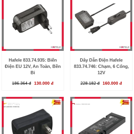
Hafele 833.74.935: Biến
Dây Dẫn Điện Hafele
Điện EU 12V, An Toàn, Bền
833.74.746: Chạm, 6 Cổng,
Bỉ
12V
186.364 đ
130.000 đ
228.182 đ
160.000 đ