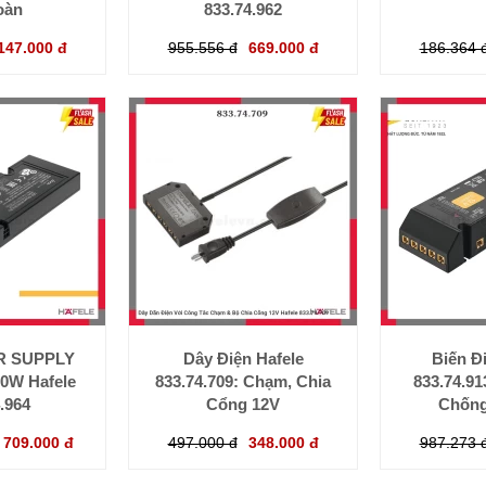
oàn
833.74.962
147.000 đ
955.556 đ
669.000 đ
186.364 
R SUPPLY
Dây Điện Hafele
Biến Đ
0W Hafele
833.74.709: Chạm, Chia
833.74.91
.964
Cổng 12V
Chống
709.000 đ
497.000 đ
348.000 đ
987.273 