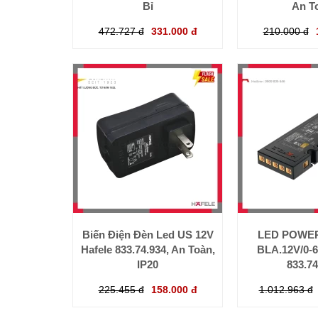
Bỉ
An T
472.727 đ
331.000 đ
210.000 đ
Biến Điện Đèn Led US 12V
LED POWE
Hafele 833.74.934, An Toàn,
BLA.12V/0-6
IP20
833.74
225.455 đ
158.000 đ
1.012.963 đ