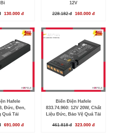
Bỉ
12V
đ
130.000 đ
228.182 đ
160.000 đ
iện Hafele
Biến Điện Hafele
3, Đức, Đen,
833.74.960: 12V 20W, Chất
 Quá Tải
Liệu Đức, Bảo Vệ Quá Tải
đ
691.000 đ
461.818 đ
323.000 đ