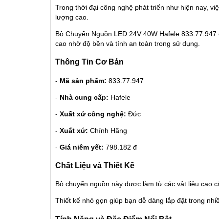
Trong thời đại công nghệ phát triển như hiện nay, 
lượng cao.
Bộ Chuyển Nguồn LED 24V 40W Hafele 833.77.947 ch
cao nhờ độ bền và tính an toàn trong sử dụng.
Thông Tin Cơ Bản
-
Mã sản phẩm:
833.77.947
-
Nhà cung cấp:
Hafele
-
Xuất xứ công nghệ:
Đức
-
Xuất xứ:
Chính Hãng
-
Giá niêm yết:
798.182 đ
Chất Liệu và Thiết Kế
Bộ chuyển nguồn này được làm từ các vật liệu cao c
Thiết kế nhỏ gọn giúp bạn dễ dàng lắp đặt trong nh
Tính Năng và Đặc Điểm Nổi Bật