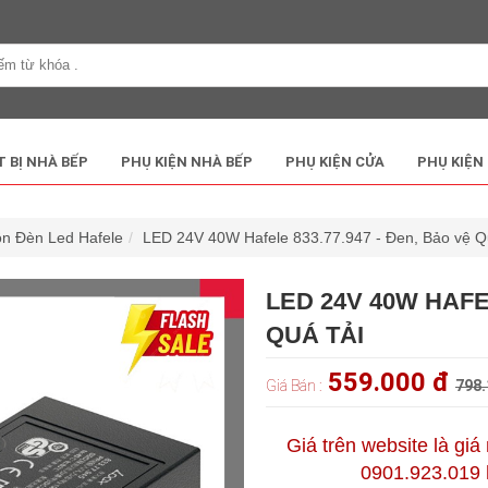
T BỊ NHÀ BẾP
PHỤ KIỆN NHÀ BẾP
PHỤ KIỆN CỬA
PHỤ KIỆN
̀n Đèn Led Hafele
LED 24V 40W Hafele 833.77.947 - Đen, Bảo vệ Qu
LED 24V 40W HAFEL
QUÁ TẢI
559.000 đ
Giá Bán :
798.
Giá trên website là giá
0901.923.019 h