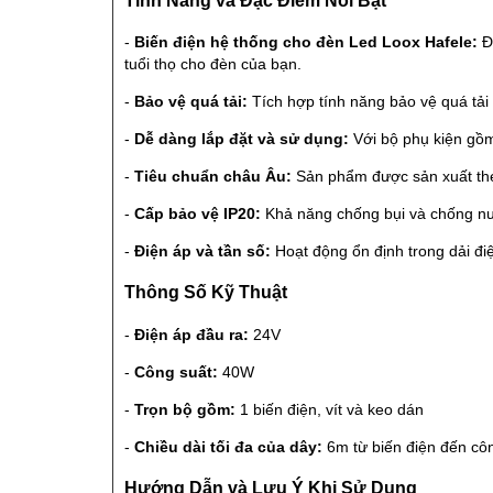
-
Biến điện hệ thống cho đèn Led Loox Hafele:
Đư
tuổi thọ cho đèn của bạn.
-
Bảo vệ quá tải:
Tích hợp tính năng bảo vệ quá tải 
-
Dễ dàng lắp đặt và sử dụng:
Với bộ phụ kiện gồm 
-
Tiêu chuẩn châu Âu:
Sản phẩm được sản xuất theo
-
Cấp bảo vệ IP20:
Khả năng chống bụi và chống nướ
-
Điện áp và tần số:
Hoạt động ổn định trong dải đi
Thông Số Kỹ Thuật
-
Điện áp đầu ra:
24V
-
Công suất:
40W
-
Trọn bộ gồm:
1 biến điện, vít và keo dán
-
Chiều dài tối đa của dây:
6m từ biến điện đến cô
Hướng Dẫn và Lưu Ý Khi Sử Dụng