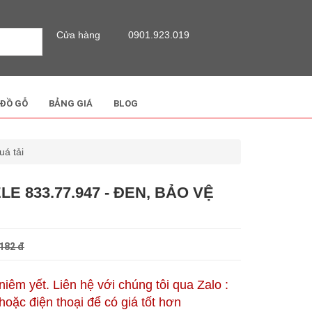
Cửa hàng
0901.923.019
 ĐỒ GỖ
BẢNG GIÁ
BLOG
á tải
E 833.77.947 - ĐEN, BẢO VỆ
182 đ
 niêm yết. Liên hệ với chúng tôi qua Zalo :
oặc điện thoại để có giá tốt hơn