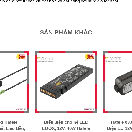
alo để được tư vấn chi tiết hơn và đặt hàng với mức giá tốt nhất.
SẢN PHẨM KHÁC
d Hafele
Biến điện cho hệ LED
Hafele 833
hất Liệu Bền,
LOOX, 12V, 40W Hafele
Điện EU 12V