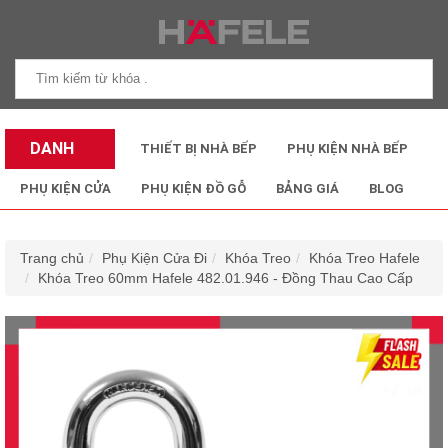
DANH
THIẾT BỊ NHÀ BẾP
PHỤ KIỆN NHÀ BẾP
MỤC SẢN
PHỤ KIỆN CỬA
PHỤ KIỆN ĐỒ GỖ
BẢNG GIÁ
BLOG
PHẨM
Trang chủ
Phụ Kiện Cửa Đi
Khóa Treo
Khóa Treo Hafele
Khóa Treo 60mm Hafele 482.01.946 - Đồng Thau Cao Cấp