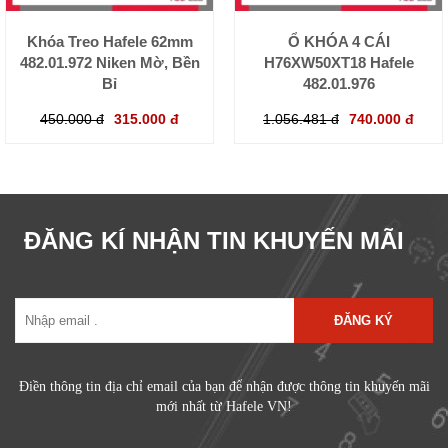
Khóa Treo Hafele 62mm
Ổ KHÓA 4 CÁI
482.01.972 Niken Mờ, Bền
H76XW50XT18 Hafele
Bỉ
482.01.976
450.000 đ
315.000 đ
1.056.481 đ
740.000 đ
ĐĂNG KÍ NHẬN TIN KHUYẾN MÃI
ĐĂNG KÝ
Điền thông tin địa chỉ email của bạn để nhận được thông tin khuyến mãi
mới nhất từ Hafele VN!