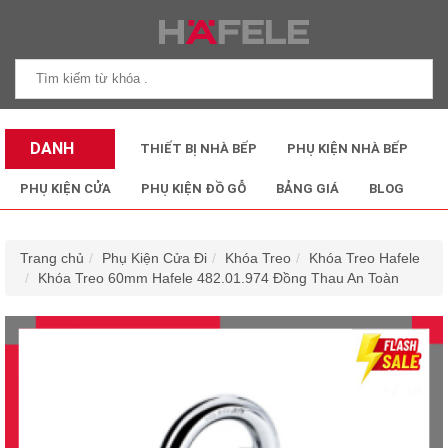
DANH
THIẾT BỊ NHÀ BẾP
PHỤ KIỆN NHÀ BẾP
MỤC SẢN
PHỤ KIỆN CỬA
PHỤ KIỆN ĐỒ GỖ
BẢNG GIÁ
BLOG
PHẨM
Trang chủ
Phụ Kiện Cửa Đi
Khóa Treo
Khóa Treo Hafele
Khóa Treo 60mm Hafele 482.01.974 Đồng Thau An Toàn