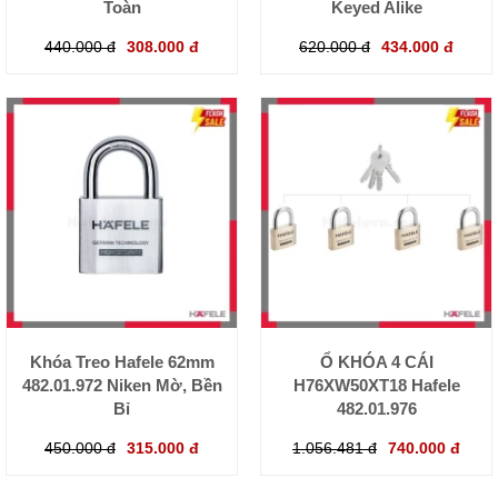
Toàn
Keyed Alike
440.000 đ
308.000 đ
620.000 đ
434.000 đ
Khóa Treo Hafele 62mm
Ổ KHÓA 4 CÁI
482.01.972 Niken Mờ, Bền
H76XW50XT18 Hafele
Bỉ
482.01.976
450.000 đ
315.000 đ
1.056.481 đ
740.000 đ