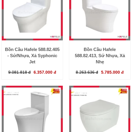
Bồn Cầu Hafele 588.82.405
Bồn Cầu Hafele
- Sứ/Nhựa, Xả Syphonic
588.82.413, Sứ Nhựa, Xả
Jet
Nhẹ
9.081.818 đ
6.357.000 đ
8.263.636 đ
5.785.000 đ