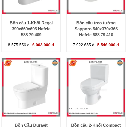
Bồn cầu 1-Khối Regal
Bồn cầu treo tường
390x660x695 Hafele
Sapporo 540x370x365
588.79.409
Hafele 588.79.410
8.575.556 đ
6.003.000 đ
7.922.685 đ
5.546.000 đ
Bồn Cầu Duravit
Bồn cầu 2-Khối Compact