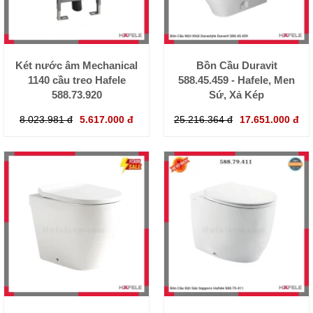
Két nước âm Mechanical
Bồn Cầu Duravit
1140 cầu treo Hafele
588.45.459 - Hafele, Men
588.73.920
Sứ, Xả Kép
8.023.981 đ
5.617.000 đ
25.216.364 đ
17.651.000 đ