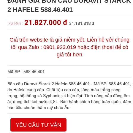
ĐÁNH GIÁ BỒN CẦU DURAVIT STARCK
2 HAFELE 588.46.401
21.827.000 đ
Giá Bán :
31.181.818 đ
Giá trên website là giá niêm yết. Liên hệ với chúng
tôi qua Zalo : 0901.923.019 hoặc điện thoại để có
giá tốt hơn
Mã SP : 588.46.401
Bồn cầu Duravit Starck 2 Hafele 588.46.401 - Mã SP: 588.46.401,
do Hafele cung cấp. Chất liệu cao cấp, tông màu trắng sang
trọng, hệ thống xả Syphonic jet hiện đại. Tính năng nắp đóng êm
ái, dung tích két nước 4,8L. Bảo hành chính hãng toàn quốc, đảm
bảo tiêu chuẩn thẩm mỹ châu Âu.
YÊU CẦU TƯ VẤN