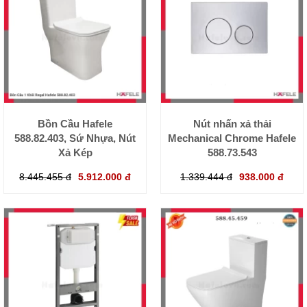
Bồn Cầu Hafele
Nút nhấn xả thải
588.82.403, Sứ Nhựa, Nút
Mechanical Chrome Hafele
Xả Kép
588.73.543
8.445.455 đ
5.912.000 đ
1.339.444 đ
938.000 đ