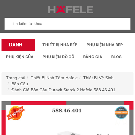
DANH
THIẾT BỊ NHÀ BẾP
PHỤ KIỆN NHÀ BẾP
MỤC SẢN
PHỤ KIỆN CỬA
PHỤ KIỆN ĐỒ GỖ
BẢNG GIÁ
BLOG
PHẨM
Trang chủ
Thiết Bị Nhà Tắm Hafele
Thiết Bị Vệ Sinh
Bồn Cầu
Đánh Giá Bồn Cầu Duravit Starck 2 Hafele 588.46.401