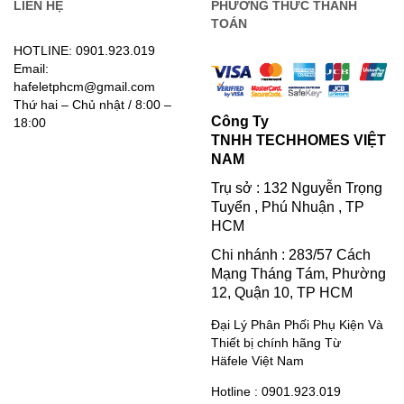
LIÊN HỆ
PHƯƠNG THỨC THANH
TOÁN
HOTLINE: 0901.923.019
Email:
hafeletphcm@gmail.com
Thứ hai – Chủ nhật / 8:00 –
Công Ty
18:00
TNHH TECHHOMES VIỆT
NAM
Trụ sở : 132 Nguyễn Trọng
Tuyển , Phú Nhuận , TP
HCM
Chi nhánh : 283/57 Cách
Mạng Tháng Tám, Phường
12, Quận 10, TP HCM
Đại Lý Phân Phối Phụ Kiện Và
Thiết bị chính hãng Từ
Häfele Việt Nam
Hotline : 0901.923.019