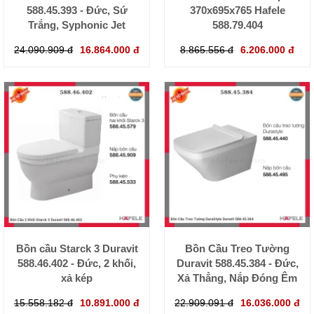
588.45.393 - Đức, Sứ
370x695x765 Hafele
Trắng, Syphonic Jet
588.79.404
24.090.909 đ
16.864.000 đ
8.865.556 đ
6.206.000 đ
Bồn cầu Starck 3 Duravit
Bồn Cầu Treo Tường
588.46.402 - Đức, 2 khối,
Duravit 588.45.384 - Đức,
xả kép
Xả Thẳng, Nắp Đóng Êm
15.558.182 đ
10.891.000 đ
22.909.091 đ
16.036.000 đ