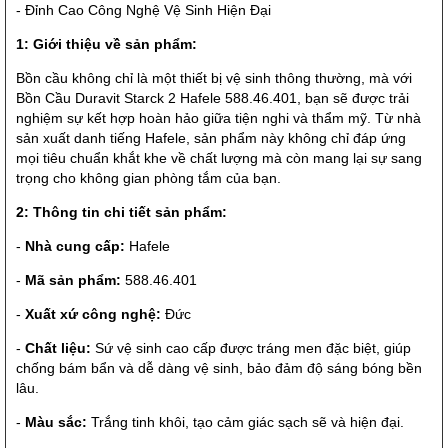
- Đỉnh Cao Công Nghệ Vệ Sinh Hiện Đại
1: Giới thiệu về sản phẩm:
Bồn cầu không chỉ là một thiết bị vệ sinh thông thường, mà với
Bồn Cầu Duravit Starck 2 Hafele 588.46.401, bạn sẽ được trải
nghiệm sự kết hợp hoàn hảo giữa tiện nghi và thẩm mỹ. Từ nhà
sản xuất danh tiếng Hafele, sản phẩm này không chỉ đáp ứng
mọi tiêu chuẩn khắt khe về chất lượng mà còn mang lại sự sang
trọng cho không gian phòng tắm của bạn.
2: Thông tin chi tiết sản phẩm:
-
Nhà cung cấp:
Hafele
-
Mã sản phẩm:
588.46.401
-
Xuất xứ công nghệ:
Đức
-
Chất liệu:
Sứ vệ sinh cao cấp được tráng men đặc biệt, giúp
chống bám bẩn và dễ dàng vệ sinh, bảo đảm độ sáng bóng bền
lâu.
-
Màu sắc:
Trắng tinh khôi, tạo cảm giác sạch sẽ và hiện đại.