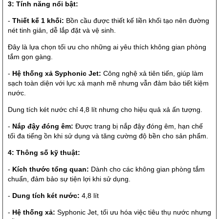
3: Tính năng nổi bật:
-
Thiết kế 1 khối:
Bồn cầu được thiết kế liền khối tạo nên đường
nét tinh giản, dễ lắp đặt và vệ sinh.
Đây là lựa chọn tối ưu cho những ai yêu thích không gian phòng
tắm gọn gàng.
-
Hệ thống xả Syphonic Jet:
Công nghệ xả tiên tiến, giúp làm
sạch toàn diện với lực xả mạnh mẽ nhưng vẫn đảm bảo tiết kiệm
nước.
Dung tích két nước chỉ 4,8 lít nhưng cho hiệu quả xả ấn tượng.
-
Nắp đậy đóng êm:
Được trang bị nắp đậy đóng êm, hạn chế
tối đa tiếng ồn khi sử dụng và tăng cường độ bền cho sản phẩm.
4: Thông số kỹ thuật:
-
Kích thước tổng quan:
Dành cho các không gian phòng tắm
chuẩn, đảm bảo sự tiện lợi khi sử dụng.
-
Dung tích két nước:
4,8 lít
-
Hệ thống xả:
Syphonic Jet, tối ưu hóa việc tiêu thụ nước nhưng