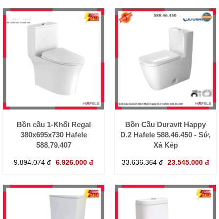
Bồn cầu 1-Khối Regal
Bồn Cầu Duravit Happy
380x695x730 Hafele
D.2 Hafele 588.46.450 - Sứ,
588.79.407
Xả Kép
9.894.074 đ
6.926.000 đ
33.636.364 đ
23.545.000 đ