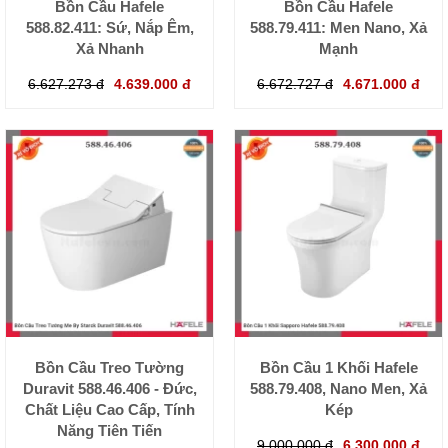
Bồn Cầu Hafele
Bồn Cầu Hafele
588.82.411: Sứ, Nắp Êm,
588.79.411: Men Nano, Xả
Xả Nhanh
Mạnh
6.627.273 đ
4.639.000 đ
6.672.727 đ
4.671.000 đ
Bồn Cầu Treo Tường
Bồn Cầu 1 Khối Hafele
Duravit 588.46.406 - Đức,
588.79.408, Nano Men, Xả
Chất Liệu Cao Cấp, Tính
Kép
Năng Tiên Tiến
9.000.000 đ
6.300.000 đ