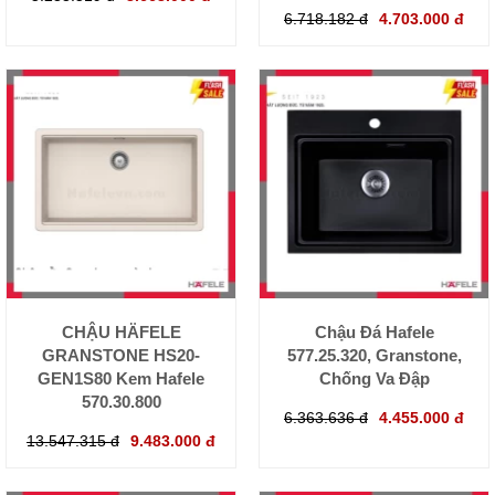
6.718.182 đ
4.703.000 đ
CHẬU HÄFELE
Chậu Đá Hafele
GRANSTONE HS20-
577.25.320, Granstone,
GEN1S80 Kem Hafele
Chống Va Đập
570.30.800
6.363.636 đ
4.455.000 đ
13.547.315 đ
9.483.000 đ