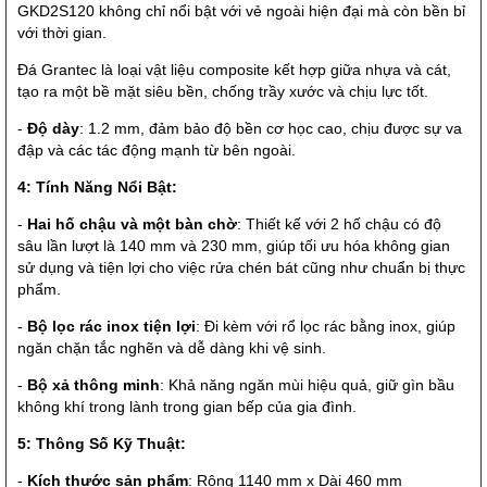
GKD2S120 không chỉ nổi bật với vẻ ngoài hiện đại mà còn bền bỉ
với thời gian.
Đá Grantec là loại vật liệu composite kết hợp giữa nhựa và cát,
tạo ra một bề mặt siêu bền, chống trầy xước và chịu lực tốt.
-
Độ dày
: 1.2 mm, đảm bảo độ bền cơ học cao, chịu được sự va
đập và các tác động mạnh từ bên ngoài.
4: Tính Năng Nổi Bật:
-
Hai hố chậu và một bàn chờ
: Thiết kế với 2 hố chậu có độ
sâu lần lượt là 140 mm và 230 mm, giúp tối ưu hóa không gian
sử dụng và tiện lợi cho việc rửa chén bát cũng như chuẩn bị thực
phẩm.
-
Bộ lọc rác inox tiện lợi
: Đi kèm với rổ lọc rác bằng inox, giúp
ngăn chặn tắc nghẽn và dễ dàng khi vệ sinh.
-
Bộ xả thông minh
: Khả năng ngăn mùi hiệu quả, giữ gìn bầu
không khí trong lành trong gian bếp của gia đình.
5: Thông Số Kỹ Thuật:
-
Kích thước sản phẩm
: Rộng 1140 mm x Dài 460 mm