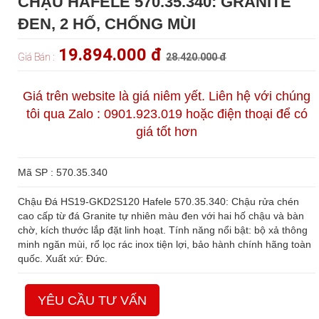
CHẬU HAFELE 570.35.340: GRANITE
ĐEN, 2 HỐ, CHỐNG MÙI
19.894.000 đ
Giá Bán :
28.420.000 đ
Giá trên website là giá niêm yết. Liên hệ với chúng
tôi qua Zalo : 0901.923.019 hoặc điện thoại để có
giá tốt hơn
Mã SP : 570.35.340
Chậu Đá HS19-GKD2S120 Hafele 570.35.340: Chậu rửa chén
cao cấp từ đá Granite tự nhiên màu đen với hai hố chậu và bàn
chờ, kích thước lắp đặt linh hoạt. Tính năng nổi bật: bộ xả thông
minh ngăn mùi, rổ lọc rác inox tiện lợi, bảo hành chính hãng toàn
quốc. Xuất xứ: Đức.
YÊU CẦU TƯ VẤN