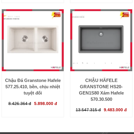
Chậu Đá Granstone Hafele
CHẬU HÄFELE
577.25.410, bền, chịu nhiệt
GRANSTONE HS20-
tuyệt đối
GEN1S80 Xám Hafele
570.30.500
8.426.364 đ
5.898.000 đ
13.547.315 đ
9.483.000 đ