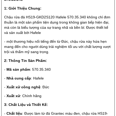
1: Giới Thiệu Chung:
Chậu rửa đá HS19-GKD2S120 Hafele 570.35.340 không chỉ đơn
thuần là một sản phẩm tiện dụng trong không gian bếp hiện đại,
mà còn là biểu tượng của sự trang nhã và bền bỉ. Được thiết kế
và sản xuất bởi Hafele
- một thương hiệu nổi tiếng đến từ Đức, chậu rửa này hứa hẹn
mang đến cho người dùng trải nghiệm tối ưu với chất lượng vượt
trội và thẩm mỹ sang trọng.
2: Thông Tin Sản Phẩm:
-
Mã sản phẩm
: 570.35.340
-
Nhà cung cấp
: Hafele
-
Xuất xứ công nghệ
: Đức
-
Xuất xứ
: Chính hãng
3: Chất Liệu và Thiết Kế:
-
Chất liệu
: Được làm từ đá Grantec màu đen, chậu rửa HS19-