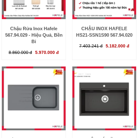
Chậu Rửa Inox Hafele
CHẬU INOX HAFELE
567.94.029 - Hiệu Quả, Bền
HS21-SSN1S90 567.94.020
Bỉ
7.403.241 đ
5.182.000 đ
8.860.000 đ
5.970.000 đ