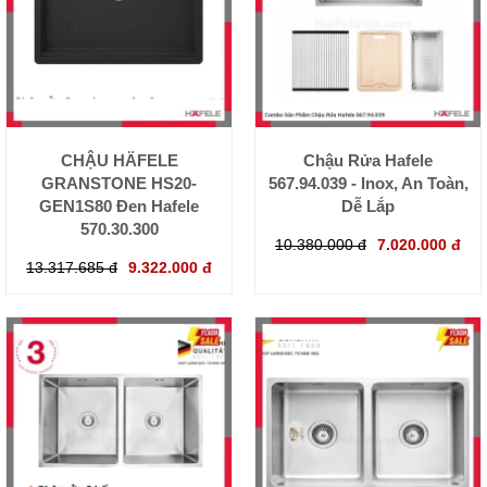
CHẬU HÄFELE
Chậu Rửa Hafele
GRANSTONE HS20-
567.94.039 - Inox, An Toàn,
GEN1S80 Đen Hafele
Dễ Lắp
570.30.300
10.380.000 đ
7.020.000 đ
13.317.685 đ
9.322.000 đ