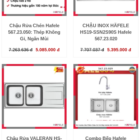
Chậu Rửa Chén Hafele
CHẬU INOX HÄFELE
567.23.050: Thép Không
HS19-SSN2S90S Hafele
Gỉ, Ngăn Mùi
567.23.020
7.263.636 đ
5.085.000 đ
7.707.037 đ
5.395.000 đ
Chậu Rửa VALERAN HS-
Combo Bếp Hafele