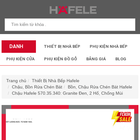
DANH
THIẾT BỊ NHÀ BẾP
PHỤ KIỆN NHÀ BẾP
MỤC SẢN
PHỤ KIỆN CỬA
PHỤ KIỆN ĐỒ GỖ
BẢNG GIÁ
BLOG
PHẨM
Trang chủ
Thiết Bị Nhà Bếp Hafele
Chậu, Bồn Rửa Chén Bát
Bồn, Chậu Rửa Chén Bát Hafele
Chậu Hafele 570.35.340: Granite Đen, 2 Hố, Chống Mùi