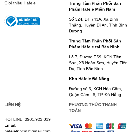
Giới thiệu Häfele
Trung Tâm Phân Phối Sản
Phẩm Häfele Miền Nam
Số 324, DT 743A, Xã Bình
Thắng, Huyện Dĩ An, Tỉnh Bình
Dương
Trung Tâm Phân Phối Sản
Phẩm Häfele tại Bắc Ninh
Lô 7, Đường TS9, KCN Tiên
Sơn, Xã Hoàn Sơn, Huyện Tiên
Du, Tỉnh Bắc Ninh
Kho Häfele Đà Nẵng
Đường số 3, KCN Hòa Cầm,
Quận Cẩm Lệ, TP. Đà Nẵng
LIÊN HỆ
PHƯƠNG THỨC THANH
TOÁN
HOTLINE: 0901.923.019
Email:
hafeletphcm@gmail.com