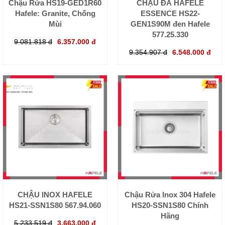
Chậu Rửa HS19-GED1R60
CHẬU ĐÁ HÄFELE
Hafele: Granite, Chống
ESSENCE HS22-
Mùi
GEN1S90M đen Hafele
577.25.330
9.081.818 đ
6.357.000 đ
9.354.907 đ
6.548.000 đ
CHẬU INOX HAFELE
Chậu Rửa Inox 304 Hafele
HS21-SSN1S80 567.94.060
HS20-SSN1S80 Chính
Hãng
5.233.519 đ
3.663.000 đ