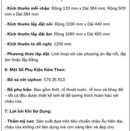
-
Kích thước mỗi chậu
: Rộng 133 mm x Dài 384 mm; Rộng 509
mm x Dài 384 mm
-
Kích thước lắp đặt nổi
: Rộng 1100 mm x Dài 440 mm
-
Kích thước lắp đặt âm
: Rộng 1080 mm x Dài 400 mm
-
Kích thước tủ đề nghị
: 1200 mm
-
Phương thức lắp đặt
: Linh hoạt với các phương án lắp nổi, lắp
âm hoặc lắp bằng.
6: Một Số Phụ Kiện Kèm Theo:
-
Bộ xả với siphon
: 570.35.913
-
Bộ phụ kiện
: Bao gồm thớt, rổ thoát nước, rổ inox và khay đỡ
– tất cả đều được thiết kế tinh tế để tương thích hoàn hảo với
chậu rửa.
7: Lợi Ích Khi Sử Dụng:
-
Thẩm mỹ cao
: Sản xuất dựa trên tiêu chuẩn châu Âu hiện đại,
chậu rửa không chỉ tiện dụng mà còn nâng tầm vẻ đẹp cho