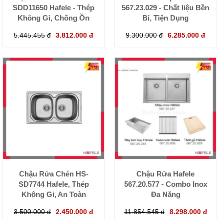
SDD11650 Hafele - Thép
567.23.029 - Chất liệu Bền
Không Gỉ, Chống Ồn
Bỉ, Tiện Dụng
5.445.455 đ
3.812.000 đ
9.300.000 đ
6.285.000 đ
Chậu Rửa Chén HS-
Chậu Rửa Hafele
SD7744 Hafele, Thép
567.20.577 - Combo Inox
Không Gỉ, An Toàn
Đa Năng
3.500.000 đ
2.450.000 đ
11.854.545 đ
8.298.000 đ