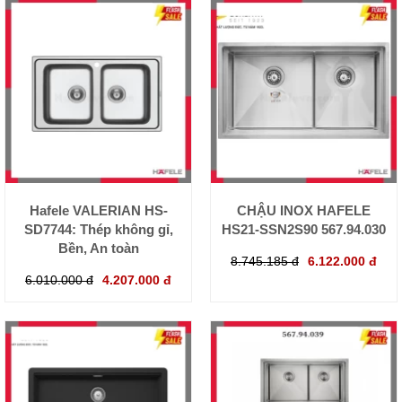
Hafele VALERIAN HS-
CHẬU INOX HAFELE
SD7744: Thép không gỉ,
HS21-SSN2S90 567.94.030
Bền, An toàn
8.745.185 đ
6.122.000 đ
6.010.000 đ
4.207.000 đ