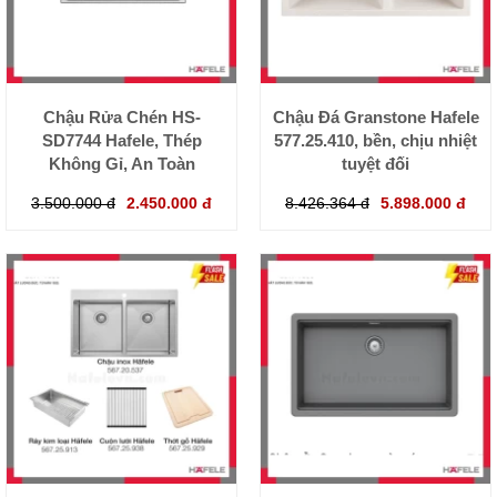
Chậu Rửa Chén HS-
Chậu Đá Granstone Hafele
SD7744 Hafele, Thép
577.25.410, bền, chịu nhiệt
Không Gỉ, An Toàn
tuyệt đối
3.500.000 đ
2.450.000 đ
8.426.364 đ
5.898.000 đ