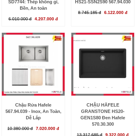
SD7744: Thép không gỉ,
HS21-SSN2S90 567.94.030
Bền, An toàn
8.745.185 đ
6.122.000 đ
6.010.000 đ
4.207.000 đ
Chậu Rửa Hafele
CHẬU HÄFELE
567.94.039 - Inox, An Toàn,
GRANSTONE HS20-
Dễ Lắp
GEN1S80 Đen Hafele
570.30.300
10.380.000 đ
7.020.000 đ
13.317.685 đ
9.322.000 đ