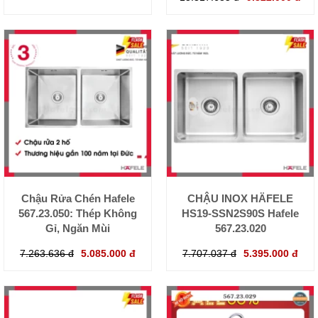
Chậu Rửa Chén Hafele
CHẬU INOX HÄFELE
567.23.050: Thép Không
HS19-SSN2S90S Hafele
Gỉ, Ngăn Mùi
567.23.020
7.263.636 đ
5.085.000 đ
7.707.037 đ
5.395.000 đ