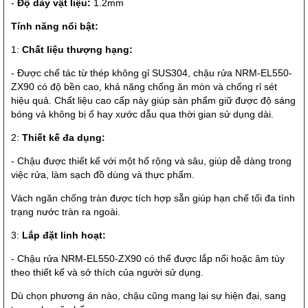
-
Độ dày vật liệu:
1.2mm
Tính năng nổi bật:
1:
Chất liệu thượng hạng:
- Được chế tác từ thép không gỉ SUS304, chậu rửa NRM-EL550-
ZX90 có độ bền cao, khả năng chống ăn mòn và chống rỉ sét
hiệu quả. Chất liệu cao cấp này giúp sản phẩm giữ được độ sáng
bóng và không bị ố hay xước dẫu qua thời gian sử dụng dài.
2:
Thiết kế đa dụng:
- Chậu được thiết kế với một hố rộng và sâu, giúp dễ dàng trong
việc rửa, làm sạch đồ dùng và thực phẩm.
Vách ngăn chống tràn được tích hợp sẵn giúp hạn chế tối đa tình
trạng nước tràn ra ngoài.
3:
Lắp đặt linh hoạt:
- Chậu rửa NRM-EL550-ZX90 có thể được lắp nổi hoặc âm tùy
theo thiết kế và sở thích của người sử dụng.
Dù chọn phương án nào, chậu cũng mang lại sự hiện đại, sang