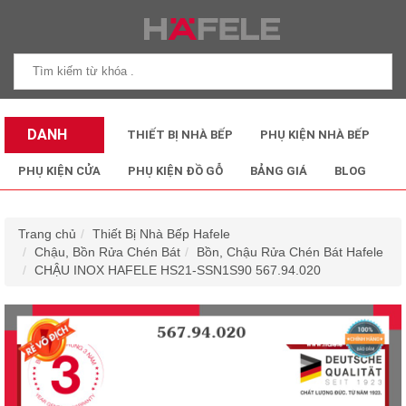
DANH
THIẾT BỊ NHÀ BẾP
PHỤ KIỆN NHÀ BẾP
MỤC SẢN
PHỤ KIỆN CỬA
PHỤ KIỆN ĐỒ GỖ
BẢNG GIÁ
BLOG
PHẨM
Trang chủ
Thiết Bị Nhà Bếp Hafele
Chậu, Bồn Rửa Chén Bát
Bồn, Chậu Rửa Chén Bát Hafele
CHẬU INOX HAFELE HS21-SSN1S90 567.94.020