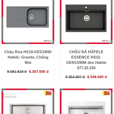
Chậu Rửa HS19-GED1R60
CHẬU ĐÁ HÄFELE
Hafele: Granite, Chống
ESSENCE HS22-
Mùi
GEN1S90M đen Hafele
577.25.330
9.081.818 đ
6.357.000 đ
9.354.907 đ
6.548.000 đ