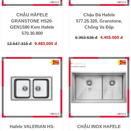
CHẬU HÄFELE
Chậu Đá Hafele
GRANSTONE HS20-
577.25.320, Granstone,
GEN1S80 Kem Hafele
Chống Va Đập
570.30.800
6.363.636 đ
4.455.000 đ
13.547.315 đ
9.483.000 đ
Hafele VALERIAN HS-
CHẬU INOX HAFELE