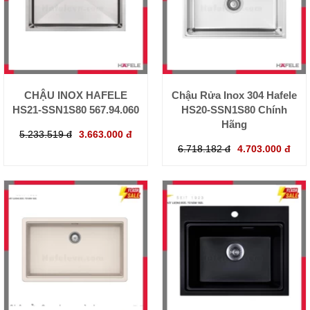
CHẬU INOX HAFELE
Chậu Rửa Inox 304 Hafele
HS21-SSN1S80 567.94.060
HS20-SSN1S80 Chính
Hãng
5.233.519 đ
3.663.000 đ
6.718.182 đ
4.703.000 đ