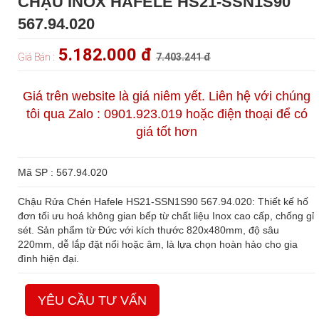
CHẬU INOX HAFELE HS21-SSN1S90
567.94.020
5.182.000 đ
Giá Bán :
7.403.241 đ
Giá trên website là giá niêm yết. Liên hệ với chúng
tôi qua Zalo : 0901.923.019 hoặc điện thoại để có
giá tốt hơn
Mã SP : 567.94.020
Chậu Rửa Chén Hafele HS21-SSN1S90 567.94.020: Thiết kế hố
đơn tối ưu hoá không gian bếp từ chất liệu Inox cao cấp, chống gỉ
sét. Sản phẩm từ Đức với kích thước 820x480mm, độ sâu
220mm, dễ lắp đặt nổi hoặc âm, là lựa chọn hoàn hảo cho gia
đình hiện đại.
YÊU CẦU TƯ VẤN