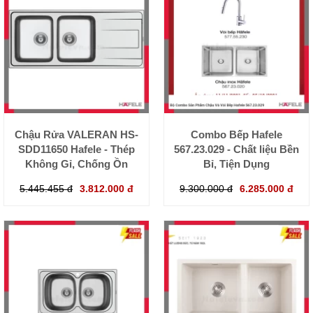
Chậu Rửa VALERAN HS-
Combo Bếp Hafele
SDD11650 Hafele - Thép
567.23.029 - Chất liệu Bền
Không Gỉ, Chống Ồn
Bỉ, Tiện Dụng
5.445.455 đ
3.812.000 đ
9.300.000 đ
6.285.000 đ