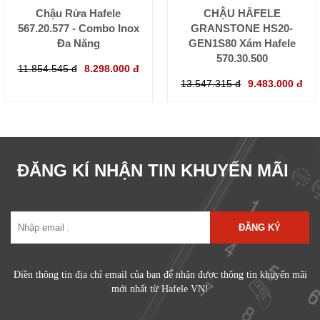
Chậu Rửa Hafele
CHẬU HÄFELE
567.20.577 - Combo Inox
GRANSTONE HS20-
Đa Năng
GEN1S80 Xám Hafele
570.30.500
11.854.545 đ
8.298.000 đ
13.547.315 đ
9.483.000 đ
ĐĂNG KÍ NHẬN TIN KHUYẾN MÃI
ĐĂNG KÝ
Điền thông tin địa chỉ email của bạn để nhận được thông tin khuyến mãi
mới nhất từ Hafele VN!