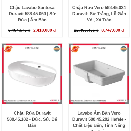
Chậu Lavabo Santosa
Chậu Rửa Vero 588.45.024
Duravit 588.45.060 | Sứ
Duravit: Sứ Trắng, Lỗ Gắn
Đức | Âm Bàn
Vòi, Xả Tràn
3.454.545 đ
2.418.000 đ
12.495.455 đ
8.747.000 đ
Chậu Rửa Duravit
Lavabo Âm Bàn Vero
588.45.182 - Đức, Sứ, Để
Duravit 588.45.282 Hafele -
Bàn
Chất Liệu Bền, Tính Năng