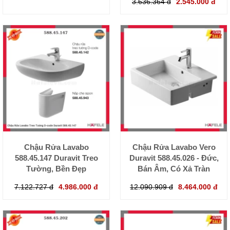
3.636.364 đ
2.545.000 đ
Chậu Rửa Lavabo
Chậu Rửa Lavabo Vero
588.45.147 Duravit Treo
Duravit 588.45.026 - Đức,
Tường, Bền Đẹp
Bán Âm, Có Xả Tràn
7.122.727 đ
4.986.000 đ
12.090.909 đ
8.464.000 đ