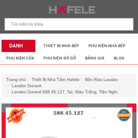
DANH
THIẾT BỊ NHÀ BẾP
PHỤ KIỆN NHÀ BẾP
MỤC SẢN
PHỤ KIỆN CỬA
PHỤ KIỆN ĐỒ GỖ
BẢNG GIÁ
BLOG
PHẨM
Trang chủ
Thiết Bị Nhà Tắm Hafele
Bồn Rửa Lavabo
Lavabo Duravit
Lavabo Duravit 588.45.127, Sứ, Màu Trắng, Tiện Nghi