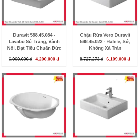
Duravit 588.45.084 -
Chậu Rửa Vero Duravit
Lavabo Sứ Trắng, Vành
588.45.022 - Hafele, Sứ,
Nổi, Đạt Tiêu Chuẩn Đức
Không Xả Tràn
6.000.000 đ
4.200.000 đ
8.727.273 đ
6.109.000 đ