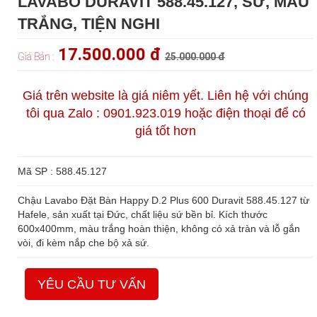
LAVABO DURAVIT 588.45.127, SỨ, MÀU
TRẮNG, TIỆN NGHI
17.500.000 đ
Giá Bán :
25.000.000 đ
Giá trên website là giá niêm yết. Liên hệ với chúng
tôi qua Zalo : 0901.923.019 hoặc điện thoại để có
giá tốt hơn
Mã SP : 588.45.127
Chậu Lavabo Đặt Bàn Happy D.2 Plus 600 Duravit 588.45.127 từ
Hafele, sản xuất tại Đức, chất liệu sứ bền bỉ. Kích thước
600x400mm, màu trắng hoàn thiện, không có xả tràn và lỗ gắn
vòi, đi kèm nắp che bộ xả sứ.
YÊU CẦU TƯ VẤN