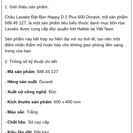
1: Giới thiệu sản phẩm:
Chậu Lavabo Đặt Bàn Happy D.2 Plus 600 Duravit, mã sản phẩm
588.45.127, là một sản phẩm tiêu biểu thuộc danh mục bồn rửa
Lavabo được cung cấp độc quyền bởi Hafele tại Việt Nam.
Sản phẩm này kết hợp sự hiện đại với sự tinh tế, tạo nên một
điểm nhấn thẩm mỹ hoàn hảo cho không gian phòng tắm sang
trọng của bạn.
2: Thông số kỹ thuật chi tiết:
-
Mã sản phẩm
: 588.45.127
-
Hãng sản xuất
: Duravit
-
Xuất xứ công nghệ
: Đức
-
Kích thước sản phẩm
: 600 x 400 mm
-
Màu sắc
: Trắng
-
Chất liệu
: Sứ cao cấp
-
Kiểu lắp đặt
: Đặt bàn