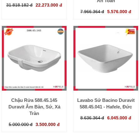
An Toàn
31.818.182 đ
22.273.000 đ
7.966.364 đ
5.576.000 đ
Chậu Rửa 588.45.145
Lavabo Sứ Bacino Duravit
Duravit Âm Bàn, Sứ, Xả
588.45.041 - Hafele, Đức
Tràn
8.636.364 đ
6.045.000 đ
5.000.000 đ
3.500.000 đ