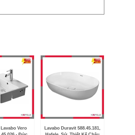
Lavabo Vero
Lavabo Duravit 588.45.181,
.45.026 - Đức,
Hafele, Sứ, Thiết Kế Châu