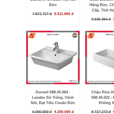
Đức
Hãng Đức, Ch
Cấp, Tích H
7.872.727 đ
5.511.000 đ
3.636.364 đ
Duravit 588.45.084 -
Chậu Rửa Ve
Lavabo Sứ Trắng, Vành
588.45.022 - 
Nổi, Đạt Tiêu Chuẩn Đức
Không X
6.000.000 đ
4.200.000 đ
8.727.273 đ