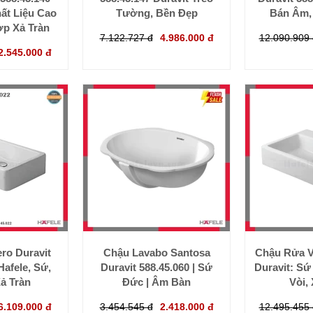
ất Liệu Cao
Tường, Bền Đẹp
Bán Âm,
ợp Xả Tràn
7.122.727 đ
4.986.000 đ
12.090.909 
2.545.000 đ
ro Duravit
Chậu Lavabo Santosa
Chậu Rửa V
Hafele, Sứ,
Duravit 588.45.060 | Sứ
Duravit: Sứ
ả Tràn
Đức | Âm Bàn
Vòi,
6.109.000 đ
3.454.545 đ
2.418.000 đ
12.495.455 