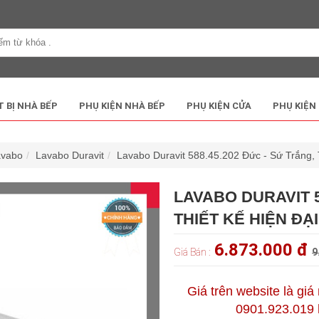
T BỊ NHÀ BẾP
PHỤ KIỆN NHÀ BẾP
PHỤ KIỆN CỬA
PHỤ KIỆN
avabo
Lavabo Duravit
Lavabo Duravit 588.45.202 Đức - Sứ Trắng, 
LAVABO DURAVIT 5
THIẾT KẾ HIỆN ĐẠI
6.873.000 đ
Giá Bán :
9
Giá trên website là giá
0901.923.019 h