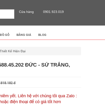
Cửa hàng
0901.923.019
 ĐỒ GỖ
BẢNG GIÁ
BLOG
Thiết Kế Hiện Đại
88.45.202 ĐỨC - SỨ TRẮNG,
.818.182 đ
 niêm yết. Liên hệ với chúng tôi qua Zalo :
oặc điện thoại để có giá tốt hơn