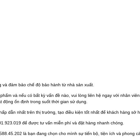
 và đảm bảo chế độ bảo hành từ nhà sản xuất.
hẩm và nếu có bất kỳ vấn đề nào, vui lòng liên hệ ngay với nhân vi
 động ổn định trong suốt thời gian sử dụng.
hấp dẫn nhất trên thị trường, tạo điều kiện tốt nhất để khách hàng sở
: 0901.923.019 để được tư vấn miễn phí và đặt hàng nhanh chóng.
8.45.202 là bạn đang chọn cho mình sự tiến bộ, tiện ích và phong c