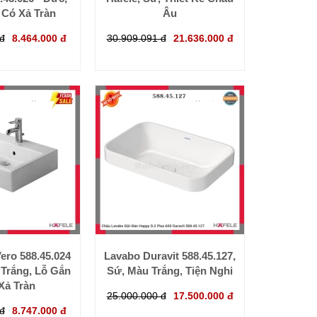
 Có Xả Tràn
Âu
đ
8.464.000 đ
30.909.091 đ
21.636.000 đ
ero 588.45.024
Lavabo Duravit 588.45.127,
 Trắng, Lỗ Gắn
Sứ, Màu Trắng, Tiện Nghi
 Xả Tràn
25.000.000 đ
17.500.000 đ
đ
8.747.000 đ