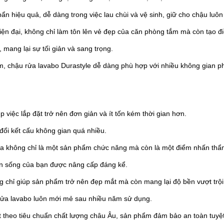
n hiệu quả, dễ dàng trong việc lau chùi và vệ sinh, giữ cho chậu luô
iện đại, không chỉ làm tôn lên vẻ đẹp của căn phòng tắm mà còn tạo điề
 mang lại sự tối giản và sang trọng.
, chậu rửa lavabo Durastyle dễ dàng phù hợp với nhiều không gian 
 việc lắp đặt trở nên đơn giản và ít tốn kém thời gian hơn.
đổi kết cấu không gian quá nhiều.
 rửa không chỉ là một sản phẩm chức năng mà còn là một điểm nhấn th
gian sống của bạn được nâng cấp đáng kể.
g chỉ giúp sản phẩm trở nên đẹp mắt mà còn mang lại độ bền vượt trội
 rửa lavabo luôn mới mẻ sau nhiều năm sử dụng.
theo tiêu chuẩn chất lượng châu Âu, sản phẩm đảm bảo an toàn tuyệt 