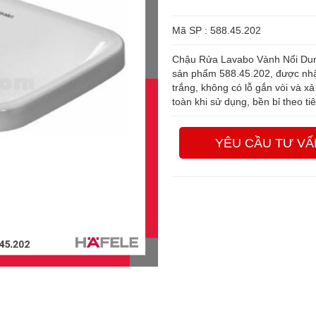
Mã SP : 588.45.202
Chậu Rửa Lavabo Vành Nổi Duras
sản phẩm 588.45.202, được nh
trắng, không có lỗ gắn vòi và x
toàn khi sử dụng, bền bỉ theo t
YÊU CẦU TƯ VẤ