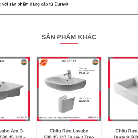
c với sản phẩm đẳng cấp từ Duravit.
SẢN PHẨM KHÁC
vabo Âm D-
Chậu Rửa Lavabo
Chậu Rửa 
588.45.140 -
588.45.147 Duravit Treo
Duravit 588