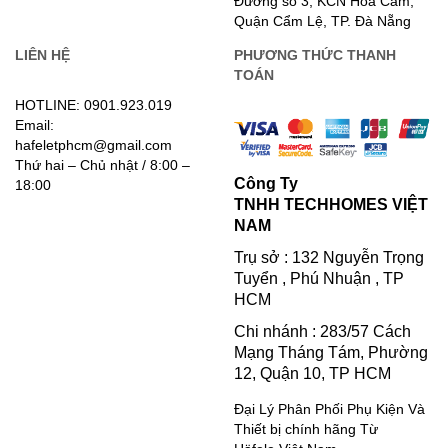
Đường số 3, KCN Hòa Cầm,
Quận Cẩm Lệ, TP. Đà Nẵng
LIÊN HỆ
PHƯƠNG THỨC THANH
TOÁN
HOTLINE: 0901.923.019
Email:
hafeletphcm@gmail.com
Thứ hai – Chủ nhật / 8:00 –
Công Ty
18:00
TNHH TECHHOMES VIỆT
NAM
Trụ sở : 132 Nguyễn Trọng
Tuyển , Phú Nhuận , TP
HCM
Chi nhánh : 283/57 Cách
Mạng Tháng Tám, Phường
12, Quận 10, TP HCM
Đại Lý Phân Phối Phụ Kiện Và
Thiết bị chính hãng Từ