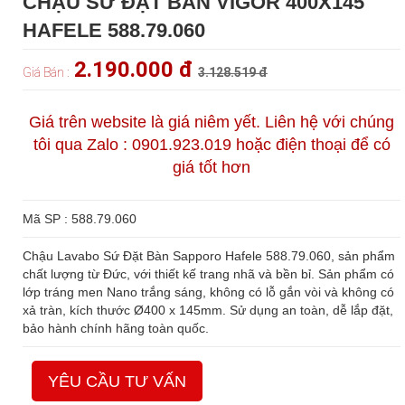
CHẬU SỨ ĐẶT BÀN VIGOR 400X145
HAFELE 588.79.060
2.190.000 đ
Giá Bán :
3.128.519 đ
Giá trên website là giá niêm yết. Liên hệ với chúng
tôi qua Zalo : 0901.923.019 hoặc điện thoại để có
giá tốt hơn
Mã SP : 588.79.060
Chậu Lavabo Sứ Đặt Bàn Sapporo Hafele 588.79.060, sản phẩm
chất lượng từ Đức, với thiết kế trang nhã và bền bỉ. Sản phẩm có
lớp tráng men Nano trắng sáng, không có lỗ gắn vòi và không có
xả tràn, kích thước Ø400 x 145mm. Sử dụng an toàn, dễ lắp đặt,
bảo hành chính hãng toàn quốc.
YÊU CẦU TƯ VẤN