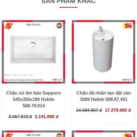
SẢN PHẨM KHÁC
Chậu sứ âm bàn Sapporo
Chậu đá nhân tạo đặt sàn
545x350x190 Hafele
3009 Hafele 588.87.401
588.79.014
24.684.907 đ
17.279.000 đ
3.057.870 đ
2.141.000 đ