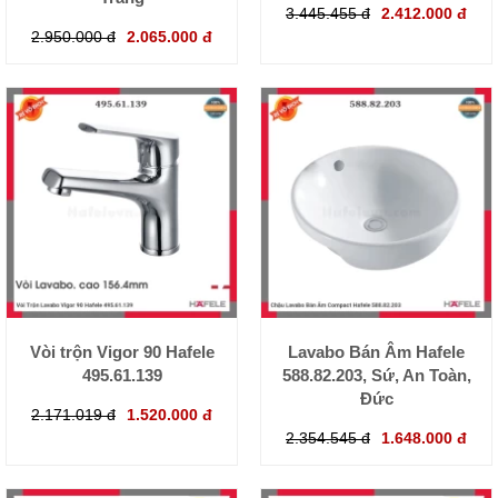
3.445.455 đ
2.412.000 đ
2.950.000 đ
2.065.000 đ
Vòi trộn Vigor 90 Hafele
Lavabo Bán Âm Hafele
495.61.139
588.82.203, Sứ, An Toàn,
Đức
2.171.019 đ
1.520.000 đ
2.354.545 đ
1.648.000 đ