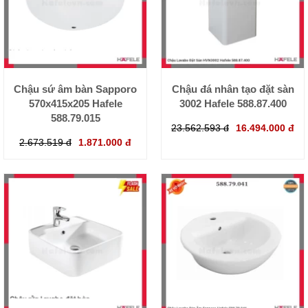
Chậu sứ âm bàn Sapporo
Chậu đá nhân tạo đặt sàn
570x415x205 Hafele
3002 Hafele 588.87.400
588.79.015
23.562.593 đ
16.494.000 đ
2.673.519 đ
1.871.000 đ