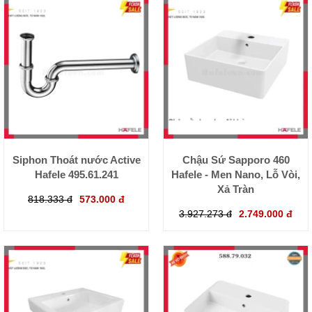
Siphon Thoát nước Active
Chậu Sứ Sapporo 460
Hafele 495.61.241
Hafele - Men Nano, Lỗ Vòi,
Xả Tràn
818.333 đ
573.000 đ
3.927.273 đ
2.749.000 đ