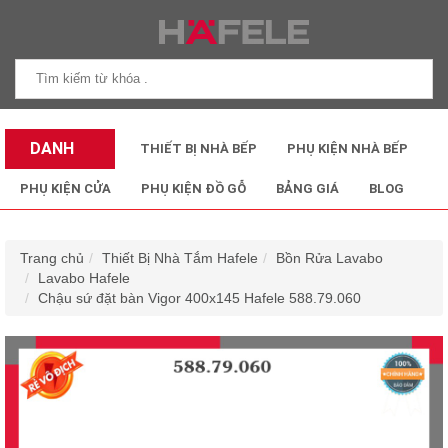
DANH
THIẾT BỊ NHÀ BẾP
PHỤ KIỆN NHÀ BẾP
MỤC SẢN
PHỤ KIỆN CỬA
PHỤ KIỆN ĐỒ GỖ
BẢNG GIÁ
BLOG
PHẨM
Trang chủ
Thiết Bị Nhà Tắm Hafele
Bồn Rửa Lavabo
Lavabo Hafele
Chậu sứ đặt bàn Vigor 400x145 Hafele 588.79.060