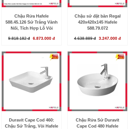
Chậu Rửa Hafele
Chậu sứ đặt bàn Regal
588.45.126 Sứ Trắng Vành
420x420x145 Hafele
Nổi, Tích Hợp Lỗ Vòi
588.79.072
9.818.182 đ
6.873.000 đ
4.638.889 đ
3.247.000 đ
Duravit Cape Cod 460:
Chậu Rửa Sứ Duravit
Chậu Sứ Trắng, Vòi Hafele
Cape Cod 480 Hafele