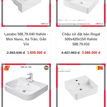
Lavabo 588.79.040 Hafele -
Chậu sứ đặt bàn Regal
Men Nano, Xả Tràn, Gắn
500x420x150 Hafele
Vòi
588.79.032
2.363.636 đ
1.655.000 đ
4.407.963 đ
3.086.000 đ