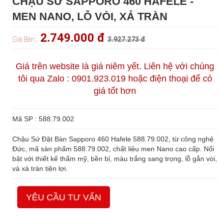
CHẬU SỨ SAPPORO 460 HAFELE -
MEN NANO, LỖ VÒI, XẢ TRÀN
2.749.000 đ
Giá Bán :
3.927.273 đ
Giá trên website là giá niêm yết. Liên hệ với chúng
tôi qua Zalo : 0901.923.019 hoặc điện thoại để có
giá tốt hơn
Mã SP : 588.79.002
Chậu Sứ Đặt Bàn Sapporo 460 Hafele 588.79.002, từ công nghệ
Đức, mã sản phẩm 588.79.002, chất liệu men Nano cao cấp. Nổi
bật với thiết kế thẩm mỹ, bền bỉ, màu trắng sang trọng, lỗ gắn vòi,
và xả tràn tiện lợi.
YÊU CẦU TƯ VẤN