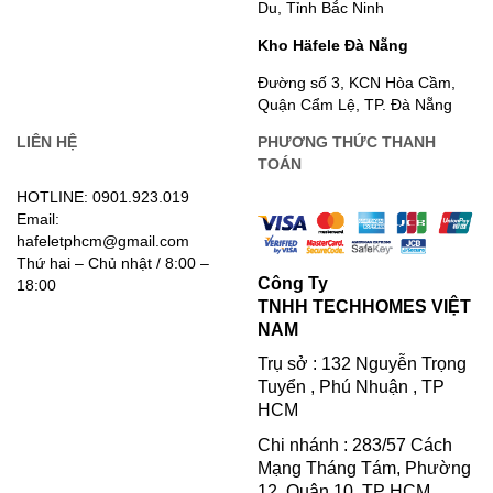
Du, Tỉnh Bắc Ninh
Kho Häfele Đà Nẵng
Đường số 3, KCN Hòa Cầm,
Quận Cẩm Lệ, TP. Đà Nẵng
LIÊN HỆ
PHƯƠNG THỨC THANH
TOÁN
HOTLINE: 0901.923.019
Email:
hafeletphcm@gmail.com
Thứ hai – Chủ nhật / 8:00 –
Công Ty
18:00
TNHH TECHHOMES VIỆT
NAM
Trụ sở : 132 Nguyễn Trọng
Tuyển , Phú Nhuận , TP
HCM
Chi nhánh : 283/57 Cách
Mạng Tháng Tám, Phường
12, Quận 10, TP HCM