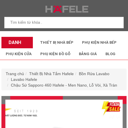
DANH
THIẾT BỊ NHÀ BẾP
PHỤ KIỆN NHÀ BẾP
MỤC SẢN
PHỤ KIỆN CỬA
PHỤ KIỆN ĐỒ GỖ
BẢNG GIÁ
BLOG
PHẨM
Trang chủ
Thiết Bị Nhà Tắm Hafele
Bồn Rửa Lavabo
Lavabo Hafele
Chậu Sứ Sapporo 460 Hafele - Men Nano, Lỗ Vòi, Xả Tràn