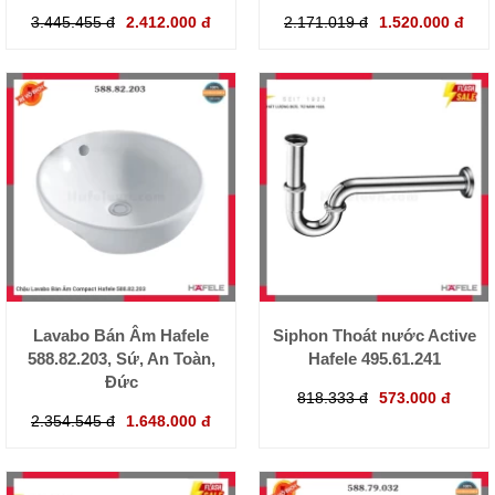
3.445.455 đ
2.412.000 đ
2.171.019 đ
1.520.000 đ
Lavabo Bán Âm Hafele
Siphon Thoát nước Active
588.82.203, Sứ, An Toàn,
Hafele 495.61.241
Đức
818.333 đ
573.000 đ
2.354.545 đ
1.648.000 đ