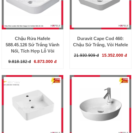
Chậu Rửa Hafele
Duravit Cape Cod 460:
588.45.126 Sứ Trắng Vành
Chậu Sứ Trắng, Vòi Hafele
Nổi, Tích Hợp Lỗ Vòi
21.930.909 đ
15.352.000 đ
9.818.182 đ
6.873.000 đ