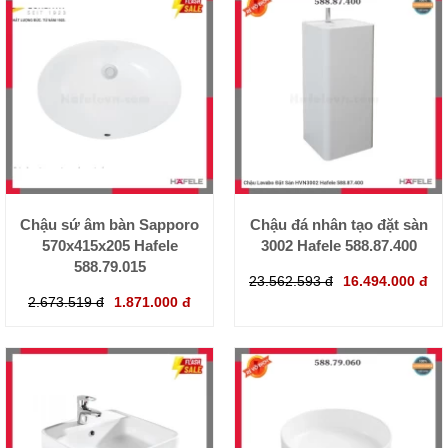
Chậu sứ âm bàn Sapporo
Chậu đá nhân tạo đặt sàn
570x415x205 Hafele
3002 Hafele 588.87.400
588.79.015
23.562.593 đ
16.494.000 đ
2.673.519 đ
1.871.000 đ