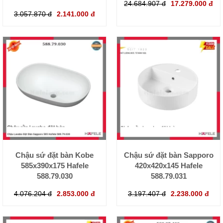
24.684.907 đ
17.279.000 đ
3.057.870 đ
2.141.000 đ
Chậu sứ đặt bàn Kobe
Chậu sứ đặt bàn Sapporo
585x390x175 Hafele
420x420x145 Hafele
588.79.030
588.79.031
4.076.204 đ
2.853.000 đ
3.197.407 đ
2.238.000 đ