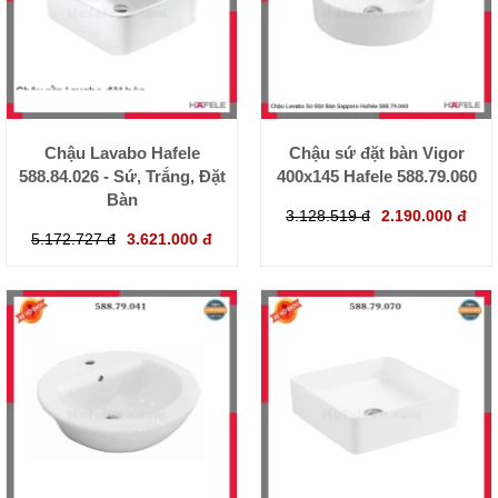
Chậu Lavabo Hafele
Chậu sứ đặt bàn Vigor
588.84.026 - Sứ, Trắng, Đặt
400x145 Hafele 588.79.060
Bàn
3.128.519 đ
2.190.000 đ
5.172.727 đ
3.621.000 đ