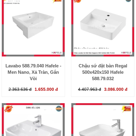
Lavabo 588.79.040 Hafele -
Chậu sứ đặt bàn Regal
Men Nano, Xả Tràn, Gắn
500x420x150 Hafele
Vòi
588.79.032
2.363.636 đ
1.655.000 đ
4.407.963 đ
3.086.000 đ