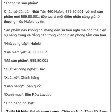
*Thông tin sản phẩm*
Chậu sứ đặt bàn Nhật Tân 460 Hafele 589.80.001, với mã sản
phẩm mới 589.80.001, tiếp tục là một điểm nhấn sáng giá từ
thương hiệu Hafele uy tín.
Sản phẩm này không chỉ mang đến sự tiện nghi mà còn thể hiện
sự sang trọng và đẳng cấp trong không gian phòng tắm của bạn.
*Nhà cung cấp*: Hafele
*Giá niêm yết*: 4.500.000 đ
*Mã sản phẩm*: 589.80.001
*Xuất xứ công nghệ*: Đức
*Xuất xứ*: Chính hãng
*Giao hàng*: Toàn quốc
*Danh mục*: Bồn Rửa Lavabo
*Tính năng nổi bật*
-
Thiết kế hiện đại và sang trọng
: Chậu sứ Nhật Tân 460 được