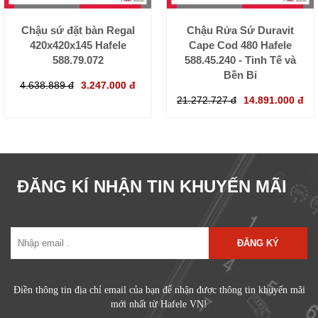
Chậu sứ đặt bàn Regal
Chậu Rửa Sứ Duravit
420x420x145 Hafele
Cape Cod 480 Hafele
588.79.072
588.45.240 - Tinh Tế và
Bền Bỉ
4.638.889 đ
3.247.000 đ
21.272.727 đ
14.891.000 đ
ĐĂNG KÍ NHẬN TIN KHUYẾN MÃI
ĐĂNG KÝ
Điền thông tin địa chỉ email của bạn để nhận được thông tin khuyến mãi
mới nhất từ Hafele VN!