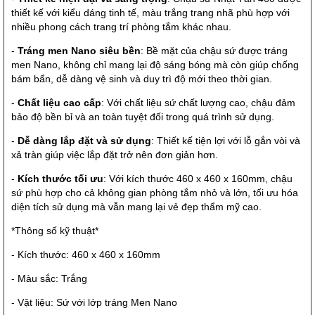
thiết kế với kiểu dáng tinh tế, màu trắng trang nhã phù hợp với
nhiều phong cách trang trí phòng tắm khác nhau.
-
Tráng men Nano siêu bền
: Bề mặt của chậu sứ được tráng
men Nano, không chỉ mang lại độ sáng bóng mà còn giúp chống
bám bẩn, dễ dàng vệ sinh và duy trì độ mới theo thời gian.
-
Chất liệu cao cấp
: Với chất liệu sứ chất lượng cao, chậu đảm
bảo độ bền bỉ và an toàn tuyệt đối trong quá trình sử dụng.
-
Dễ dàng lắp đặt và sử dụng
: Thiết kế tiện lợi với lỗ gắn vòi và
xả tràn giúp việc lắp đặt trở nên đơn giản hơn.
-
Kích thước tối ưu
: Với kích thước 460 x 460 x 160mm, chậu
sứ phù hợp cho cả không gian phòng tắm nhỏ và lớn, tối ưu hóa
diện tích sử dụng mà vẫn mang lại vẻ đẹp thẩm mỹ cao.
*Thông số kỹ thuật*
- Kích thước: 460 x 460 x 160mm
- Màu sắc: Trắng
- Vật liệu: Sứ với lớp tráng Men Nano