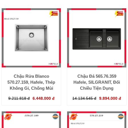
Chậu Rửa Blanco
Chậu Đá 565.76.359
570.27.159, Hafele, Thép
Hafele, SILGRANIT, Đổi
Không Gỉ, Chống Mùi
Chiều Tiện Dụng
9.211.818 đ
6.448.000 đ
14.134.545 đ
9.894.000 đ