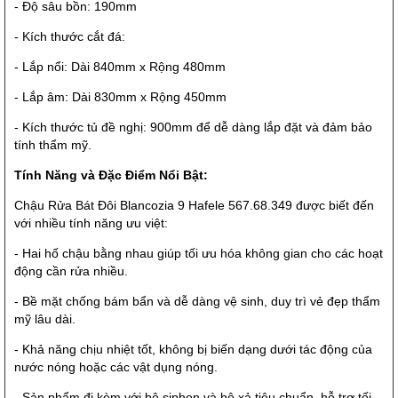
- Độ sâu bồn: 190mm
- Kích thước cắt đá:
- Lắp nổi: Dài 840mm x Rộng 480mm
- Lắp âm: Dài 830mm x Rộng 450mm
- Kích thước tủ đề nghị: 900mm để dễ dàng lắp đặt và đảm bảo
tính thẩm mỹ.
Tính Năng và Đặc Điểm Nổi Bật:
Chậu Rửa Bát Đôi Blancozia 9 Hafele 567.68.349 được biết đến
với nhiều tính năng ưu việt:
- Hai hố chậu bằng nhau giúp tối ưu hóa không gian cho các hoạt
động cần rửa nhiều.
- Bề mặt chống bám bẩn và dễ dàng vệ sinh, duy trì vẻ đẹp thẩm
mỹ lâu dài.
- Khả năng chịu nhiệt tốt, không bị biến dạng dưới tác động của
nước nóng hoặc các vật dụng nóng.
- Sản phẩm đi kèm với bộ siphon và bộ xả tiêu chuẩn, hỗ trợ tối