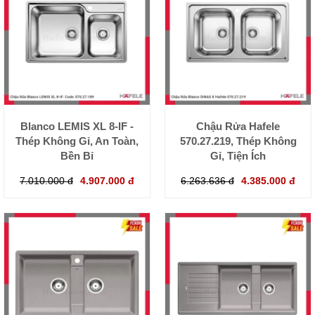
Blanco LEMIS XL 8-IF -
Chậu Rửa Hafele
Thép Không Gỉ, An Toàn,
570.27.219, Thép Không
Bền Bỉ
Gỉ, Tiện Ích
7.010.000 đ
4.907.000 đ
6.263.636 đ
4.385.000 đ