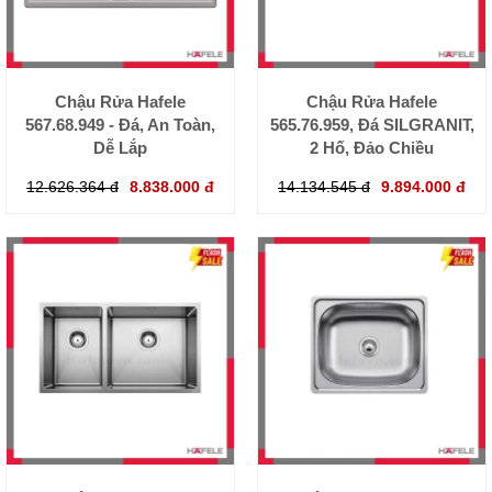
Chậu Rửa Hafele
Chậu Rửa Hafele
567.68.949 - Đá, An Toàn,
565.76.959, Đá SILGRANIT,
Dễ Lắp
2 Hố, Đảo Chiều
12.626.364 đ
8.838.000 đ
14.134.545 đ
9.894.000 đ