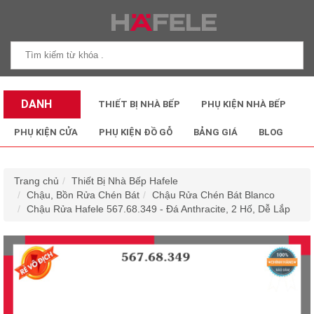
DANH
THIẾT BỊ NHÀ BẾP
PHỤ KIỆN NHÀ BẾP
MỤC SẢN
PHỤ KIỆN CỬA
PHỤ KIỆN ĐỒ GỖ
BẢNG GIÁ
BLOG
PHẨM
Trang chủ
Thiết Bị Nhà Bếp Hafele
Chậu, Bồn Rửa Chén Bát
Chậu Rửa Chén Bát Blanco
Chậu Rửa Hafele 567.68.349 - Đá Anthracite, 2 Hố, Dễ Lắp