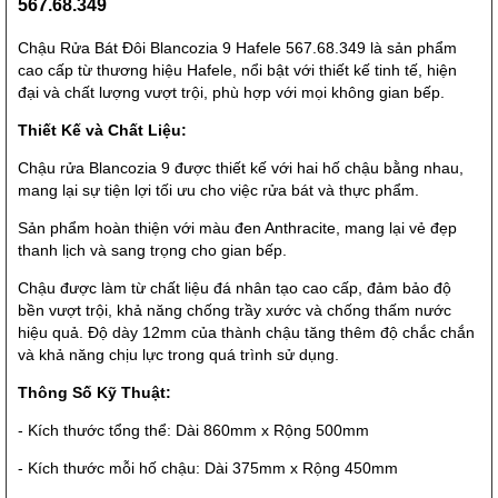
567.68.349
Chậu Rửa Bát Đôi Blancozia 9 Hafele 567.68.349 là sản phẩm
cao cấp từ thương hiệu Hafele, nổi bật với thiết kế tinh tế, hiện
đại và chất lượng vượt trội, phù hợp với mọi không gian bếp.
Thiết Kế và Chất Liệu:
Chậu rửa Blancozia 9 được thiết kế với hai hố chậu bằng nhau,
mang lại sự tiện lợi tối ưu cho việc rửa bát và thực phẩm.
Sản phẩm hoàn thiện với màu đen Anthracite, mang lại vẻ đẹp
thanh lịch và sang trọng cho gian bếp.
Chậu được làm từ chất liệu đá nhân tạo cao cấp, đảm bảo độ
bền vượt trội, khả năng chống trầy xước và chống thấm nước
hiệu quả. Độ dày 12mm của thành chậu tăng thêm độ chắc chắn
và khả năng chịu lực trong quá trình sử dụng.
Thông Số Kỹ Thuật:
- Kích thước tổng thể: Dài 860mm x Rộng 500mm
- Kích thước mỗi hố chậu: Dài 375mm x Rộng 450mm