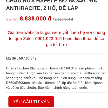
CHẬU RỬA HAFELE 567.68.349 - ĐÁ
ANTHRACITE, 2 HỐ, DỄ LẮP
8.838.000 đ
Giá Bán :
12.626.364 đ
Giá trên website là giá niêm yết. Liên hệ với chúng
tôi qua Zalo : 0901.923.019 hoặc điện thoại để có
giá tốt hơn
Mã SP : 567.68.349
Chậu rửa chén Blancozia 9 Hafele 567.68.349, sản phẩm chính
hãng từ Đức. Được làm từ chất liệu bền bỉ với màu anthracite đen
sang trọng, thiết kế 2 hố bằng nhau tiện dụng. Kích thước tổng
D860xR500mm, độ sâu 190mm, dễ lắp đặt âm/nổi, kèm siphon
và bộ xả tiêu chuẩn. Bảo hành chính hãng toàn quốc.
YÊU CẦU TƯ VẤN