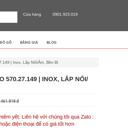
Cửa hàng
0901.923.019
 ĐỒ GỖ
BẢNG GIÁ
BLOG
.149 | Inox, Lắp Nổi/Âm, Bền Bỉ
70.27.149 | INOX, LẮP NỔI/
.461.818 đ
 niêm yết. Liên hệ với chúng tôi qua Zalo :
oặc điện thoại để có giá tốt hơn