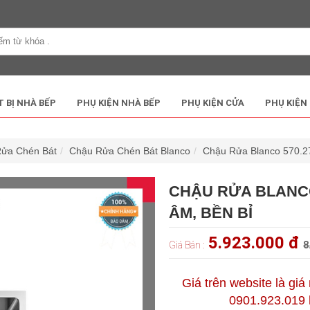
T BỊ NHÀ BẾP
PHỤ KIỆN NHÀ BẾP
PHỤ KIỆN CỬA
PHỤ KIỆN
Rửa Chén Bát
Chậu Rửa Chén Bát Blanco
Chậu Rửa Blanco 570.27
CHẬU RỬA BLANCO 5
ÂM, BỀN BỈ
5.923.000 đ
Giá Bán :
8
Giá trên website là giá
0901.923.019 h