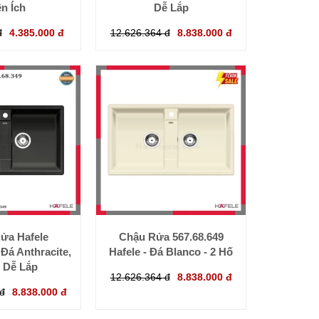
ện Ích
Dễ Lắp
đ
4.385.000 đ
12.626.364 đ
8.838.000 đ
ửa Hafele
Chậu Rửa 567.68.649
 Đá Anthracite,
Hafele - Đá Blanco - 2 Hố
, Dễ Lắp
12.626.364 đ
8.838.000 đ
đ
8.838.000 đ