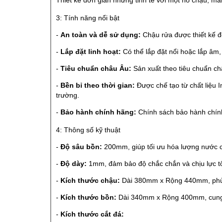
3: Tính năng nổi bật
-
An toàn và dễ sử dụng:
Chậu rửa được thiết kế đ
-
Lắp đặt linh hoạt:
Có thể lắp đặt nổi hoặc lắp âm,
-
Tiêu chuẩn châu Âu:
Sản xuất theo tiêu chuẩn ch
-
Bền bỉ theo thời gian:
Được chế tạo từ chất liệu I
trường.
-
Bảo hành chính hãng:
Chính sách bảo hành chính
4: Thông số kỹ thuật
-
Độ sâu bồn:
200mm, giúp tối ưu hóa lượng nước c
-
Độ dày:
1mm, đảm bảo độ chắc chắn và chịu lực tố
-
Kích thước chậu:
Dài 380mm x Rộng 440mm, phù h
-
Kích thước bồn:
Dài 340mm x Rộng 400mm, cung c
-
Kích thước cắt đá: