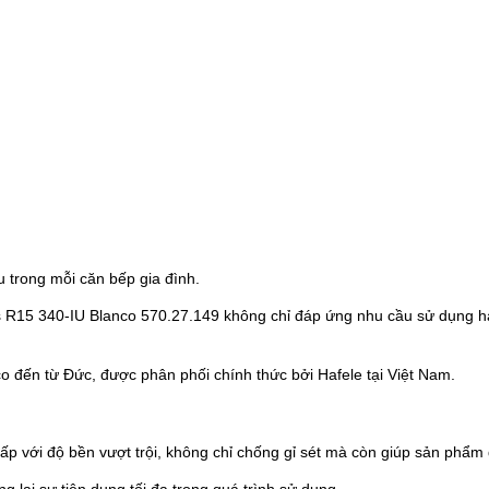
 trong mỗi căn bếp gia đình.
trus R15 340-IU Blanco 570.27.149 không chỉ đáp ứng nhu cầu sử dụng 
 đến từ Đức, được phân phối chính thức bởi Hafele tại Việt Nam.
ấp với độ bền vượt trội, không chỉ chống gỉ sét mà còn giúp sản phẩm d
g lại sự tiện dụng tối đa trong quá trình sử dụng.