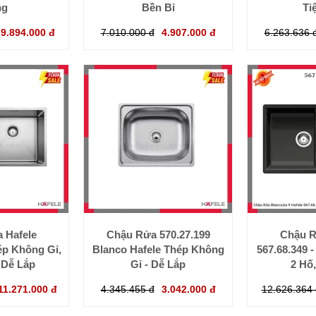
ng
Bền Bỉ
Ti
9.894.000 đ
7.010.000 đ
4.907.000 đ
6.263.636 
 Hafele
Chậu Rửa 570.27.199
Chậu R
ép Không Gỉ,
Blanco Hafele Thép Không
567.68.349 -
 Dễ Lắp
Gỉ - Dễ Lắp
2 Hố
11.271.000 đ
4.345.455 đ
3.042.000 đ
12.626.364 