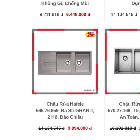
Không Gỉ, Chống Mùi
Dụ
9.211.818 đ
6.448.000 đ
14.134.545 đ
Chậu Rửa Hafele
Chậu Rửa
565.76.959, Đá SILGRANIT,
570.27.169, Th
2 Hố, Đảo Chiều
An Toàn,
14.134.545 đ
9.894.000 đ
16.101.818 đ