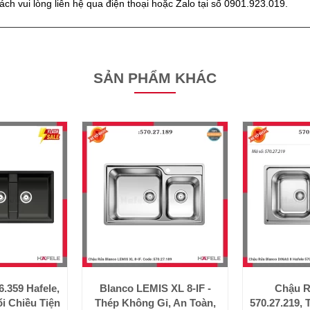
hách vui lòng liên hệ qua điện thoại hoặc Zalo tại số 0901.923.019.
SẢN PHẨM KHÁC
.359 Hafele,
Blanco LEMIS XL 8-IF -
Chậu R
i Chiều Tiện
Thép Không Gỉ, An Toàn,
570.27.219,