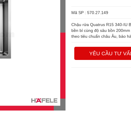
Mã SP : 570.27.149
Chậu rửa Quatrus R15 340-IU Bl
bền bỉ cùng độ sâu bồn 200mm và
theo tiêu chuẩn châu Âu, bảo h
YÊU CẦU TƯ VẤ