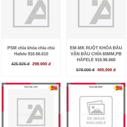
PSM chìa khóa chìa chủ
EM-MK RUỘT KHÓA ĐẦU
Hafele 916.66.610
VẶN ĐẦU CHÌA 65MM,PB
HÄFELE 916.96.668
425.926 đ
298.000 đ
578.000 đ
405.000 đ