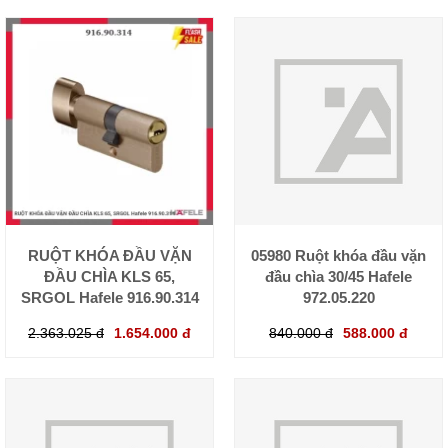
RUỘT KHÓA ĐẦU VẶN
05980 Ruột khóa đầu vặn
ĐẦU CHÌA KLS 65,
đầu chìa 30/45 Hafele
SRGOL Hafele 916.90.314
972.05.220
2.363.025 đ
1.654.000 đ
840.000 đ
588.000 đ