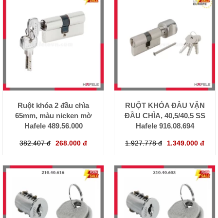
Ruột khóa 2 đầu chìa
RUỘT KHÓA ĐẦU VẶN
65mm, màu nicken mờ
ĐẦU CHÌA, 40,5/40,5 SS
Hafele 489.56.000
Hafele 916.08.694
382.407 đ
268.000 đ
1.927.778 đ
1.349.000 đ