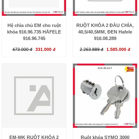
Hệ chìa chủ EM cho ruột
RUỘT KHÓA 2 ĐẦU CHÌA,
khóa 916.96.735 HÄFELE
40,5/40,5MM, ĐEN Hafele
916.96.745
916.08.289
473.000 đ
331.000 đ
2.263.889 đ
1.585.000 đ
EM-MK RUỘT KHÓA 2
Ruột khóa SYMO 3000