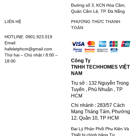
Đường số 3, KCN Hòa Cầm,
Quận Cẩm Lệ, TP. Đà Nẵng
LIÊN HỆ
PHƯƠNG THỨC THANH
TOÁN
HOTLINE: 0901.923.019
Email:
hafeletphcm@gmail.com
Thứ hai – Chủ nhật / 8:00 –
Công Ty
18:00
TNHH TECHHOMES VIỆT
NAM
Trụ sở : 132 Nguyễn Trọng
Tuyển , Phú Nhuận , TP
HCM
Chi nhánh : 283/57 Cách
Mạng Tháng Tám, Phường
12, Quận 10, TP HCM
Đại Lý Phân Phối Phụ Kiện Và
Thiết bị chính hãng Từ