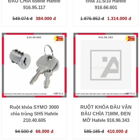
ĐẦU CHÌA 65MM Hafele
chìa 31.5/10 Hafele
916.95.117
916.66.601
549.074 đ
384.000 đ
1.876.852 đ
1.314.000 đ
Ruột khóa SYMO 3000
RUỘT KHÓA ĐẦU VẶN
chìa trùng SH5 Hafele
ĐẦU CHÌA 71MM, ĐEN
210.40.605
MỜ Hafele 916.96.343
94.500 đ
66.000 đ
585.185 đ
410.000 đ