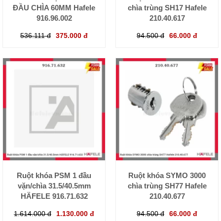
ĐẦU CHÌA 60MM Hafele
chìa trùng SH17 Hafele
916.96.002
210.40.617
536.111 đ
375.000 đ
94.500 đ
66.000 đ
Ruột khóa PSM 1 đầu
Ruột khóa SYMO 3000
vặn/chìa 31.5/40.5mm
chìa trùng SH77 Hafele
HÄFELE 916.71.632
210.40.677
1.614.000 đ
1.130.000 đ
94.500 đ
66.000 đ