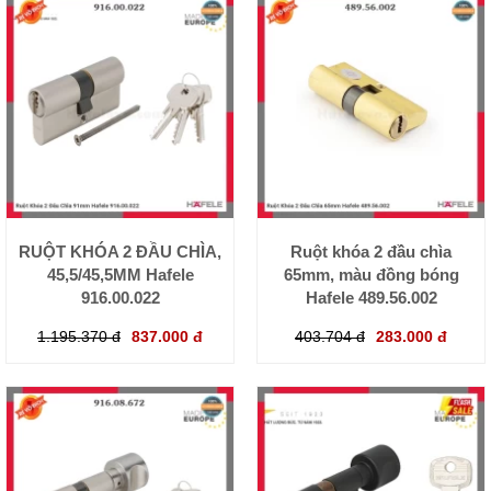
RUỘT KHÓA 2 ĐẦU CHÌA,
Ruột khóa 2 đầu chìa
45,5/45,5MM Hafele
65mm, màu đồng bóng
916.00.022
Hafele 489.56.002
1.195.370 đ
837.000 đ
403.704 đ
283.000 đ