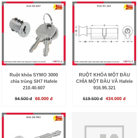
Ruột khóa SYMO 3000
RUỘT KHÓA MỘT ĐẦU
chìa trùng SH7 Hafele
CHÌA MỘT ĐẦU VĂ Hafele
210.40.607
916.95.321
94.500 đ
66.000 đ
619.500 đ
434.000 đ