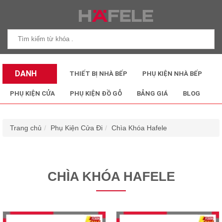
DANH
THIẾT BỊ NHÀ BẾP
PHỤ KIỆN NHÀ BẾP
MỤC SẢN
PHỤ KIỆN CỬA
PHỤ KIỆN ĐỒ GỖ
BẢNG GIÁ
BLOG
PHẨM
Trang chủ
Phụ Kiện Cửa Đi
Chìa Khóa Hafele
CHÌA KHÓA HAFELE