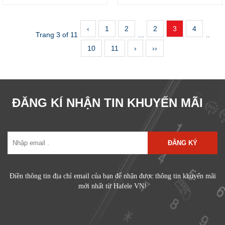
‹
1
2
2
3
4
Trang 3 of 11
...
..
10
11
›
››
ĐĂNG KÍ NHẬN TIN KHUYẾN MÃI
ĐĂNG KÝ
Điền thông tin địa chỉ email của bạn để nhận được thông tin khuyến mãi
mới nhất từ Hafele VN!