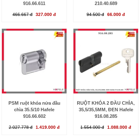
916.66.611
210.40.689
466.667 đ
327.000 đ
94.500 đ
66.000 đ
PSM ruột khóa nửa đầu
RUỘT KHÓA 2 ĐẦU CHÌA,
chìa 35.5/10 Hafele
35,5/35,5MM, ĐEN Hafele
916.66.602
916.08.285
2.027.778 đ
1.419.000 đ
1.554.000 đ
1.088.000 đ