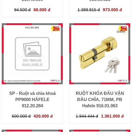
94.500 đ
66.000 đ
1.389.815 đ
973.000 đ
SP - Ruột và chìa khoá
RUỘT KHÓA ĐẦU VẶN
PP9000 HÄFELE
ĐẦU CHÌA, 71MM, PB
912.20.284
Hafele 916.01.063
600.000 đ
420.000 đ
1.944.444 đ
1.361.000 đ