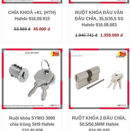
CHÌA KHOÁ =KL (HTH)
RUỘT KHÓA ĐẦU VẶN
Hafele 916.09.915
ĐẦU CHÌA, 35,5/35,5 SS
Hafele 916.08.683
63.889 đ
45.000 đ
1.940.741 đ
1.359.000 đ
Ruột khóa SYMO 3000
RUỘT KHÓA 2 ĐẦU CHÌA,
chìa trùng SH9 Hafele
50,5/50,5MM Hafele
210.40.609
916.00.025