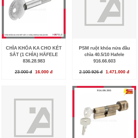
CHÌA KHÓA KA CHO KÉT
PSM ruột khóa nửa đầu
SẮT (1 CHÌA) HÄFELE
chìa 40.5/10 Hafele
836.28.983
916.66.603
23.000 đ
16.000 đ
2.100.926 đ
1.471.000 đ