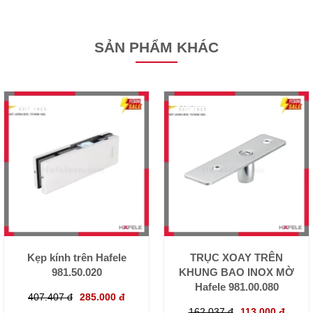
SẢN PHẨM KHÁC
Kẹp kính trên Hafele
TRỤC XOAY TRÊN
981.50.020
KHUNG BAO INOX MỜ
Hafele 981.00.080
407.407 đ
285.000 đ
162.037 đ
113.000 đ