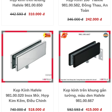
Hafele 981.00.650
981.00.582, Đồng Thau, An
Toàn
442.593 đ
310.000 đ
346.000 đ
242.000 đ
Kẹp Kính Hafele
Kẹp kính trên khung gắn
981.00.020 Inox Mờ, Hợp
tường, màu đen Hafele
Kim Kẽm, Điều Chỉnh
981.00.667
740.000 đ
518.000 đ
592.593 đ
415.000 đ