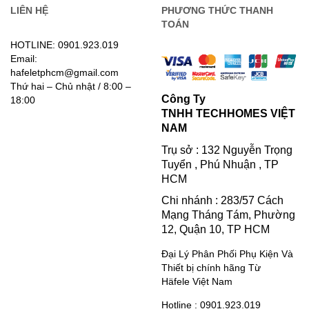
LIÊN HỆ
PHƯƠNG THỨC THANH
TOÁN
HOTLINE: 0901.923.019
Email:
hafeletphcm@gmail.com
Thứ hai – Chủ nhật / 8:00 –
Công Ty
18:00
TNHH TECHHOMES VIỆT
NAM
Trụ sở : 132 Nguyễn Trọng
Tuyển , Phú Nhuận , TP
HCM
Chi nhánh : 283/57 Cách
Mạng Tháng Tám, Phường
12, Quận 10, TP HCM
Đại Lý Phân Phối Phụ Kiện Và
Thiết bị chính hãng Từ
Häfele Việt Nam
Hotline : 0901.923.019