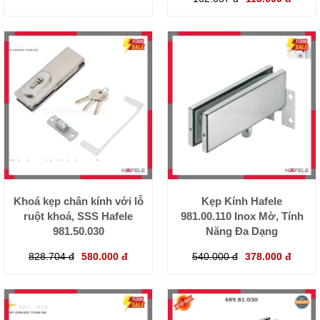
Khoá kẹp chân kính với lỗ
Kẹp Kính Hafele
ruột khoá, SSS Hafele
981.00.110 Inox Mờ, Tính
981.50.030
Năng Đa Dạng
828.704 đ
580.000 đ
540.000 đ
378.000 đ