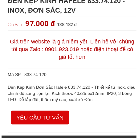
ĐÈN KẸP KÍNH HAFELE 833.74.120 -
INOX, ĐƠN SẮC, 12V
97.000 đ
Giá Bán :
138.182 đ
Giá trên website là giá niêm yết. Liên hệ với chúng
tôi qua Zalo : 0901.923.019 hoặc điện thoại để có
giá tốt hơn
Mã SP : 833.74.120
Đèn Kẹp Kính Đơn Sắc Hafele 833.74.120 - Thiết kế từ Inox, điều
chỉnh độ sáng tiện lợi. Kích thước 40x25.5x12mm, IP20, 3 bóng
LED. Dễ lắp đặt, thẩm mỹ cao, xuất xứ Đức.
YÊU CẦU TƯ VẤN