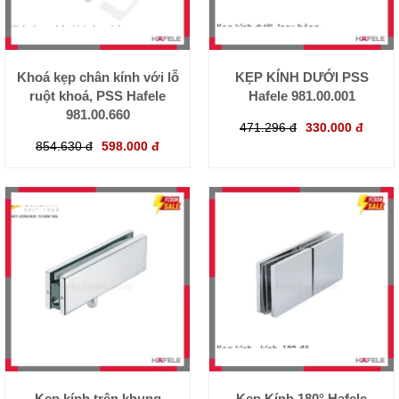
Khoá kẹp chân kính với lỗ
KẸP KÍNH DƯỚI PSS
ruột khoá, PSS Hafele
Hafele 981.00.001
981.00.660
471.296 đ
330.000 đ
854.630 đ
598.000 đ
Kẹp kính trên khung
Kẹp Kính 180° Hafele