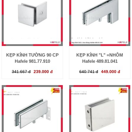
KẸP KÍNH TƯỜNG 90 CP
KẸP KÍNH "L" =NHÔM
Hafele 981.77.910
Hafele 489.81.041
341.667 đ
239.000 đ
640.741 đ
449.000 đ