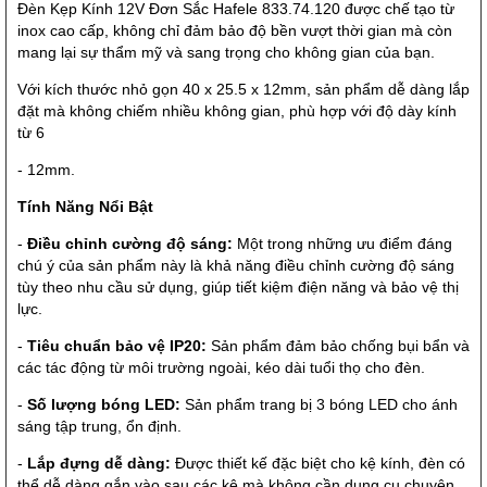
Đèn Kẹp Kính 12V Đơn Sắc Hafele 833.74.120 được chế tạo từ
inox cao cấp, không chỉ đảm bảo độ bền vượt thời gian mà còn
mang lại sự thẩm mỹ và sang trọng cho không gian của bạn.
Với kích thước nhỏ gọn 40 x 25.5 x 12mm, sản phẩm dễ dàng lắp
đặt mà không chiếm nhiều không gian, phù hợp với độ dày kính
từ 6
- 12mm.
Tính Năng Nổi Bật
-
Điều chỉnh cường độ sáng:
Một trong những ưu điểm đáng
chú ý của sản phẩm này là khả năng điều chỉnh cường độ sáng
tùy theo nhu cầu sử dụng, giúp tiết kiệm điện năng và bảo vệ thị
lực.
-
Tiêu chuẩn bảo vệ IP20:
Sản phẩm đảm bảo chống bụi bẩn và
các tác động từ môi trường ngoài, kéo dài tuổi thọ cho đèn.
-
Số lượng bóng LED:
Sản phẩm trang bị 3 bóng LED cho ánh
sáng tập trung, ổn định.
-
Lắp đựng dễ dàng:
Được thiết kế đặc biệt cho kệ kính, đèn có
thể dễ dàng gắn vào sau các kệ mà không cần dụng cụ chuyên