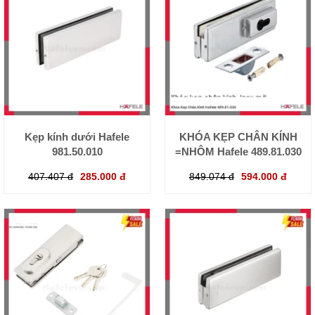
Kẹp kính dưới Hafele
KHÓA KẸP CHÂN KÍNH
981.50.010
=NHÔM Hafele 489.81.030
407.407 đ
285.000 đ
849.074 đ
594.000 đ