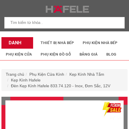
DANH
THIẾT BỊ NHÀ BẾP
PHỤ KIỆN NHÀ BẾP
MỤC SẢN
PHỤ KIỆN CỬA
PHỤ KIỆN ĐỒ GỖ
BẢNG GIÁ
BLOG
PHẨM
Trang chủ
Phụ Kiện Cửa Kính
Kẹp Kính Nhà Tắm
Kẹp Kính Hafele
Đèn Kẹp Kính Hafele 833.74.120 - Inox, Đơn Sắc, 12V