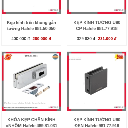
Kẹp kính trên khung gắn
KẸP KÍNH TƯỜNG U90
tường Hafele 981.50.050
CP Hafele 981.77.918
400.000 đ
280.000 đ
329.630 đ
231.000 đ
KHÓA KẸP CHÂN KÍNH
KẸP KÍNH TƯỜNG U90
=NHÔM Hafele 489.81.031
ĐEN Hafele 981.77.919