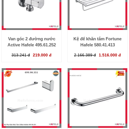
Van góc 2 đường nước
Kệ để khăn tắm Fortune
Active Hafele 495.61.252
Hafele 580.41.413
313.241 đ
219.000 đ
2.166.389 đ
1.516.000 đ