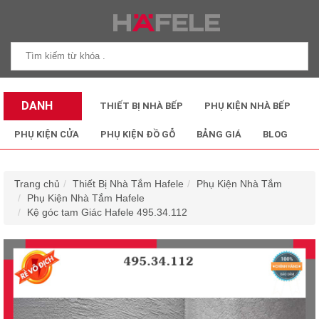
DANH
THIẾT BỊ NHÀ BẾP
PHỤ KIỆN NHÀ BẾP
MỤC SẢN
PHỤ KIỆN CỬA
PHỤ KIỆN ĐỒ GỖ
BẢNG GIÁ
BLOG
PHẨM
Trang chủ
Thiết Bị Nhà Tắm Hafele
Phụ Kiện Nhà Tắm
Phụ Kiện Nhà Tắm Hafele
Kệ góc tam Giác Hafele 495.34.112