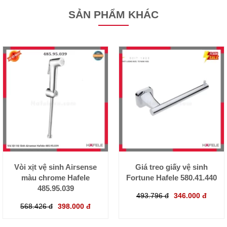
SẢN PHẨM KHÁC
Vòi xịt vệ sinh Airsense
Giá treo giấy vệ sinh
màu chrome Hafele
Fortune Hafele 580.41.440
485.95.039
493.796 đ
346.000 đ
568.426 đ
398.000 đ