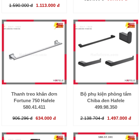
1.590.000 đ
1.113.000 đ
Thanh treo khăn đơn
Bộ phụ kiện phòng tắm
Fortune 750 Hafele
Chiba đen Hafele
580.41.411
499.98.350
906.296 đ
634.000 đ
2.138.704 đ
1.497.000 đ