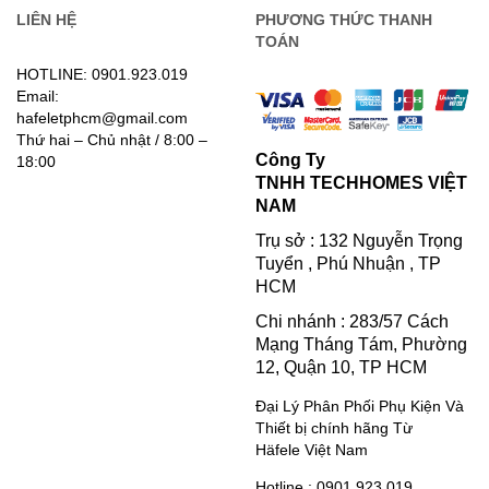
LIÊN HỆ
PHƯƠNG THỨC THANH
TOÁN
HOTLINE: 0901.923.019
Email:
hafeletphcm@gmail.com
Thứ hai – Chủ nhật / 8:00 –
Công Ty
18:00
TNHH TECHHOMES VIỆT
NAM
Trụ sở : 132 Nguyễn Trọng
Tuyển , Phú Nhuận , TP
HCM
Chi nhánh : 283/57 Cách
Mạng Tháng Tám, Phường
12, Quận 10, TP HCM
Đại Lý Phân Phối Phụ Kiện Và
Thiết bị chính hãng Từ
Häfele Việt Nam
Hotline : 0901.923.019