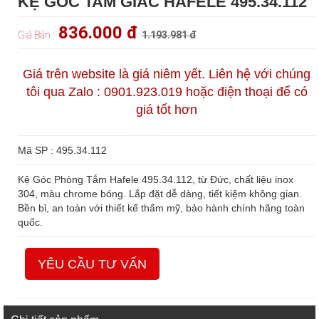
KỆ GÓC TAM GIÁC HAFELE 495.34.112
836.000 đ
Giá Bán :
1.193.981 đ
Giá trên website là giá niêm yết. Liên hệ với chúng
tôi qua Zalo : 0901.923.019 hoặc điện thoại để có
giá tốt hơn
Mã SP : 495.34.112
Kệ Góc Phòng Tắm Hafele 495.34.112, từ Đức, chất liệu inox
304, màu chrome bóng. Lắp đặt dễ dàng, tiết kiệm không gian.
Bền bỉ, an toàn với thiết kế thẩm mỹ, bảo hành chính hãng toàn
quốc.
YÊU CẦU TƯ VẤN