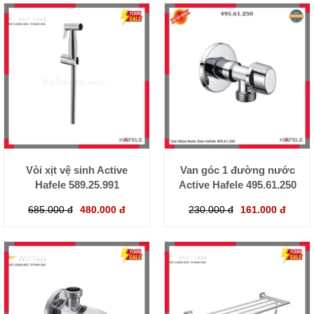
Vòi xịt vệ sinh Active
Van góc 1 đường nước
Hafele 589.25.991
Active Hafele 495.61.250
685.000 đ
480.000 đ
230.000 đ
161.000 đ