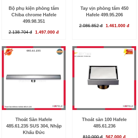
Bộ phụ kiện phòng tắm
Tay vịn phòng tắm 450
Chiba chrome Hafele
Hafele 499.95.206
499.98.351
2.086.852 đ
1.461.000 đ
2.138.704 đ
1.497.000 đ
Thoát Sàn Hafele
Thoát sàn 100 Hafele
485.61.235 SUS 304, Nhập
485.61.236
Khẩu Đức
810.000 đ
567.000 đ