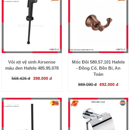
Vòi xịt vệ sinh Airsense
Móc Đôi 580.57.101 Hafele
màu đen Hafele 485.95.078
- Đồng Cổ, Bền Bỉ, An
Toàn
568.426 đ
398.000 đ
989.090 đ
692.000 đ