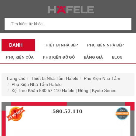
DANH
THIẾT BỊ NHÀ BẾP
PHỤ KIỆN NHÀ BẾP
MỤC SẢN
PHỤ KIỆN CỬA
PHỤ KIỆN ĐỒ GỖ
BẢNG GIÁ
BLOG
PHẨM
Trang chủ
Thiết Bị Nhà Tắm Hafele
Phụ Kiện Nhà Tắm
Phụ Kiện Nhà Tắm Hafele
Kệ Treo Khăn 580.57.110 Hafele | Đồng | Kyoto Series