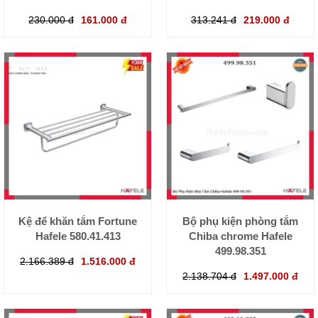
230.000 đ
161.000 đ
313.241 đ
219.000 đ
Kệ để khăn tắm Fortune
Bộ phụ kiện phòng tắm
Hafele 580.41.413
Chiba chrome Hafele
499.98.351
2.166.389 đ
1.516.000 đ
2.138.704 đ
1.497.000 đ