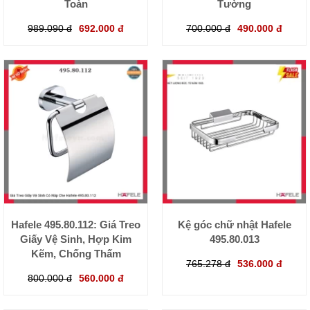
Toàn
Tường
989.090 đ
692.000 đ
700.000 đ
490.000 đ
Hafele 495.80.112: Giá Treo
Kệ góc chữ nhật Hafele
Giấy Vệ Sinh, Hợp Kim
495.80.013
Kẽm, Chống Thấm
765.278 đ
536.000 đ
800.000 đ
560.000 đ