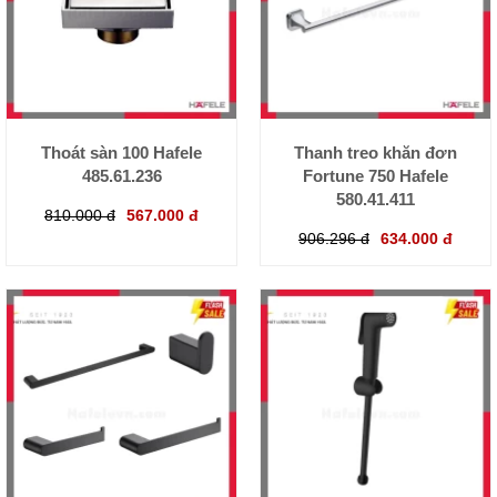
Thoát sàn 100 Hafele
Thanh treo khăn đơn
485.61.236
Fortune 750 Hafele
580.41.411
810.000 đ
567.000 đ
906.296 đ
634.000 đ