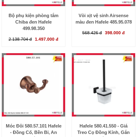
Bộ phụ kiện phòng tắm
Vòi xịt vệ sinh Airsense
Chiba đen Hafele
màu đen Hafele 485.95.078
499.98.350
568.426 đ
398.000 đ
2.138.704 đ
1.497.000 đ
Móc Đôi 580.57.101 Hafele
Hafele 580.41.550 - Giá
- Đồng Cổ, Bền Bỉ, An
Treo Cọ Đồng Kính, Gắn