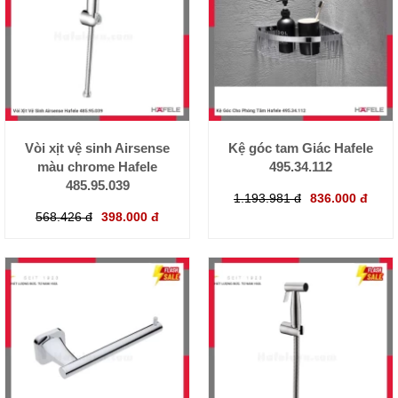
Vòi xịt vệ sinh Airsense
Kệ góc tam Giác Hafele
màu chrome Hafele
495.34.112
485.95.039
1.193.981 đ
836.000 đ
568.426 đ
398.000 đ