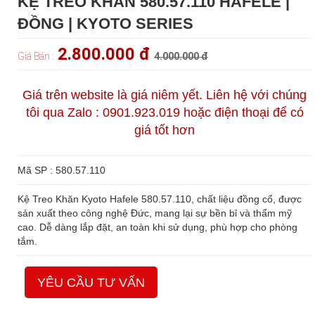
KỆ TREO KHĂN 580.57.110 HAFELE |
ĐỒNG | KYOTO SERIES
2.800.000 đ
Giá Bán :
4.000.000 đ
Giá trên website là giá niêm yết. Liên hệ với chúng
tôi qua Zalo : 0901.923.019 hoặc điện thoại để có
giá tốt hơn
Mã SP : 580.57.110
Kệ Treo Khăn Kyoto Hafele 580.57.110, chất liệu đồng cổ, được
sản xuất theo công nghệ Đức, mang lại sự bền bỉ và thẩm mỹ
cao. Dễ dàng lắp đặt, an toàn khi sử dụng, phù hợp cho phòng
tắm.
YÊU CẦU TƯ VẤN