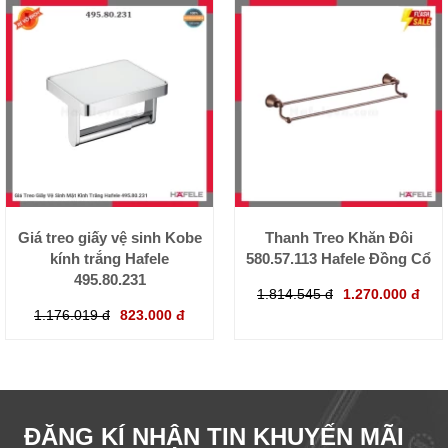
Giá treo giấy vệ sinh Kobe
Thanh Treo Khăn Đôi
kính trắng Hafele
580.57.113 Hafele Đồng Cổ
495.80.231
1.814.545 đ
1.270.000 đ
1.176.019 đ
823.000 đ
ĐĂNG KÍ NHẬN TIN KHUYẾN MÃI