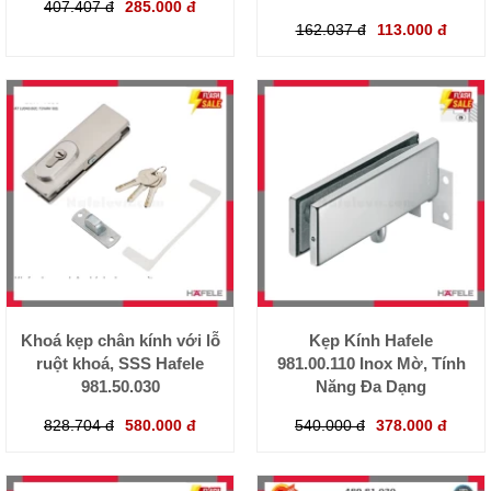
407.407 đ
285.000 đ
162.037 đ
113.000 đ
Khoá kẹp chân kính với lỗ
Kẹp Kính Hafele
ruột khoá, SSS Hafele
981.00.110 Inox Mờ, Tính
981.50.030
Năng Đa Dạng
828.704 đ
580.000 đ
540.000 đ
378.000 đ