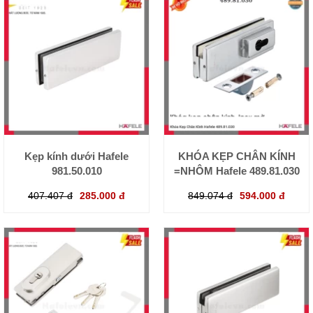
Kẹp kính dưới Hafele
KHÓA KẸP CHÂN KÍNH
981.50.010
=NHÔM Hafele 489.81.030
407.407 đ
285.000 đ
849.074 đ
594.000 đ