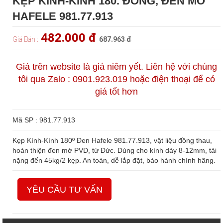
KẸP KÍNH-KÍNH 180. ĐỒNG, ĐEN MỜ
HAFELE 981.77.913
482.000 đ
Giá Bán :
687.963 đ
Giá trên website là giá niêm yết. Liên hệ với chúng
tôi qua Zalo : 0901.923.019 hoặc điện thoại để có
giá tốt hơn
Mã SP : 981.77.913
Kẹp Kính-Kính 180º Đen Hafele 981.77.913, vật liệu đồng thau,
hoàn thiện đen mờ PVD, từ Đức. Dùng cho kính dày 8-12mm, tải
nặng đến 45kg/2 kẹp. An toàn, dễ lắp đặt, bảo hành chính hãng.
YÊU CẦU TƯ VẤN