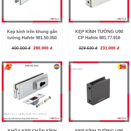
Kẹp kính trên khung gắn
KẸP KÍNH TƯỜNG U90
tường Hafele 981.50.050
CP Hafele 981.77.918
400.000 đ
280.000 đ
329.630 đ
231.000 đ
KHÓA KẸP CHÂN KÍNH
KẸP KÍNH TƯỜNG U90