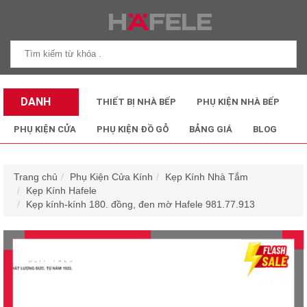
DANH
THIẾT BỊ NHÀ BẾP
PHỤ KIỆN NHÀ BẾP
MỤC SẢN
PHỤ KIỆN CỬA
PHỤ KIỆN ĐỒ GỖ
BẢNG GIÁ
BLOG
PHẨM
Trang chủ
Phụ Kiện Cửa Kính
Kẹp Kính Nhà Tắm
Kẹp Kính Hafele
Kẹp kính-kính 180. đồng, đen mờ Hafele 981.77.913