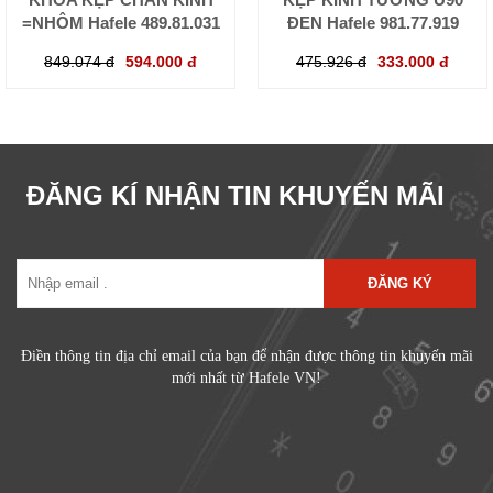
=NHÔM Hafele 489.81.031
ĐEN Hafele 981.77.919
849.074 đ
594.000 đ
475.926 đ
333.000 đ
ĐĂNG KÍ NHẬN TIN KHUYẾN MÃI
ĐĂNG KÝ
Điền thông tin địa chỉ email của bạn để nhận được thông tin khuyến mãi
mới nhất từ Hafele VN!