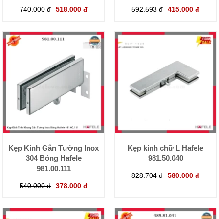
740.000 đ
518.000 đ
592.593 đ
415.000 đ
Kẹp Kính Gắn Tường Inox
Kẹp kính chữ L Hafele
304 Bóng Hafele
981.50.040
981.00.111
828.704 đ
580.000 đ
540.000 đ
378.000 đ