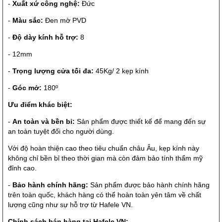
-
Xuất xứ công nghệ:
Đức
-
Màu sắc:
Đen mờ PVD
-
Độ dày kính hỗ trợ:
8
- 12mm
-
Trọng lượng cửa tối đa:
45Kg/ 2 kẹp kính
-
Góc mở:
180º
Ưu điểm khác biệt:
-
An toàn và bền bỉ:
Sản phẩm được thiết kế để mang đến sự
an toàn tuyệt đối cho người dùng.
Với độ hoàn thiện cao theo tiêu chuẩn châu Âu, kẹp kính này
không chỉ bền bỉ theo thời gian mà còn đảm bảo tính thẩm mỹ
đỉnh cao.
-
Bảo hành chính hãng:
Sản phẩm được bảo hành chính hãng
trên toàn quốc, khách hàng có thể hoàn toàn yên tâm về chất
lượng cũng như sự hỗ trợ từ Hafele VN.
Chính sách bán hàng tại Hafele VN: