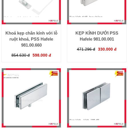
Khoá kẹp chân kính với lỗ
KẸP KÍNH DƯỚI PSS
ruột khoá, PSS Hafele
Hafele 981.00.001
981.00.660
471.296 đ
330.000 đ
854.630 đ
598.000 đ