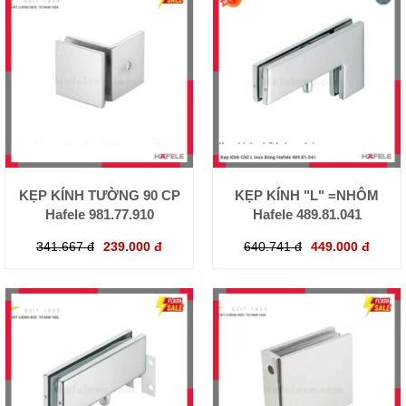
KẸP KÍNH TƯỜNG 90 CP
KẸP KÍNH "L" =NHÔM
Hafele 981.77.910
Hafele 489.81.041
341.667 đ
239.000 đ
640.741 đ
449.000 đ