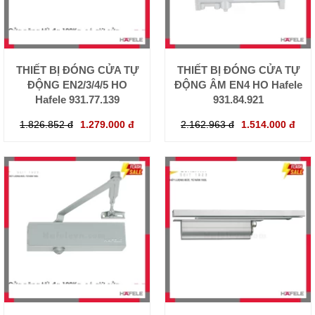
THIẾT BỊ ĐÓNG CỬA TỰ
THIẾT BỊ ĐÓNG CỬA TỰ
ĐỘNG EN2/3/4/5 HO
ĐỘNG ÂM EN4 HO Hafele
Hafele 931.77.139
931.84.921
1.826.852 đ
1.279.000 đ
2.162.963 đ
1.514.000 đ