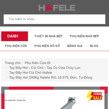
DANH
THIẾT BỊ NHÀ BẾP
PHỤ KIỆN NHÀ BẾP
MỤC SẢN
PHỤ KIỆN CỬA
PHỤ KIỆN ĐỒ GỖ
BẢNG GIÁ
BLOG
PHẨM
Trang chủ
Phụ Kiện Cửa Đi
Tay Đẩy Hơi - Cùi Chỏ - Tay Co Cửa Thủy Lực
Tay Đẩy Hơi Cùi Chỏ Hafele
Tay Đẩy Hơi 200Kg Hafele 931.16.579, Đức, Tự Đóng