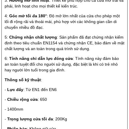
3:
Hướng mở linh hoạt
: Thiết kế phù hợp cho cả cửa mở trái và
phải, linh hoạt cho mọi thiết kế kiến trúc.
4:
Góc mở tối đa 180°
: Độ mở lớn nhất của cửa cho phép một
lối đi rộng rãi và thoải mái, phù hợp với các không gian cần di
chuyển nhiều đồ đạc.
5:
Chứng nhận chất lượng
: Sản phẩm đã đạt chứng nhận kiểm
định theo tiêu chuẩn EN1154 và chứng nhận CE, bảo đảm về mặt
chất lượng và an toàn trong quá trình sử dụng.
6:
Tính năng chỉ dẫn lực đóng cửa
: Tính năng này đảm bảo
an toàn tuyệt đối cho người sử dụng, đặc biệt là khi có trẻ nhỏ
hay người lớn tuổi trong gia đình.
Thông số kỹ thuật
:
-
Lực đẩy
: Từ EN1 đến EN6
-
Chiều rộng cửa
: 650
- 1400mm
-
Trọng lượng cửa tối đa
: 200Kg
-
Phiên bản
: Không giữ cửa