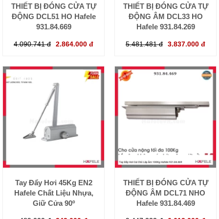
THIẾT BỊ ĐÓNG CỬA TỰ
THIẾT BỊ ĐÓNG CỬA TỰ
ĐỘNG DCL51 HO Hafele
ĐỘNG ÂM DCL33 HO
931.84.669
Hafele 931.84.269
4.090.741 đ
2.864.000 đ
5.481.481 đ
3.837.000 đ
Tay Đẩy Hơi 45Kg EN2
THIẾT BỊ ĐÓNG CỬA TỰ
Hafele Chất Liệu Nhựa,
ĐỘNG ÂM DCL71 NHO
Giữ Cửa 90º
Hafele 931.84.469