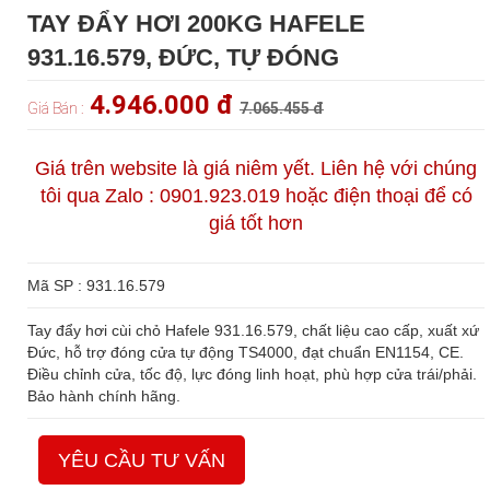
TAY ĐẨY HƠI 200KG HAFELE
931.16.579, ĐỨC, TỰ ĐÓNG
4.946.000 đ
Giá Bán :
7.065.455 đ
Giá trên website là giá niêm yết. Liên hệ với chúng
tôi qua Zalo : 0901.923.019 hoặc điện thoại để có
giá tốt hơn
Mã SP : 931.16.579
Tay đẩy hơi cùi chỏ Hafele 931.16.579, chất liệu cao cấp, xuất xứ
Đức, hỗ trợ đóng cửa tự động TS4000, đạt chuẩn EN1154, CE.
Điều chỉnh cửa, tốc độ, lực đóng linh hoạt, phù hợp cửa trái/phải.
Bảo hành chính hãng.
YÊU CẦU TƯ VẤN