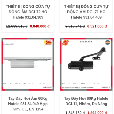
THIẾT BỊ ĐÓNG CỬA TỰ
THIẾT BỊ ĐÓNG CỬA TỰ
ĐỘNG ÂM DCL72 HO
ĐỘNG ÂM DCL71 HO
Hafele 931.84.389
Hafele 931.84.409
12.639.815 đ
8.848.000 đ
9.315.741 đ
6.521.000 đ
Tay Đẩy Hơi Âm 60Kg
Tay Đẩy Hơi 60Kg Hafele
Hafele 931.84.049 Hợp
DCL11, Nhôm, Đa Năng
Kim, CE, EN 1154
1.848.182 đ
1.294.000 đ