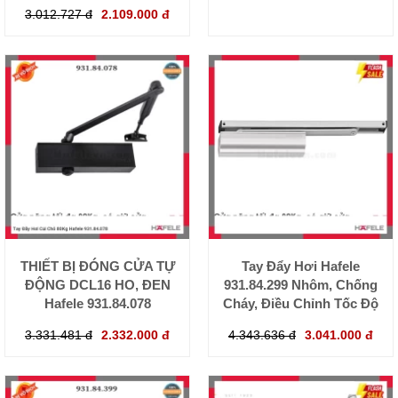
3.012.727 đ
2.109.000 đ
THIẾT BỊ ĐÓNG CỬA TỰ
Tay Đẩy Hơi Hafele
ĐỘNG DCL16 HO, ĐEN
931.84.299 Nhôm, Chống
Hafele 931.84.078
Cháy, Điều Chỉnh Tốc Độ
3.331.481 đ
2.332.000 đ
4.343.636 đ
3.041.000 đ