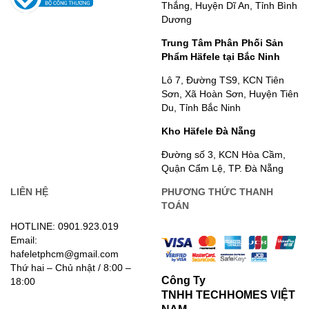
Thắng, Huyện Dĩ An, Tỉnh Bình
Dương
Trung Tâm Phân Phối Sản
Phẩm Häfele tại Bắc Ninh
Lô 7, Đường TS9, KCN Tiên
Sơn, Xã Hoàn Sơn, Huyện Tiên
Du, Tỉnh Bắc Ninh
Kho Häfele Đà Nẵng
Đường số 3, KCN Hòa Cầm,
Quận Cẩm Lệ, TP. Đà Nẵng
LIÊN HỆ
PHƯƠNG THỨC THANH
TOÁN
HOTLINE: 0901.923.019
Email:
hafeletphcm@gmail.com
Thứ hai – Chủ nhật / 8:00 –
Công Ty
18:00
TNHH TECHHOMES VIỆT