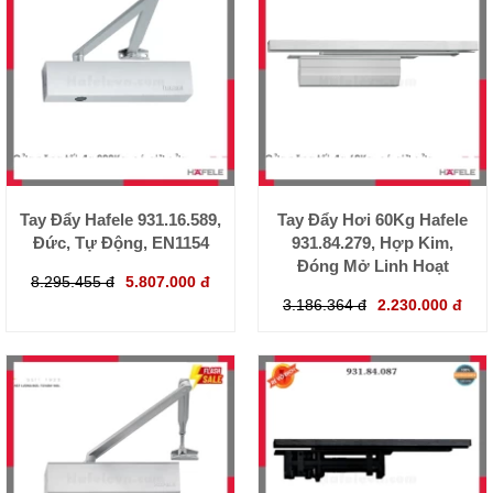
Tay Đẩy Hafele 931.16.589,
Tay Đẩy Hơi 60Kg Hafele
Đức, Tự Động, EN1154
931.84.279, Hợp Kim,
Đóng Mở Linh Hoạt
8.295.455 đ
5.807.000 đ
3.186.364 đ
2.230.000 đ