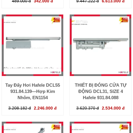
489.000 đ
342.000 đ
9.447.222 đ
6.613.000 đ
Tay Đẩy Hơi Hafele DCL55
THIẾT BỊ ĐÓNG CỬA TỰ
931.84.139—Hợp Kim
ĐỘNG DCL31, SIZE 4
Nhôm, EN1154
Hafele 931.84.088
3.208.182 đ
2.246.000 đ
3.620.370 đ
2.534.000 đ