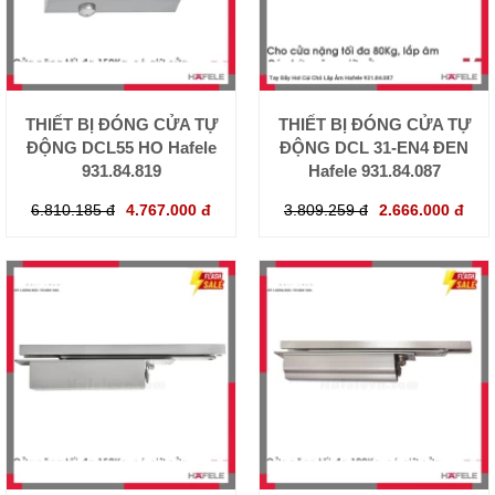
THIẾT BỊ ĐÓNG CỬA TỰ
THIẾT BỊ ĐÓNG CỬA TỰ
ĐỘNG DCL55 HO Hafele
ĐỘNG DCL 31-EN4 ĐEN
931.84.819
Hafele 931.84.087
6.810.185 đ
4.767.000 đ
3.809.259 đ
2.666.000 đ