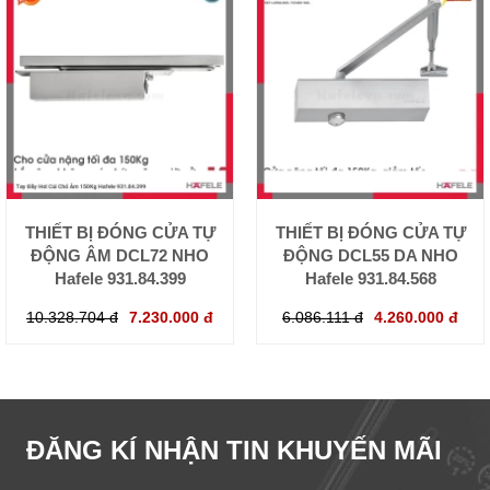
THIẾT BỊ ĐÓNG CỬA TỰ
THIẾT BỊ ĐÓNG CỬA TỰ
ĐỘNG ÂM DCL72 NHO
ĐỘNG DCL55 DA NHO
Hafele 931.84.399
Hafele 931.84.568
10.328.704 đ
7.230.000 đ
6.086.111 đ
4.260.000 đ
ĐĂNG KÍ NHẬN TIN KHUYẾN MÃI