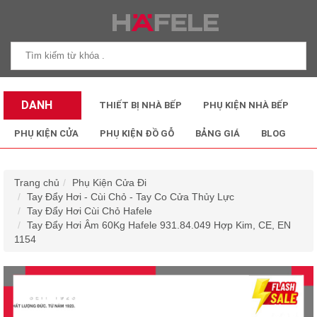
DANH
THIẾT BỊ NHÀ BẾP
PHỤ KIỆN NHÀ BẾP
MỤC SẢN
PHỤ KIỆN CỬA
PHỤ KIỆN ĐỒ GỖ
BẢNG GIÁ
BLOG
PHẨM
Trang chủ
Phụ Kiện Cửa Đi
Tay Đẩy Hơi - Cùi Chỏ - Tay Co Cửa Thủy Lực
Tay Đẩy Hơi Cùi Chỏ Hafele
Tay Đẩy Hơi Âm 60Kg Hafele 931.84.049 Hợp Kim, CE, EN
1154