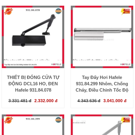
THIẾT BỊ ĐÓNG CỬA TỰ
Tay Đẩy Hơi Hafele
ĐỘNG DCL16 HO, ĐEN
931.84.299 Nhôm, Chống
Hafele 931.84.078
Cháy, Điều Chỉnh Tốc Độ
3.331.481 đ
2.332.000 đ
4.343.636 đ
3.041.000 đ