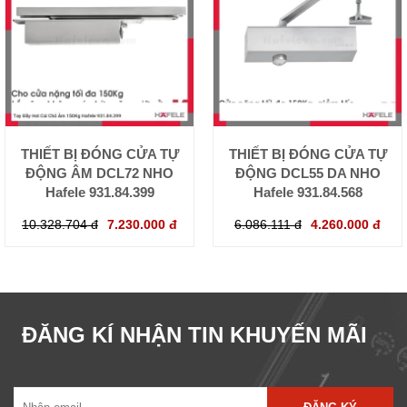
THIẾT BỊ ĐÓNG CỬA TỰ
THIẾT BỊ ĐÓNG CỬA TỰ
ĐỘNG ÂM DCL72 NHO
ĐỘNG DCL55 DA NHO
Hafele 931.84.399
Hafele 931.84.568
10.328.704 đ
7.230.000 đ
6.086.111 đ
4.260.000 đ
ĐĂNG KÍ NHẬN TIN KHUYẾN MÃI