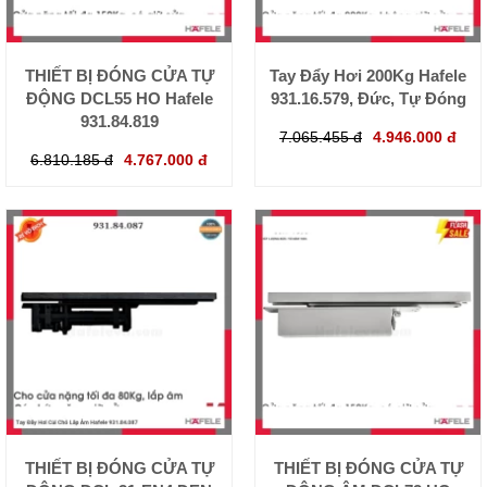
THIẾT BỊ ĐÓNG CỬA TỰ
Tay Đẩy Hơi 200Kg Hafele
ĐỘNG DCL55 HO Hafele
931.16.579, Đức, Tự Đóng
931.84.819
7.065.455 đ
4.946.000 đ
6.810.185 đ
4.767.000 đ
THIẾT BỊ ĐÓNG CỬA TỰ
THIẾT BỊ ĐÓNG CỬA TỰ