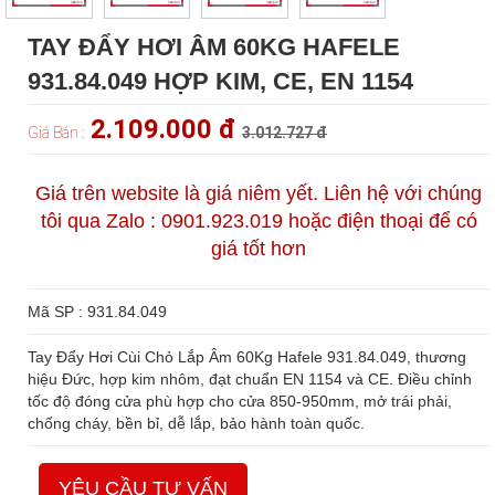
TAY ĐẨY HƠI ÂM 60KG HAFELE
931.84.049 HỢP KIM, CE, EN 1154
2.109.000 đ
Giá Bán :
3.012.727 đ
Giá trên website là giá niêm yết. Liên hệ với chúng
tôi qua Zalo : 0901.923.019 hoặc điện thoại để có
giá tốt hơn
Mã SP : 931.84.049
Tay Đẩy Hơi Cùi Chỏ Lắp Âm 60Kg Hafele 931.84.049, thương
hiệu Đức, hợp kim nhôm, đạt chuẩn EN 1154 và CE. Điều chỉnh
tốc độ đóng cửa phù hợp cho cửa 850-950mm, mở trái phải,
chống cháy, bền bỉ, dễ lắp, bảo hành toàn quốc.
YÊU CẦU TƯ VẤN