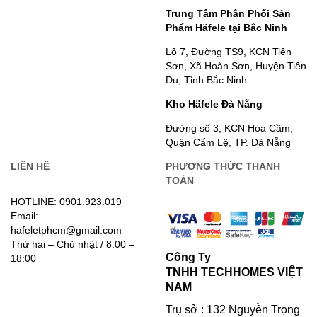
Trung Tâm Phân Phối Sản
Phẩm Häfele tại Bắc Ninh
Lô 7, Đường TS9, KCN Tiên
Sơn, Xã Hoàn Sơn, Huyện Tiên
Du, Tỉnh Bắc Ninh
Kho Häfele Đà Nẵng
Đường số 3, KCN Hòa Cầm,
Quận Cẩm Lệ, TP. Đà Nẵng
LIÊN HỆ
PHƯƠNG THỨC THANH
TOÁN
HOTLINE: 0901.923.019
Email:
hafeletphcm@gmail.com
Thứ hai – Chủ nhật / 8:00 –
Công Ty
18:00
TNHH TECHHOMES VIỆT
NAM
Trụ sở : 132 Nguyễn Trọng