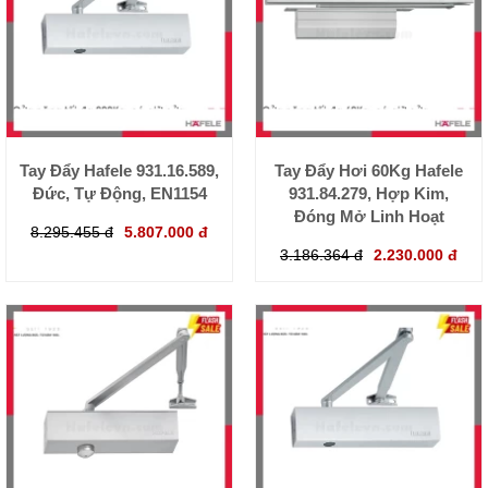
Tay Đẩy Hafele 931.16.589,
Tay Đẩy Hơi 60Kg Hafele
Đức, Tự Động, EN1154
931.84.279, Hợp Kim,
Đóng Mở Linh Hoạt
8.295.455 đ
5.807.000 đ
3.186.364 đ
2.230.000 đ