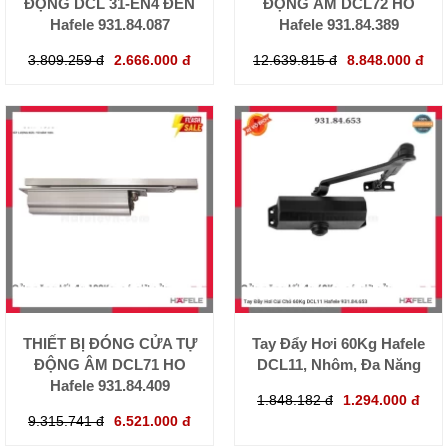
ĐỘNG DCL 31-EN4 ĐEN
ĐỘNG ÂM DCL72 HO
Hafele 931.84.087
Hafele 931.84.389
3.809.259 đ
2.666.000 đ
12.639.815 đ
8.848.000 đ
THIẾT BỊ ĐÓNG CỬA TỰ
Tay Đẩy Hơi 60Kg Hafele
ĐỘNG ÂM DCL71 HO
DCL11, Nhôm, Đa Năng
Hafele 931.84.409
1.848.182 đ
1.294.000 đ
9.315.741 đ
6.521.000 đ