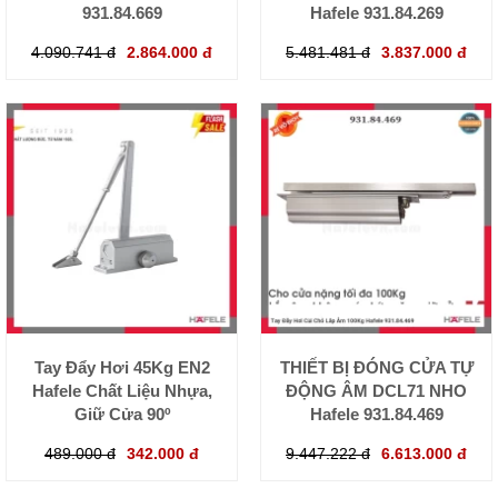
931.84.669
Hafele 931.84.269
4.090.741 đ
2.864.000 đ
5.481.481 đ
3.837.000 đ
Tay Đẩy Hơi 45Kg EN2
THIẾT BỊ ĐÓNG CỬA TỰ
Hafele Chất Liệu Nhựa,
ĐỘNG ÂM DCL71 NHO
Giữ Cửa 90º
Hafele 931.84.469
489.000 đ
342.000 đ
9.447.222 đ
6.613.000 đ