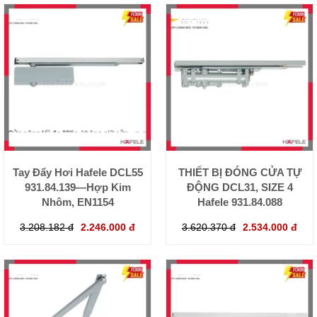
Tay Đẩy Hơi Hafele DCL55
THIẾT BỊ ĐÓNG CỬA TỰ
931.84.139—Hợp Kim
ĐỘNG DCL31, SIZE 4
Nhôm, EN1154
Hafele 931.84.088
3.208.182 đ
2.246.000 đ
3.620.370 đ
2.534.000 đ