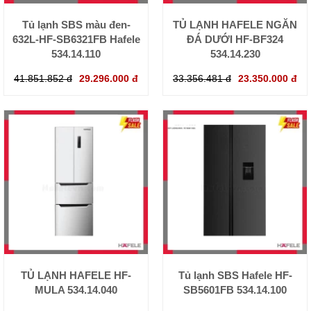
Tủ lạnh SBS màu đen-
TỦ LẠNH HAFELE NGĂN
632L-HF-SB6321FB Hafele
ĐÁ DƯỚI HF-BF324
534.14.110
534.14.230
41.851.852 đ
29.296.000 đ
33.356.481 đ
23.350.000 đ
TỦ LẠNH HAFELE HF-
Tủ lạnh SBS Hafele HF-
MULA 534.14.040
SB5601FB 534.14.100