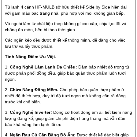
Tủ lạnh 4 cánh HF-MULB sở hữu thiết kế Side by Side hiện đại
với gam màu bạc trang nhã, phù hợp với mọi không gian bếp.
Vỏ ngoài làm từ chất liệu thép không gỉ cao cấp, chịu lực tốt và
chống ăn mòn, bền bỉ theo thời gian.
Các ngăn kéo đều được thiết kế thông minh, dễ dàng cho việc
lưu trữ và lấy thực phẩm.
Tính Năng Điểm Ưu Việt:
1:
Công Nghệ Làm Lạnh Đa Chiều:
Đảm bảo nhiệt độ trong tủ
được phân phối đồng đều, giúp bảo quản thực phẩm luôn tươi
ngon.
2:
Chức Năng Đông Mềm:
Cho phép bảo quản thực phẩm ở
nhiệt độ thích hợp, duy trì độ tươi ngon mà không cần rã đông
trước khi chế biến.
3:
Công Nghệ Inverter:
Động cơ hoạt động êm ái, tiết kiệm năng
lượng đáng kể, giúp giảm chi phí điện hàng tháng mà vẫn đảm
bảo khả năng làm lạnh tối ưu.
4:
Ngăn Rau Củ Cân Bằng Độ Ẩm:
Được thiết kế đặc biệt giúp