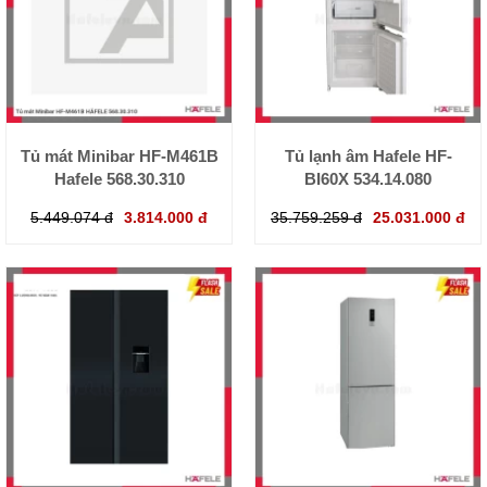
Tủ mát Minibar HF-M461B
Tủ lạnh âm Hafele HF-
Hafele 568.30.310
BI60X 534.14.080
5.449.074 đ
3.814.000 đ
35.759.259 đ
25.031.000 đ