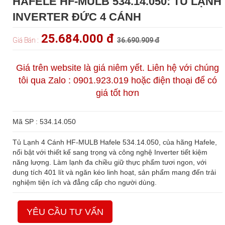
HAFELE HF-MULB 534.14.050: TỦ LẠNH
INVERTER ĐỨC 4 CÁNH
25.684.000 đ
Giá Bán :
36.690.909 đ
Giá trên website là giá niêm yết. Liên hệ với chúng
tôi qua Zalo : 0901.923.019 hoặc điện thoại để có
giá tốt hơn
Mã SP : 534.14.050
Tủ Lạnh 4 Cánh HF-MULB Hafele 534.14.050, của hãng Hafele,
nổi bật với thiết kế sang trọng và công nghệ Inverter tiết kiệm
năng lượng. Làm lạnh đa chiều giữ thực phẩm tươi ngon, với
dung tích 401 lít và ngăn kéo linh hoạt, sản phẩm mang đến trải
nghiệm tiện ích và đẳng cấp cho người dùng.
YÊU CẦU TƯ VẤN