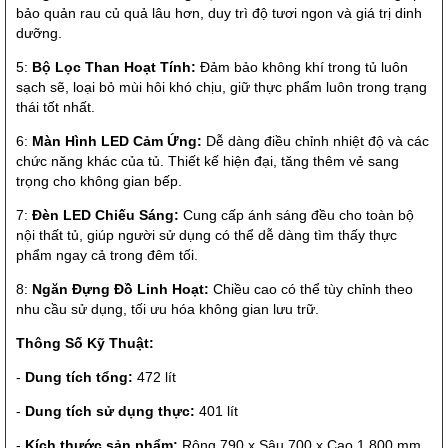
bảo quản rau củ quả lâu hơn, duy trì độ tươi ngon và giá trị dinh
dưỡng.
5:
Bộ Lọc Than Hoạt Tính:
Đảm bảo không khí trong tủ luôn
sạch sẽ, loại bỏ mùi hôi khó chịu, giữ thực phẩm luôn trong trạng
thái tốt nhất.
6:
Màn Hình LED Cảm Ứng:
Dễ dàng điều chỉnh nhiệt độ và các
chức năng khác của tủ. Thiết kế hiện đại, tăng thêm vẻ sang
trọng cho không gian bếp.
7:
Đèn LED Chiếu Sáng:
Cung cấp ánh sáng đều cho toàn bộ
nội thất tủ, giúp người sử dụng có thể dễ dàng tìm thấy thực
phẩm ngay cả trong đêm tối.
8:
Ngăn Đựng Đồ Linh Hoạt:
Chiều cao có thể tùy chỉnh theo
nhu cầu sử dụng, tối ưu hóa không gian lưu trữ.
Thông Số Kỹ Thuật:
-
Dung tích tổng:
472 lít
-
Dung tích sử dụng thực:
401 lít
-
Kích thước sản phẩm:
Rộng 790 x Sâu 700 x Cao 1.800 mm