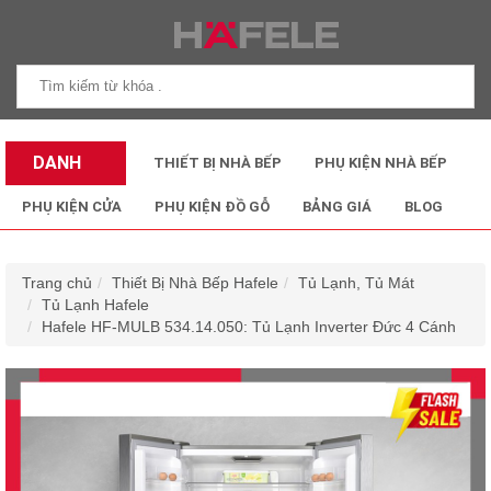
DANH
THIẾT BỊ NHÀ BẾP
PHỤ KIỆN NHÀ BẾP
MỤC SẢN
PHỤ KIỆN CỬA
PHỤ KIỆN ĐỒ GỖ
BẢNG GIÁ
BLOG
PHẨM
Trang chủ
Thiết Bị Nhà Bếp Hafele
Tủ Lạnh, Tủ Mát
Tủ Lạnh Hafele
Hafele HF-MULB 534.14.050: Tủ Lạnh Inverter Đức 4 Cánh