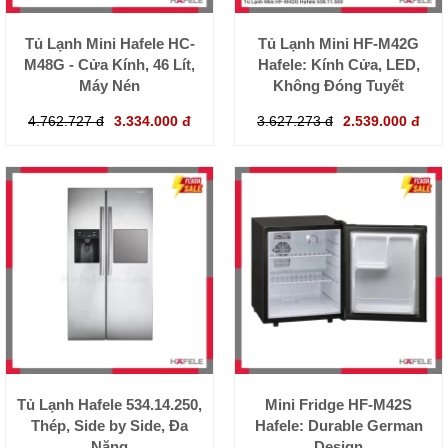
Tủ Lạnh Mini Hafele HC-
Tủ Lạnh Mini HF-M42G
M48G - Cửa Kính, 46 Lít,
Hafele: Kính Cửa, LED,
Máy Nén
Không Đóng Tuyết
4.762.727 đ
3.334.000 đ
3.627.273 đ
2.539.000 đ
Tủ Lạnh Hafele 534.14.250,
Mini Fridge HF-M42S
Thép, Side by Side, Đa
Hafele: Durable German
Năng
Design