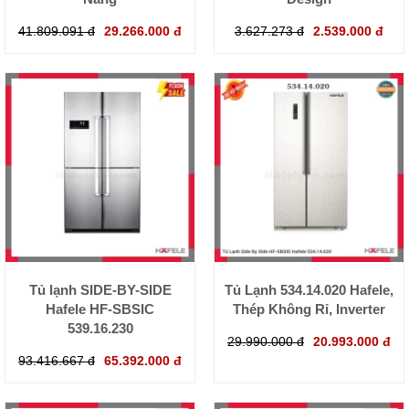
41.809.091 đ
29.266.000 đ
3.627.273 đ
2.539.000 đ
Tủ lạnh SIDE-BY-SIDE
Tủ Lạnh 534.14.020 Hafele,
Hafele HF-SBSIC
Thép Không Rỉ, Inverter
539.16.230
29.990.000 đ
20.993.000 đ
93.416.667 đ
65.392.000 đ