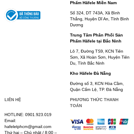
Phẩm Häfele Miền Nam
Số 324, DT 743A, Xã Bình
Thắng, Huyện Dĩ An, Tỉnh Bình
Dương
Trung Tâm Phân Phối Sản
Phẩm Häfele tại Bắc Ninh
Lô 7, Đường TS9, KCN Tiên
Sơn, Xã Hoàn Sơn, Huyện Tiên
Du, Tỉnh Bắc Ninh
Kho Häfele Đà Nẵng
Đường số 3, KCN Hòa Cầm,
Quận Cẩm Lệ, TP. Đà Nẵng
LIÊN HỆ
PHƯƠNG THỨC THANH
TOÁN
HOTLINE: 0901.923.019
Email:
hafeletphcm@gmail.com
Thứ hai – Chủ nhật / 8:00 –