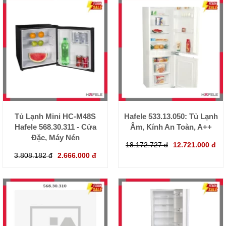
Tủ Lạnh Mini HC-M48S
Hafele 533.13.050: Tủ Lạnh
Hafele 568.30.311 - Cửa
Âm, Kính An Toàn, A++
Đặc, Máy Nén
18.172.727 đ
12.721.000 đ
3.808.182 đ
2.666.000 đ