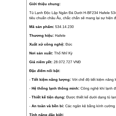
Giới thiệu chung:
Tủ Lạnh Độc Lập Ngăn Đá Dưới H-BF234 Hafele 534.
tiêu chuẩn châu Âu, chắc chắn sẽ mang lại sự hiện đ
Mã sản phẩm:
534.14.230
Thương hiệu:
Hafele
Xuất xứ công nghệ:
Đức
Nơi sản xuất:
Thổ Nhĩ Kỳ
Giá niêm yết:
28.072.727 VNĐ
Đặc điểm nổi bật:
-
Tiết kiệm năng lượng:
Với chế độ tiết kiệm năng l
-
Hệ thống lạnh thông minh:
Công nghệ khí lạnh đa
-
Thiết kế tiện dụng:
Được thiết kế dưới dạng tủ lạn
-
An toàn và bền bỉ:
Các ngăn kệ bằng kính cường l
Tính năng đặc biệt: