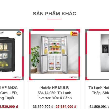
SẢN PHẨM KHÁC
ni HF-M42G
Hafele HF-MULB
Tủ Lạnh Haf
 Cửa, LED,
534.14.050: Tủ Lạnh
Thép, Sid
g Tuyết
Inverter Đức 4 Cánh
N
2.539.000 đ
36.690.909 đ
25.684.000 đ
41.809.091 