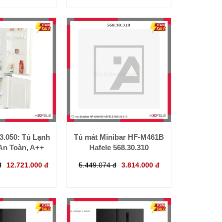
13.050: Tủ Lạnh
Tủ mát Minibar HF-M461B
An Toàn, A++
Hafele 568.30.310
đ
12.721.000 đ
5.449.074 đ
3.814.000 đ