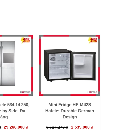
ele 534.14.250,
Mini Fridge HF-M42S
e by Side, Đa
Hafele: Durable German
ăng
Design
đ
29.266.000 đ
3.627.273 đ
2.539.000 đ