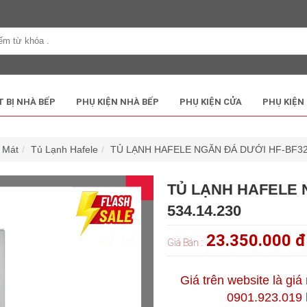
T BỊ NHÀ BẾP
PHỤ KIỆN NHÀ BẾP
PHỤ KIỆN CỬA
PHỤ KIỆN
ủ Mát
Tủ Lạnh Hafele
TỦ LẠNH HAFELE NGĂN ĐÁ DƯỚI HF-BF324
TỦ LẠNH HAFELE 
534.14.230
23.350.000 
Giá Bán :
Giá trên website là giá
0901.923.019 h