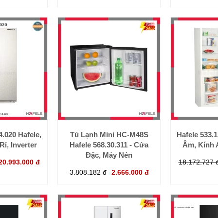
4.020 Hafele,
Tủ Lạnh Mini HC-M48S
Hafele 533.
ỉ, Inverter
Hafele 568.30.311 - Cửa
Âm, Kính 
Đặc, Máy Nén
20.993.000 đ
18.172.727 
3.808.182 đ
2.666.000 đ