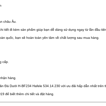
m
àn châu Âu.
hi tiết đi kèm sản phẩm giúp bạn dễ dàng sử dụng ngay từ lần đầu tiê
oàn quốc, bạn sẽ hoàn toàn yên tâm về chất lượng sau mua hàng.
g cấp.
 nhận hàng.
n Đá Dưới H-BF234 Hafele 534.14.230 với ưu đãi hấp dẫn nhất trên th
19 để biết thêm chi tiết và đặt hàng.