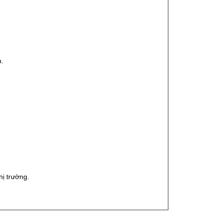
n.
ị trường.