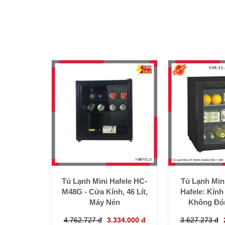
Tủ Lạnh Mini Hafele HC-
Tủ Lạnh Mi
M48G - Cửa Kính, 46 Lít,
Hafele: Kính
Máy Nén
Không Đón
4.762.727 đ
3.334.000 đ
3.627.273 đ