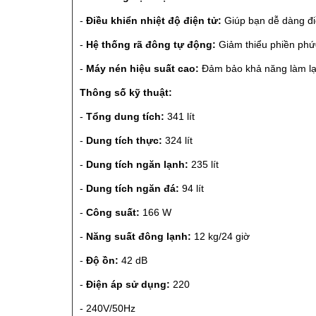
-
Điều khiển nhiệt độ điện tử:
Giúp bạn dễ dàng đi
-
Hệ thống rã đông tự động:
Giảm thiểu phiền phức
-
Máy nén hiệu suất cao:
Đảm bảo khả năng làm lạ
Thông số kỹ thuật:
-
Tổng dung tích:
341 lít
-
Dung tích thực:
324 lít
-
Dung tích ngăn lạnh:
235 lít
-
Dung tích ngăn đá:
94 lít
-
Công suất:
166 W
-
Năng suất đông lạnh:
12 kg/24 giờ
-
Độ ồn:
42 dB
-
Điện áp sử dụng:
220
- 240V/50Hz