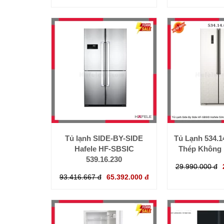
Tủ lạnh SIDE-BY-SIDE
Tủ Lạnh 534.1
Hafele HF-SBSIC
Thép Không R
539.16.230
29.990.000 đ
93.416.667 đ
65.392.000 đ