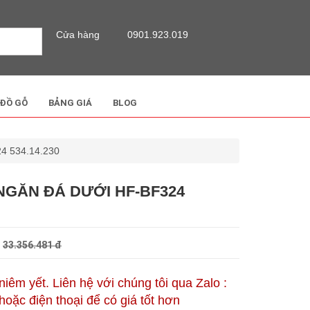
Cửa hàng
0901.923.019
 ĐỒ GỖ
BẢNG GIÁ
BLOG
 534.14.230
NGĂN ĐÁ DƯỚI HF-BF324
đ
33.356.481 đ
 niêm yết. Liên hệ với chúng tôi qua Zalo :
oặc điện thoại để có giá tốt hơn