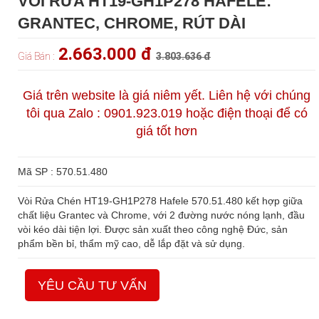
VÒI RỬA HT19-GH1P278 HAFELE:
GRANTEC, CHROME, RÚT DÀI
2.663.000 đ
Giá Bán :
3.803.636 đ
Giá trên website là giá niêm yết. Liên hệ với chúng
tôi qua Zalo : 0901.923.019 hoặc điện thoại để có
giá tốt hơn
Mã SP : 570.51.480
Vòi Rửa Chén HT19-GH1P278 Hafele 570.51.480 kết hợp giữa
chất liệu Grantec và Chrome, với 2 đường nước nóng lạnh, đầu
vòi kéo dài tiện lợi. Được sản xuất theo công nghệ Đức, sản
phẩm bền bỉ, thẩm mỹ cao, dễ lắp đặt và sử dụng.
YÊU CẦU TƯ VẤN