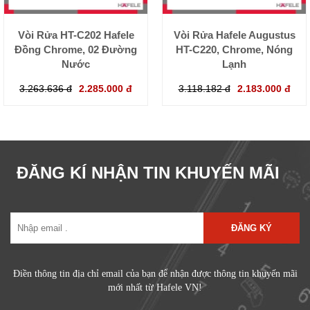
Vòi Rửa HT-C202 Hafele
Vòi Rửa Hafele Augustus
Đồng Chrome, 02 Đường
HT-C220, Chrome, Nóng
Nước
Lạnh
3.263.636 đ
2.285.000 đ
3.118.182 đ
2.183.000 đ
ĐĂNG KÍ NHẬN TIN KHUYẾN MÃI
ĐĂNG KÝ
Điền thông tin địa chỉ email của bạn để nhận được thông tin khuyến mãi
mới nhất từ Hafele VN!