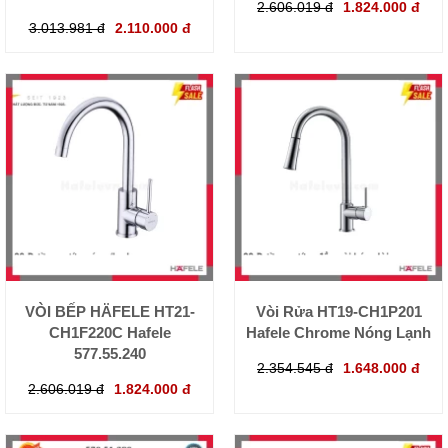
2.606.019 đ
1.824.000 đ
3.013.981 đ
2.110.000 đ
VÒI BẾP HÄFELE HT21-
Vòi Rửa HT19-CH1P201
CH1F220C Hafele
Hafele Chrome Nóng Lạnh
577.55.240
2.354.545 đ
1.648.000 đ
2.606.019 đ
1.824.000 đ