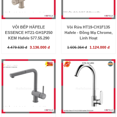
VÒI BẾP HÄFELE
Vòi Rửa HT19-CH1F135
ESSENCE HT21-GH1P250
Hafele - Đồng Mạ Chrome,
KEM Hafele 577.55.290
Linh Hoạt
4.479.630 đ
3.136.000 đ
1.606.364 đ
1.124.000 đ