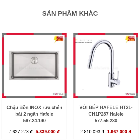
SẢN PHẨM KHÁC
Chậu Bồn INOX rửa chén
VÒI BẾP HÄFELE HT21-
bát 2 ngăn Hafele
CH1P287 Hafele
567.24.140
577.55.230
7.627.273 đ
5.339.000 đ
2.810.093 đ
1.967.000 đ