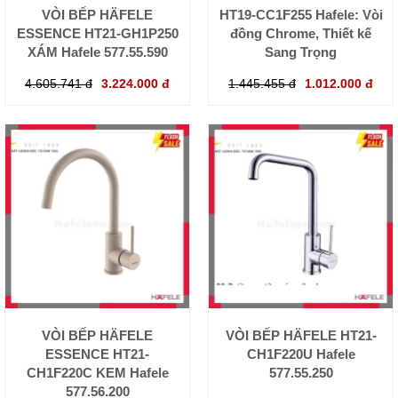
VÒI BẾP HÄFELE
HT19-CC1F255 Hafele: Vòi
ESSENCE HT21-GH1P250
đồng Chrome, Thiết kế
XÁM Hafele 577.55.590
Sang Trọng
4.605.741 đ
3.224.000 đ
1.445.455 đ
1.012.000 đ
VÒI BẾP HÄFELE
VÒI BẾP HÄFELE HT21-
ESSENCE HT21-
CH1F220U Hafele
CH1F220C KEM Hafele
577.55.250
577.56.200