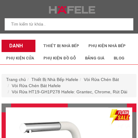
DANH
THIẾT BỊ NHÀ BẾP
PHỤ KIỆN NHÀ BẾP
MỤC SẢN
PHỤ KIỆN CỬA
PHỤ KIỆN ĐỒ GỖ
BẢNG GIÁ
BLOG
PHẨM
Trang chủ
Thiết Bị Nhà Bếp Hafele
Vòi Rửa Chén Bát
Vòi Rửa Chén Bát Hafele
Vòi Rửa HT19-GH1P278 Hafele: Grantec, Chrome, Rút Dài