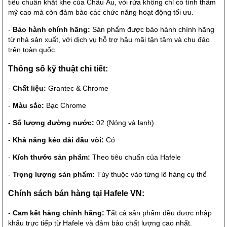
tiêu chuẩn khắt khe của Châu Âu, vòi rửa không chỉ có tính thẩm
mỹ cao mà còn đảm bảo các chức năng hoạt động tối ưu.
-
Bảo hành chính hãng:
Sản phẩm được bảo hành chính hãng
từ nhà sản xuất, với dịch vụ hỗ trợ hậu mãi tận tâm và chu đáo
trên toàn quốc.
Thông số kỹ thuật chi tiết:
-
Chất liệu:
Grantec & Chrome
-
Màu sắc:
Bạc Chrome
-
Số lượng đường nước:
02 (Nóng và lạnh)
-
Khả năng kéo dài đầu vòi:
Có
-
Kích thước sản phẩm:
Theo tiêu chuẩn của Hafele
-
Trọng lượng sản phẩm:
Tùy thuộc vào từng lô hàng cụ thể
Chính sách bán hàng tại Hafele VN:
-
Cam kết hàng chính hãng:
Tất cả sản phẩm đều được nhập
khẩu trực tiếp từ Hafele và đảm bảo chất lượng cao nhất.