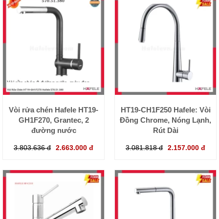
Vòi rửa chén Hafele HT19-
HT19-CH1F250 Hafele: Vòi
GH1F270, Grantec, 2
Đồng Chrome, Nóng Lạnh,
đường nước
Rút Dài
3.803.636 đ
2.663.000 đ
3.081.818 đ
2.157.000 đ