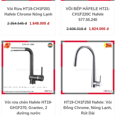
Vòi Rửa HT19-CH1P201
VÒI BẾP HÄFELE HT21-
Hafele Chrome Nóng Lạnh
CH1F220C Hafele
577.55.240
2.354.545 đ
1.648.000 đ
2.606.019 đ
1.824.000 đ
Vòi rửa chén Hafele HT19-
HT19-CH1F250 Hafele: Vòi
GH1F270, Grantec, 2
Đồng Chrome, Nóng Lạnh,
đường nước
Rút Dài