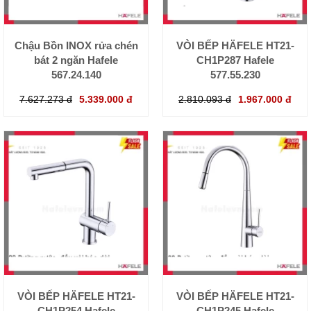
Chậu Bồn INOX rửa chén
VÒI BẾP HÄFELE HT21-
bát 2 ngăn Hafele
CH1P287 Hafele
567.24.140
577.55.230
7.627.273 đ
5.339.000 đ
2.810.093 đ
1.967.000 đ
VÒI BẾP HÄFELE HT21-
VÒI BẾP HÄFELE HT21-
CH1P254 Hafele
CH1P245 Hafele