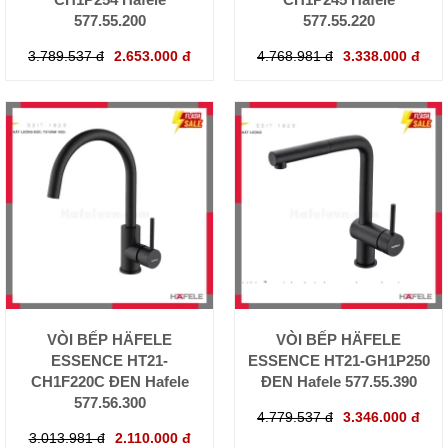
577.55.200
577.55.220
3.789.537 đ
2.653.000 đ
4.768.981 đ
3.338.000 đ
VÒI BẾP HÄFELE
VÒI BẾP HÄFELE
ESSENCE HT21-
ESSENCE HT21-GH1P250
CH1F220C ĐEN Hafele
ĐEN Hafele 577.55.390
577.56.300
4.779.537 đ
3.346.000 đ
3.013.981 đ
2.110.000 đ