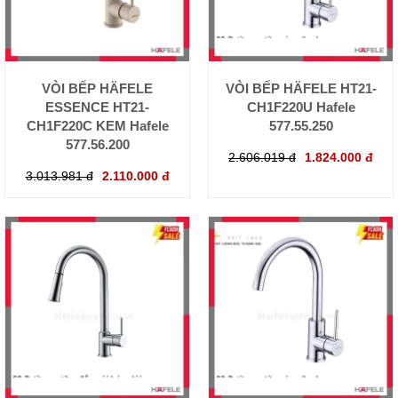
VÒI BẾP HÄFELE
VÒI BẾP HÄFELE HT21-
ESSENCE HT21-
CH1F220U Hafele
CH1F220C KEM Hafele
577.55.250
577.56.200
2.606.019 đ
1.824.000 đ
3.013.981 đ
2.110.000 đ