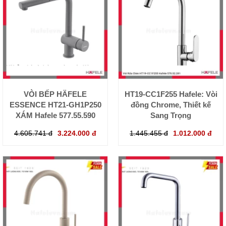
VÒI BẾP HÄFELE
HT19-CC1F255 Hafele: Vòi
ESSENCE HT21-GH1P250
đồng Chrome, Thiết kế
XÁM Hafele 577.55.590
Sang Trọng
4.605.741 đ
3.224.000 đ
1.445.455 đ
1.012.000 đ