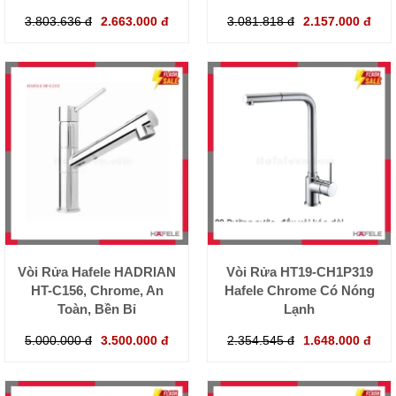
3.803.636 đ
2.663.000 đ
3.081.818 đ
2.157.000 đ
Vòi Rửa Hafele HADRIAN
Vòi Rửa HT19-CH1P319
HT-C156, Chrome, An
Hafele Chrome Có Nóng
Toàn, Bền Bỉ
Lạnh
5.000.000 đ
3.500.000 đ
2.354.545 đ
1.648.000 đ