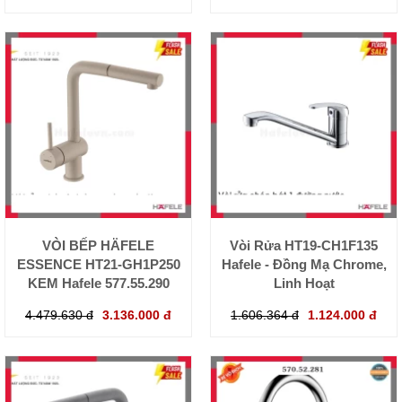
VÒI BẾP HÄFELE
Vòi Rửa HT19-CH1F135
ESSENCE HT21-GH1P250
Hafele - Đồng Mạ Chrome,
KEM Hafele 577.55.290
Linh Hoạt
4.479.630 đ
3.136.000 đ
1.606.364 đ
1.124.000 đ