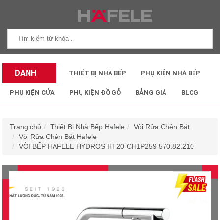
DANH
THIẾT BỊ NHÀ BẾP
PHỤ KIỆN NHÀ BẾP
MỤC SẢN
PHỤ KIỆN CỬA
PHỤ KIỆN ĐỒ GỖ
BẢNG GIÁ
BLOG
PHẨM
Trang chủ
Thiết Bị Nhà Bếp Hafele
Vòi Rửa Chén Bát
Vòi Rửa Chén Bát Hafele
VÒI BẾP HAFELE HYDROS HT20-CH1P259 570.82.210