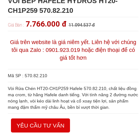
VÒI BẾP HAFELE HYDROS HT20-
CH1P259 570.82.210
7.766.000 đ
Giá Bán :
11.094.537 đ
Giá trên website là giá niêm yết. Liên hệ với chúng
tôi qua Zalo : 0901.923.019 hoặc điện thoại để có
giá tốt hơn
Mã SP : 570.82.210
Vòi Rửa Chén HT20-CH1P259 Hafele 570.82.210, chất liệu đồng
mạ crom, từ hãng Hafele danh tiếng. Với tính năng 2 đường nước
nóng lạnh, vòi kéo dài linh hoạt và cổ xoay tiện lợi, sản phẩm
mang đậm thẩm mỹ châu Âu, bền bỉ vượt thời gian.
YÊU CẦU TƯ VẤN