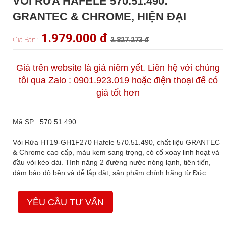
VÒI RỬA HAFELE 570.51.490:
GRANTEC & CHROME, HIỆN ĐẠI
1.979.000 đ
Giá Bán :
2.827.273 đ
Giá trên website là giá niêm yết. Liên hệ với chúng
tôi qua Zalo : 0901.923.019 hoặc điện thoại để có
giá tốt hơn
Mã SP : 570.51.490
Vòi Rửa HT19-GH1F270 Hafele 570.51.490, chất liệu GRANTEC
& Chrome cao cấp, màu kem sang trọng, có cổ xoay linh hoạt và
đầu vòi kéo dài. Tính năng 2 đường nước nóng lạnh, tiên tiến,
đảm bảo độ bền và dễ lắp đặt, sản phẩm chính hãng từ Đức.
YÊU CẦU TƯ VẤN