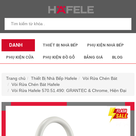
DANH
THIẾT BỊ NHÀ BẾP
PHỤ KIỆN NHÀ BẾP
MỤC SẢN
PHỤ KIỆN CỬA
PHỤ KIỆN ĐỒ GỖ
BẢNG GIÁ
BLOG
PHẨM
Trang chủ
Thiết Bị Nhà Bếp Hafele
Vòi Rửa Chén Bát
Vòi Rửa Chén Bát Hafele
Vòi Rửa Hafele 570.51.490: GRANTEC & Chrome, Hiện Đại