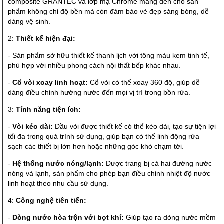
composite GRANTEC và lớp mạ Chrome mang đến cho sản
phẩm không chỉ độ bền mà còn đảm bảo vẻ đẹp sáng bóng, dễ
dàng vệ sinh.
2:
Thiết kế hiện đại:
- Sản phẩm sở hữu thiết kế thanh lịch với tông màu kem tinh tế,
phù hợp với nhiều phong cách nội thất bếp khác nhau.
-
Cổ vòi xoay linh hoạt:
Cổ vòi có thể xoay 360 độ, giúp dễ
dàng điều chỉnh hướng nước đến mọi vị trí trong bồn rửa.
3:
Tính năng tiện ích:
-
Vòi kéo dài:
Đầu vòi được thiết kế có thể kéo dài, tạo sự tiện lợi
tối đa trong quá trình sử dụng, giúp bạn có thể linh động rửa
sạch các thiết bị lớn hơn hoặc những góc khó chạm tới.
-
Hệ thống nước nóng/lạnh:
Được trang bị cả hai đường nước
nóng và lạnh, sản phẩm cho phép bạn điều chỉnh nhiệt độ nước
linh hoạt theo nhu cầu sử dụng.
4:
Công nghệ tiên tiến:
-
Dòng nước hòa trộn với bọt khí:
Giúp tạo ra dòng nước mềm