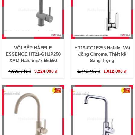
VÒI BẾP HÄFELE
HT19-CC1F255 Hafele: Vòi
ESSENCE HT21-GH1P250
đồng Chrome, Thiết kế
XÁM Hafele 577.55.590
Sang Trọng
4.605.741 đ
3.224.000 đ
1.445.455 đ
1.012.000 đ