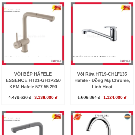
VÒI BẾP HÄFELE
Vòi Rửa HT19-CH1F135
ESSENCE HT21-GH1P250
Hafele - Đồng Mạ Chrome,
KEM Hafele 577.55.290
Linh Hoạt
4.479.630 đ
3.136.000 đ
1.606.364 đ
1.124.000 đ