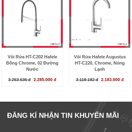
Vòi Rửa HT-C202 Hafele
Vòi Rửa Hafele Augustus
Đồng Chrome, 02 Đường
HT-C220, Chrome, Nóng
Nước
Lạnh
3.263.636 đ
2.285.000 đ
3.118.182 đ
2.183.000 đ
ĐĂNG KÍ NHẬN TIN KHUYẾN MÃI