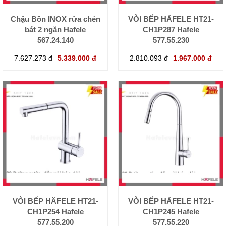
Chậu Bồn INOX rửa chén
VÒI BẾP HÄFELE HT21-
bát 2 ngăn Hafele
CH1P287 Hafele
567.24.140
577.55.230
7.627.273 đ
5.339.000 đ
2.810.093 đ
1.967.000 đ
VÒI BẾP HÄFELE HT21-
VÒI BẾP HÄFELE HT21-
CH1P254 Hafele
CH1P245 Hafele
577.55.200
577.55.220