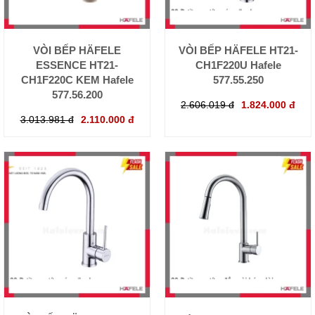
VÒI BẾP HÄFELE
VÒI BẾP HÄFELE HT21-
ESSENCE HT21-
CH1F220U Hafele
CH1F220C KEM Hafele
577.55.250
577.56.200
2.606.019 đ
1.824.000 đ
3.013.981 đ
2.110.000 đ