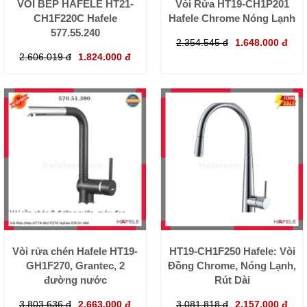
VÒI BẾP HÄFELE HT21-
Vòi Rửa HT19-CH1P201
CH1F220C Hafele
Hafele Chrome Nóng Lạnh
577.55.240
2.354.545 đ
1.648.000 đ
2.606.019 đ
1.824.000 đ
Vòi rửa chén Hafele HT19-
HT19-CH1F250 Hafele: Vòi
GH1F270, Grantec, 2
Đồng Chrome, Nóng Lạnh,
đường nước
Rút Dài
3.803.636 đ
2.663.000 đ
3.081.818 đ
2.157.000 đ