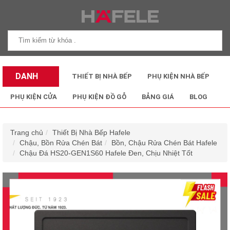
DANH
THIẾT BỊ NHÀ BẾP
PHỤ KIỆN NHÀ BẾP
MỤC SẢN
PHỤ KIỆN CỬA
PHỤ KIỆN ĐỒ GỖ
BẢNG GIÁ
BLOG
PHẨM
Trang chủ
Thiết Bị Nhà Bếp Hafele
Chậu, Bồn Rửa Chén Bát
Bồn, Chậu Rửa Chén Bát Hafele
Chậu Đá HS20-GEN1S60 Hafele Đen, Chịu Nhiệt Tốt