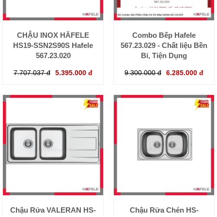
CHẬU INOX HÄFELE
Combo Bếp Hafele
HS19-SSN2S90S Hafele
567.23.029 - Chất liệu Bền
567.23.020
Bỉ, Tiện Dụng
7.707.037 đ
5.395.000 đ
9.300.000 đ
6.285.000 đ
Chậu Rửa VALERAN HS-
Chậu Rửa Chén HS-