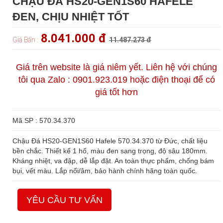
CHẬU ĐÁ HS20-GEN1S60 HAFELE
ĐEN, CHỊU NHIỆT TỐT
8.041.000 đ
Giá Bán :
11.487.273 đ
Giá trên website là giá niêm yết. Liên hệ với chúng
tôi qua Zalo : 0901.923.019 hoặc điện thoại để có
giá tốt hơn
Mã SP : 570.34.370
Chậu Đá HS20-GEN1S60 Hafele 570.34.370 từ Đức, chất liệu
bền chắc. Thiết kế 1 hố, màu đen sang trọng, độ sâu 180mm.
Kháng nhiệt, va đập, dễ lắp đặt. An toàn thực phẩm, chống bám
bụi, vết màu. Lắp nổi/âm, bảo hành chính hãng toàn quốc.
YÊU CẦU TƯ VẤN