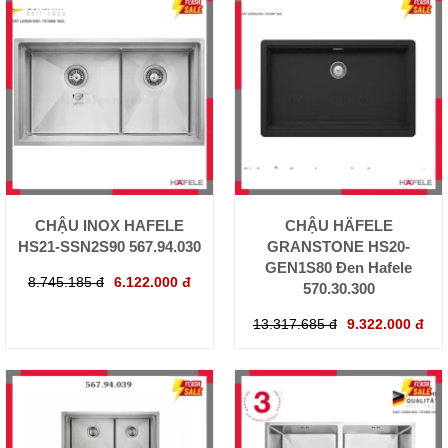
CHẬU INOX HAFELE
CHẬU HÄFELE
HS21-SSN2S90 567.94.030
GRANSTONE HS20-
GEN1S80 Đen Hafele
8.745.185 đ
6.122.000 đ
570.30.300
13.317.685 đ
9.322.000 đ