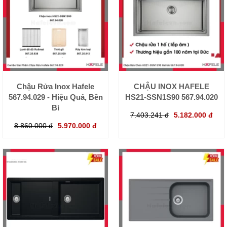
Chậu Rửa Inox Hafele
CHẬU INOX HAFELE
567.94.029 - Hiệu Quả, Bền
HS21-SSN1S90 567.94.020
Bỉ
7.403.241 đ
5.182.000 đ
8.860.000 đ
5.970.000 đ