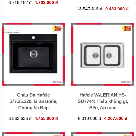
6.718.182 đ
4.703.000 đ
13.547.315 đ
9.483.000 đ
Chậu Đá Hafele
Hafele VALERIAN HS-
577.25.320, Granstone,
SD7744: Thép không gỉ,
Chống Va Đập
Bền, An toàn
6.363.636 đ
4.455.000 đ
6.010.000 đ
4.207.000 đ