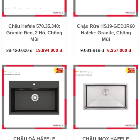
Chậu Hafele 570.35.340:
Chậu Rửa HS19-GED1R60
Granite Đen, 2 Hố, Chống
Hafele: Granite, Chống
Mùi
Mùi
28.420.000 đ
19.894.000 đ
9.081.818 đ
6.357.000 đ
CHẬU ĐÁ HÄFELE
CHẬU INOX HAFELE