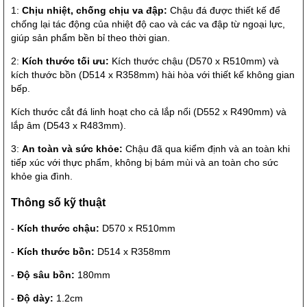
1:
Chịu nhiệt, chống chịu va đập:
Chậu đá được thiết kế để
chống lại tác động của nhiệt độ cao và các va đập từ ngoại lực,
giúp sản phẩm bền bỉ theo thời gian.
2:
Kích thước tối ưu:
Kích thước chậu (D570 x R510mm) và
kích thước bồn (D514 x R358mm) hài hòa với thiết kế không gian
bếp.
Kích thước cắt đá linh hoạt cho cả lắp nổi (D552 x R490mm) và
lắp âm (D543 x R483mm).
3:
An toàn và sức khỏe:
Chậu đã qua kiểm định và an toàn khi
tiếp xúc với thực phẩm, không bị bám mùi và an toàn cho sức
khỏe gia đình.
Thông số kỹ thuật
-
Kích thước chậu:
D570 x R510mm
-
Kích thước bồn:
D514 x R358mm
-
Độ sâu bồn:
180mm
-
Độ dày:
1.2cm