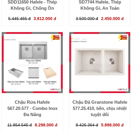
SDD11650 Hafele - Thép
SD7744 Hafele, Thép
Không Gỉ, Chống Ồn
Không Gỉ, An Toàn
5.445.455 đ
3.812.000 đ
3.500.000 đ
2.450.000 đ
Chậu Rửa Hafele
Chậu Đá Granstone Hafele
567.20.577 - Combo Inox
577.25.410, bền, chịu nhiệt
Đa Năng
tuyệt đối
11.854.545 đ
8.298.000 đ
8.426.364 đ
5.898.000 đ