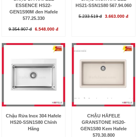
ESSENCE HS22-
HS21-SSN1S80 567.94.060
GEN1S90M đen Hafele
5.233.519 đ
3.663.000 đ
577.25.330
9.354.907 đ
6.548.000 đ
Chậu Rửa Inox 304 Hafele
CHẬU HÄFELE
HS20-SSN1S80 Chính
GRANSTONE HS20-
Hãng
GEN1S80 Kem Hafele
570.30.800