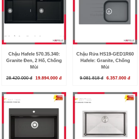
Chậu Hafele 570.35.340:
Chậu Rửa HS19-GED1R60
Granite Đen, 2 Hố, Chống
Hafele: Granite, Chống
Mùi
Mùi
28.420.000 đ
19.894.000 đ
9.081.818 đ
6.357.000 đ