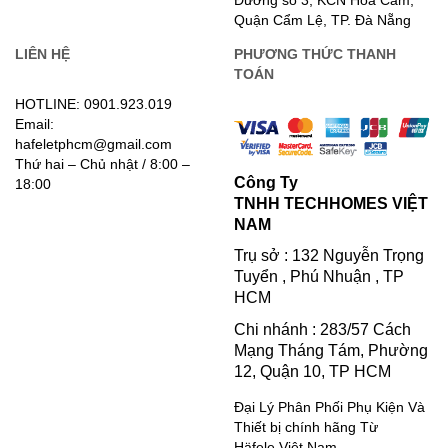
Quận Cẩm Lệ, TP. Đà Nẵng
LIÊN HỆ
PHƯƠNG THỨC THANH
TOÁN
HOTLINE: 0901.923.019
Email:
hafeletphcm@gmail.com
Thứ hai – Chủ nhật / 8:00 –
Công Ty
18:00
TNHH TECHHOMES VIỆT
NAM
Trụ sở : 132 Nguyễn Trọng
Tuyển , Phú Nhuận , TP
HCM
Chi nhánh : 283/57 Cách
Mạng Tháng Tám, Phường
12, Quận 10, TP HCM
Đại Lý Phân Phối Phụ Kiện Và
Thiết bị chính hãng Từ
Häfele Việt Nam