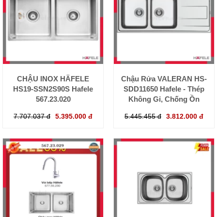
CHẬU INOX HÄFELE
Chậu Rửa VALERAN HS-
HS19-SSN2S90S Hafele
SDD11650 Hafele - Thép
567.23.020
Không Gỉ, Chống Ồn
7.707.037 đ
5.395.000 đ
5.445.455 đ
3.812.000 đ