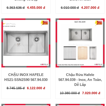
6.363.636 đ
4.455.000 đ
6.010.000 đ
4.207.000 đ
CHẬU INOX HAFELE
Chậu Rửa Hafele
HS21-SSN2S90 567.94.030
567.94.039 - Inox, An Toàn,
Dễ Lắp
8.745.185 đ
6.122.000 đ
10.380.000 đ
7.020.000 đ