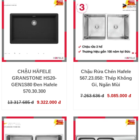
CHẬU HÄFELE
Chậu Rửa Chén Hafele
GRANSTONE HS20-
567.23.050: Thép Không
GEN1S80 Đen Hafele
Gỉ, Ngăn Mùi
570.30.300
7.263.636 đ
5.085.000 đ
13.317.685 đ
9.322.000 đ