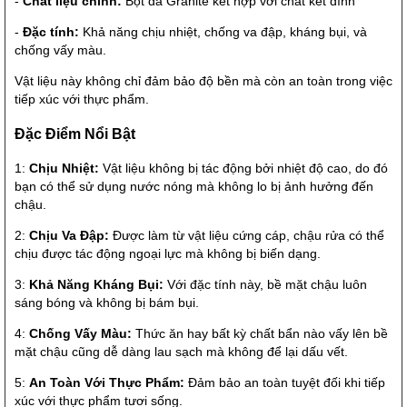
-
Chất liệu chính:
Bột đá Granite kết hợp với chất kết dính
-
Đặc tính:
Khả năng chịu nhiệt, chống va đập, kháng bụi, và
chống vấy màu.
Vật liệu này không chỉ đảm bảo độ bền mà còn an toàn trong việc
tiếp xúc với thực phẩm.
Đặc Điểm Nổi Bật
1:
Chịu Nhiệt:
Vật liệu không bị tác động bởi nhiệt độ cao, do đó
bạn có thể sử dụng nước nóng mà không lo bị ảnh hưởng đến
chậu.
2:
Chịu Va Đập:
Được làm từ vật liệu cứng cáp, chậu rửa có thể
chịu được tác động ngoại lực mà không bị biến dạng.
3:
Khả Năng Kháng Bụi:
Với đặc tính này, bề mặt chậu luôn
sáng bóng và không bị bám bụi.
4:
Chống Vấy Màu:
Thức ăn hay bất kỳ chất bẩn nào vấy lên bề
mặt chậu cũng dễ dàng lau sạch mà không để lại dấu vết.
5:
An Toàn Với Thực Phẩm:
Đảm bảo an toàn tuyệt đối khi tiếp
xúc với thực phẩm tươi sống.