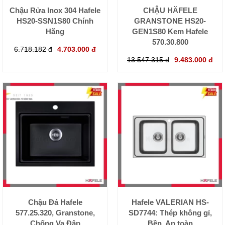
Chậu Rửa Inox 304 Hafele
CHẬU HÄFELE
HS20-SSN1S80 Chính
GRANSTONE HS20-
Hãng
GEN1S80 Kem Hafele
570.30.800
6.718.182 đ
4.703.000 đ
13.547.315 đ
9.483.000 đ
Chậu Đá Hafele
Hafele VALERIAN HS-
577.25.320, Granstone,
SD7744: Thép không gỉ,
Chống Va Đập
Bền, An toàn