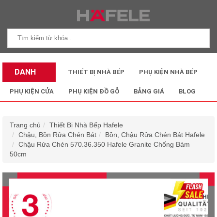
DANH
THIẾT BỊ NHÀ BẾP
PHỤ KIỆN NHÀ BẾP
MỤC SẢN
PHỤ KIỆN CỬA
PHỤ KIỆN ĐỒ GỖ
BẢNG GIÁ
BLOG
PHẨM
Trang chủ
Thiết Bị Nhà Bếp Hafele
Chậu, Bồn Rửa Chén Bát
Bồn, Chậu Rửa Chén Bát Hafele
Chậu Rửa Chén 570.36.350 Hafele Granite Chống Bám
50cm