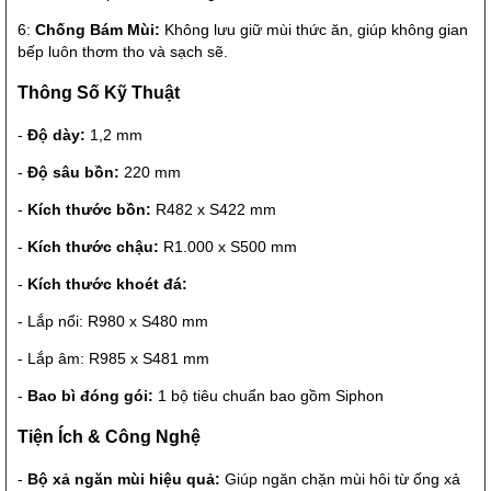
6:
Chống Bám Mùi:
Không lưu giữ mùi thức ăn, giúp không gian
bếp luôn thơm tho và sạch sẽ.
Thông Số Kỹ Thuật
-
Độ dày:
1,2 mm
-
Độ sâu bồn:
220 mm
-
Kích thước bồn:
R482 x S422 mm
-
Kích thước chậu:
R1.000 x S500 mm
-
Kích thước khoét đá:
- Lắp nổi: R980 x S480 mm
- Lắp âm: R985 x S481 mm
-
Bao bì đóng gói:
1 bộ tiêu chuẩn bao gồm Siphon
Tiện Ích & Công Nghệ
-
Bộ xả ngăn mùi hiệu quả:
Giúp ngăn chặn mùi hôi từ ống xả