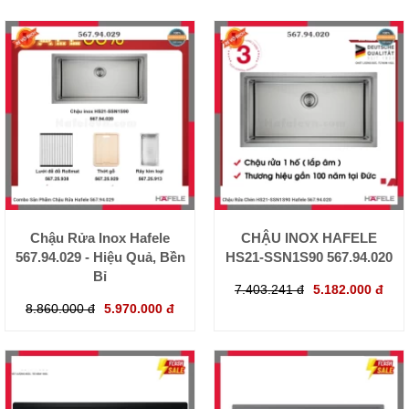
Chậu Rửa Inox Hafele
CHẬU INOX HAFELE
567.94.029 - Hiệu Quả, Bền
HS21-SSN1S90 567.94.020
Bỉ
7.403.241 đ
5.182.000 đ
8.860.000 đ
5.970.000 đ