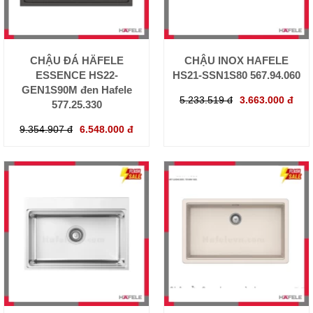
CHẬU ĐÁ HÄFELE
CHẬU INOX HAFELE
ESSENCE HS22-
HS21-SSN1S80 567.94.060
GEN1S90M đen Hafele
5.233.519 đ
3.663.000 đ
577.25.330
9.354.907 đ
6.548.000 đ