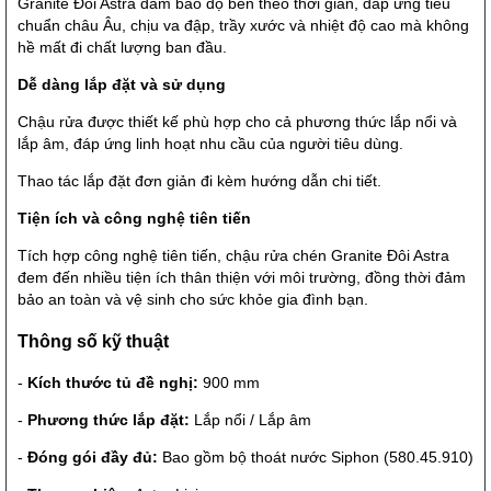
Granite Đôi Astra đảm bảo độ bền theo thời gian, đáp ứng tiêu
chuẩn châu Âu, chịu va đập, trầy xước và nhiệt độ cao mà không
hề mất đi chất lượng ban đầu.
Dễ dàng lắp đặt và sử dụng
Chậu rửa được thiết kế phù hợp cho cả phương thức lắp nổi và
lắp âm, đáp ứng linh hoạt nhu cầu của người tiêu dùng.
Thao tác lắp đặt đơn giản đi kèm hướng dẫn chi tiết.
Tiện ích và công nghệ tiên tiến
Tích hợp công nghệ tiên tiến, chậu rửa chén Granite Đôi Astra
đem đến nhiều tiện ích thân thiện với môi trường, đồng thời đảm
bảo an toàn và vệ sinh cho sức khỏe gia đình bạn.
Thông số kỹ thuật
-
Kích thước tủ đề nghị:
900 mm
-
Phương thức lắp đặt:
Lắp nổi / Lắp âm
-
Đóng gói đầy đủ:
Bao gồm bộ thoát nước Siphon (580.45.910)