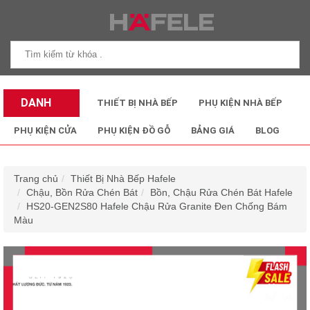
DANH
THIẾT BỊ NHÀ BẾP
PHỤ KIỆN NHÀ BẾP
MỤC SẢN
PHỤ KIỆN CỬA
PHỤ KIỆN ĐỒ GỖ
BẢNG GIÁ
BLOG
PHẨM
Trang chủ
Thiết Bị Nhà Bếp Hafele
Chậu, Bồn Rửa Chén Bát
Bồn, Chậu Rửa Chén Bát Hafele
HS20-GEN2S80 Hafele Chậu Rửa Granite Đen Chống Bám
Màu