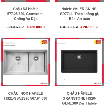
Chậu Đá Hafele
Hafele VALERIAN HS-
577.25.320, Granstone,
SD7744: Thép không gỉ,
Chống Va Đập
Bền, An toàn
6.363.636 đ
4.455.000 đ
6.010.000 đ
4.207.000 đ
CHẬU INOX HAFELE
CHẬU HÄFELE
HS21-SSN2S90 567.94.030
GRANSTONE HS20-
GEN1S80 Đen Hafele