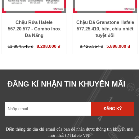
Chậu Rửa Hafele
Chậu Đá Granstone Hafele
567.20.577 - Combo Inox
577.25.410, bền, chịu nhiệt
Đa Năng
tuyệt đối
11.854.545 đ
8.298.000 đ
8.426.364 đ
5.898.000 đ
ĐĂNG KÍ NHẬN TIN KHUYẾN MÃI
ĐĂNG KÝ
Điền thông tin địa chỉ email của bạn để nhận được thông tin khuyến mãi
mới nhất từ Hafele VN!