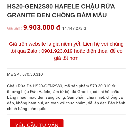
HS20-GEN2S80 HAFELE CHẬU RỬA
GRANITE ĐEN CHỐNG BÁM MÀU
9.903.000 đ
Giá Bán :
14.147.273 đ
Giá trên website là giá niêm yết. Liên hệ với chúng
tôi qua Zalo : 0901.923.019 hoặc điện thoại để có
giá tốt hơn
Mã SP : 570.30.310
Chậu Rửa Đá HS20-GEN2S80, mã sản phẩm 570.30.310 từ
thương hiệu Đức Hafele, làm từ bột đá Granite, có hai hố chậu
bằng nhau, màu đen sang trọng. Sản phẩm chịu nhiệt, chống va
đập, không bám bụi, an toàn với thực phẩm, dễ lắp đặt. Bảo hành
chính hãng toàn quốc.
YÊU CẦU TƯ VẤN