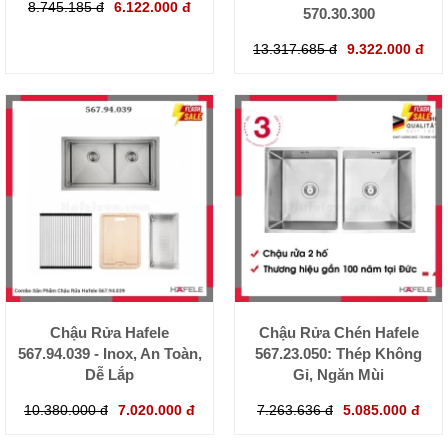
8.745.185 đ
6.122.000 đ
570.30.300
13.317.685 đ
9.322.000 đ
Chậu Rửa Hafele
Chậu Rửa Chén Hafele
567.94.039 - Inox, An Toàn,
567.23.050: Thép Không
Dễ Lắp
Gỉ, Ngăn Mùi
10.380.000 đ
7.020.000 đ
7.263.636 đ
5.085.000 đ