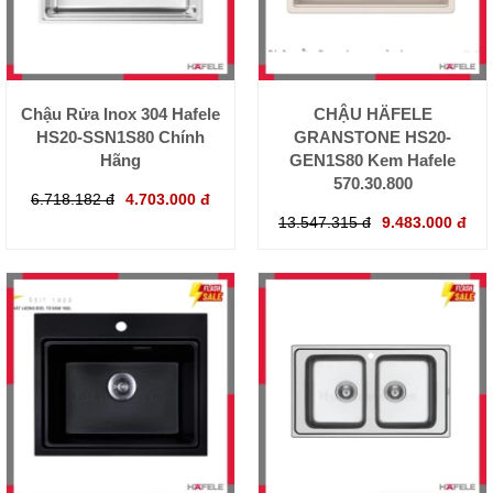
Chậu Rửa Inox 304 Hafele
CHẬU HÄFELE
HS20-SSN1S80 Chính
GRANSTONE HS20-
Hãng
GEN1S80 Kem Hafele
570.30.800
6.718.182 đ
4.703.000 đ
13.547.315 đ
9.483.000 đ