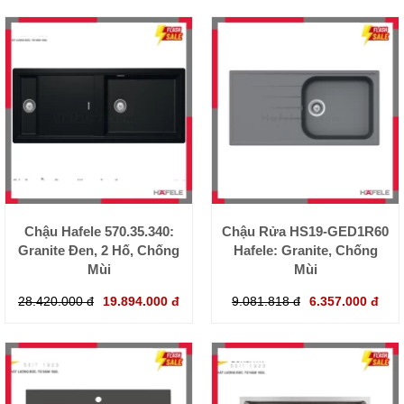
Chậu Hafele 570.35.340:
Chậu Rửa HS19-GED1R60
Granite Đen, 2 Hố, Chống
Hafele: Granite, Chống
Mùi
Mùi
28.420.000 đ
19.894.000 đ
9.081.818 đ
6.357.000 đ