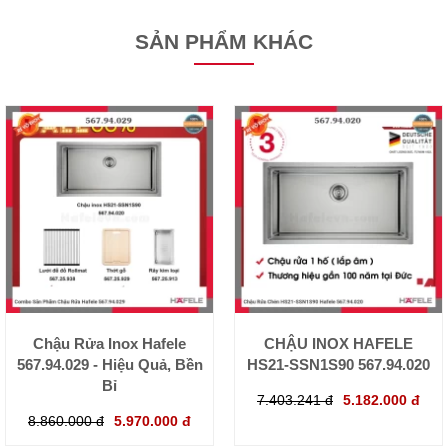
SẢN PHẨM KHÁC
Chậu Rửa Inox Hafele
CHẬU INOX HAFELE
567.94.029 - Hiệu Quả, Bền
HS21-SSN1S90 567.94.020
Bỉ
7.403.241 đ
5.182.000 đ
8.860.000 đ
5.970.000 đ