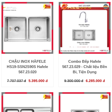
CHẬU INOX HÄFELE
Combo Bếp Hafele
HS19-SSN2S90S Hafele
567.23.029 - Chất liệu Bền
567.23.020
Bỉ, Tiện Dụng
7.707.037 đ
5.395.000 đ
9.300.000 đ
6.285.000 đ