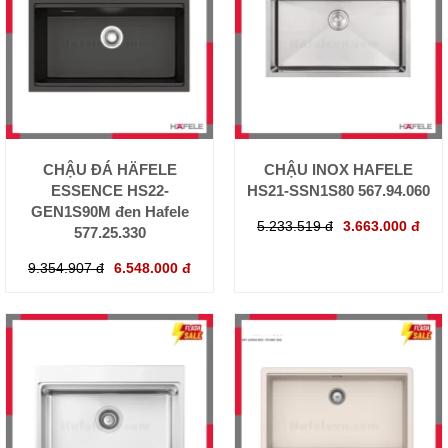
CHẬU ĐÁ HÄFELE
CHẬU INOX HAFELE
ESSENCE HS22-
HS21-SSN1S80 567.94.060
GEN1S90M đen Hafele
5.233.519 đ
3.663.000 đ
577.25.330
9.354.907 đ
6.548.000 đ