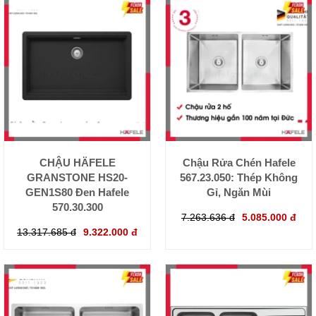
CHẬU HÄFELE
Chậu Rửa Chén Hafele
GRANSTONE HS20-
567.23.050: Thép Không
GEN1S80 Đen Hafele
Gỉ, Ngăn Mùi
570.30.300
7.263.636 đ
5.085.000 đ
13.317.685 đ
9.322.000 đ