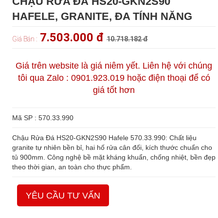
CHẬU RỬA ĐÁ HS20-GKN2S90
HAFELE, GRANITE, ĐA TÍNH NĂNG
7.503.000 đ
Giá Bán :
10.718.182 đ
Giá trên website là giá niêm yết. Liên hệ với chúng
tôi qua Zalo : 0901.923.019 hoặc điện thoại để có
giá tốt hơn
Mã SP : 570.33.990
Chậu Rửa Đá HS20-GKN2S90 Hafele 570.33.990: Chất liệu
granite tự nhiên bền bỉ, hai hố rửa cân đối, kích thước chuẩn cho
tủ 900mm. Công nghệ bề mặt kháng khuẩn, chống nhiệt, bền đẹp
theo thời gian, an toàn cho thực phẩm.
YÊU CẦU TƯ VẤN