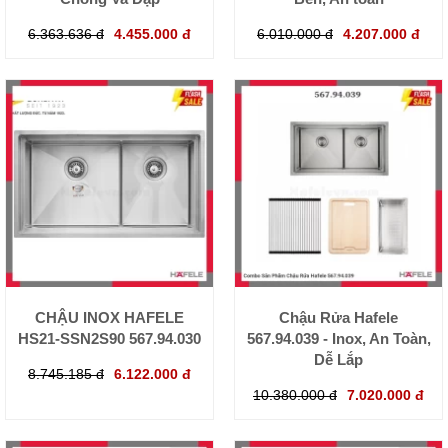
6.363.636 đ
4.455.000 đ
6.010.000 đ
4.207.000 đ
CHẬU INOX HAFELE
Chậu Rửa Hafele
HS21-SSN2S90 567.94.030
567.94.039 - Inox, An Toàn,
Dễ Lắp
8.745.185 đ
6.122.000 đ
10.380.000 đ
7.020.000 đ