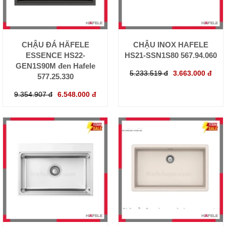
CHẬU ĐÁ HÄFELE
CHẬU INOX HAFELE
ESSENCE HS22-
HS21-SSN1S80 567.94.060
GEN1S90M đen Hafele
5.233.519 đ
3.663.000 đ
577.25.330
9.354.907 đ
6.548.000 đ