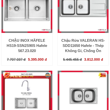
CHẬU INOX HÄFELE
Chậu Rửa VALERAN HS-
HS19-SSN2S90S Hafele
SDD11650 Hafele - Thép
567.23.020
Không Gỉ, Chống Ồn
7.707.037 đ
5.395.000 đ
5.445.455 đ
3.812.000 đ