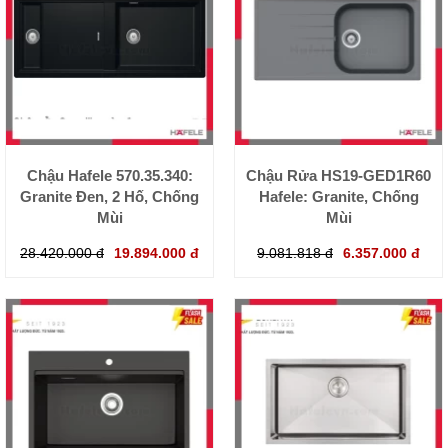
Chậu Hafele 570.35.340:
Chậu Rửa HS19-GED1R60
Granite Đen, 2 Hố, Chống
Hafele: Granite, Chống
Mùi
Mùi
28.420.000 đ
19.894.000 đ
9.081.818 đ
6.357.000 đ