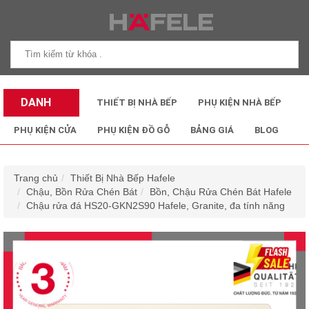
DANH
THIẾT BỊ NHÀ BẾP
PHỤ KIỆN NHÀ BẾP
MỤC SẢN
PHỤ KIỆN CỬA
PHỤ KIỆN ĐỒ GỖ
BẢNG GIÁ
BLOG
PHẨM
Trang chủ
Thiết Bị Nhà Bếp Hafele
Chậu, Bồn Rửa Chén Bát
Bồn, Chậu Rửa Chén Bát Hafele
Chậu rửa đá HS20-GKN2S90 Hafele, Granite, đa tính năng