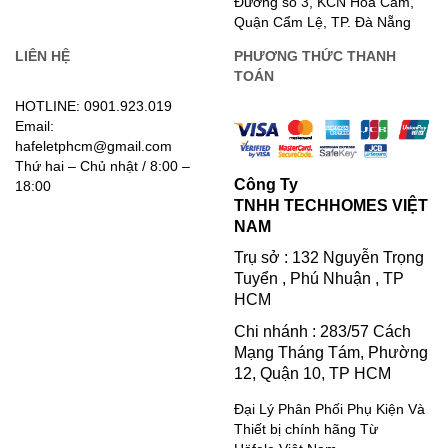
Đường số 3, KCN Hòa Cầm,
Quận Cẩm Lệ, TP. Đà Nẵng
LIÊN HỆ
PHƯƠNG THỨC THANH
TOÁN
HOTLINE: 0901.923.019
Email:
hafeletphcm@gmail.com
Thứ hai – Chủ nhật / 8:00 –
Công Ty
18:00
TNHH TECHHOMES VIỆT
NAM
Trụ sở : 132 Nguyễn Trọng
Tuyển , Phú Nhuận , TP
HCM
Chi nhánh : 283/57 Cách
Mạng Tháng Tám, Phường
12, Quận 10, TP HCM
Đại Lý Phân Phối Phụ Kiện Và
Thiết bị chính hãng Từ