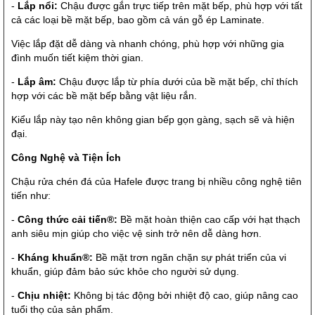
-
Lắp nổi:
Chậu được gắn trực tiếp trên mặt bếp, phù hợp với tất
cả các loại bề mặt bếp, bao gồm cả ván gỗ ép Laminate.
Việc lắp đặt dễ dàng và nhanh chóng, phù hợp với những gia
đình muốn tiết kiệm thời gian.
-
Lắp âm:
Chậu được lắp từ phía dưới của bề mặt bếp, chỉ thích
hợp với các bề mặt bếp bằng vật liệu rắn.
Kiểu lắp này tạo nên không gian bếp gọn gàng, sạch sẽ và hiện
đại.
Công Nghệ và Tiện Ích
Chậu rửa chén đá của Hafele được trang bị nhiều công nghệ tiên
tiến như:
-
Công thức cải tiến®:
Bề mặt hoàn thiện cao cấp với hạt thạch
anh siêu mịn giúp cho việc vệ sinh trở nên dễ dàng hơn.
-
Kháng khuẩn®:
Bề mặt trơn ngăn chặn sự phát triển của vi
khuẩn, giúp đảm bảo sức khỏe cho người sử dụng.
-
Chịu nhiệt:
Không bị tác động bởi nhiệt độ cao, giúp nâng cao
tuổi thọ của sản phẩm.