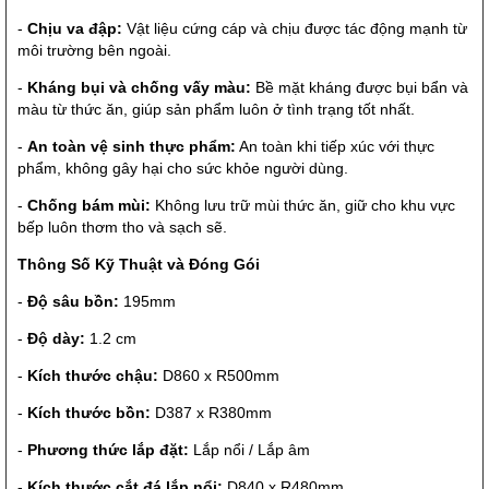
-
Chịu va đập:
Vật liệu cứng cáp và chịu được tác động mạnh từ
môi trường bên ngoài.
-
Kháng bụi và chống vấy màu:
Bề mặt kháng được bụi bẩn và
màu từ thức ăn, giúp sản phẩm luôn ở tình trạng tốt nhất.
-
An toàn vệ sinh thực phẩm:
An toàn khi tiếp xúc với thực
phẩm, không gây hại cho sức khỏe người dùng.
-
Chống bám mùi:
Không lưu trữ mùi thức ăn, giữ cho khu vực
bếp luôn thơm tho và sạch sẽ.
Thông Số Kỹ Thuật và Đóng Gói
-
Độ sâu bồn:
195mm
-
Độ dày:
1.2 cm
-
Kích thước chậu:
D860 x R500mm
-
Kích thước bồn:
D387 x R380mm
-
Phương thức lắp đặt:
Lắp nổi / Lắp âm
-
Kích thước cắt đá lắp nổi:
D840 x R480mm