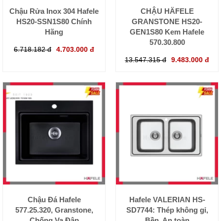
Chậu Rửa Inox 304 Hafele
CHẬU HÄFELE
HS20-SSN1S80 Chính
GRANSTONE HS20-
Hãng
GEN1S80 Kem Hafele
570.30.800
6.718.182 đ
4.703.000 đ
13.547.315 đ
9.483.000 đ
Chậu Đá Hafele
Hafele VALERIAN HS-
577.25.320, Granstone,
SD7744: Thép không gỉ,
Chống Va Đập
Bền, An toàn