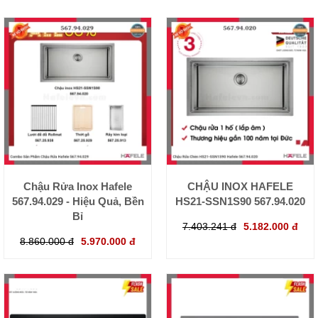
Chậu Rửa Inox Hafele
CHẬU INOX HAFELE
567.94.029 - Hiệu Quả, Bền
HS21-SSN1S90 567.94.020
Bỉ
7.403.241 đ
5.182.000 đ
8.860.000 đ
5.970.000 đ