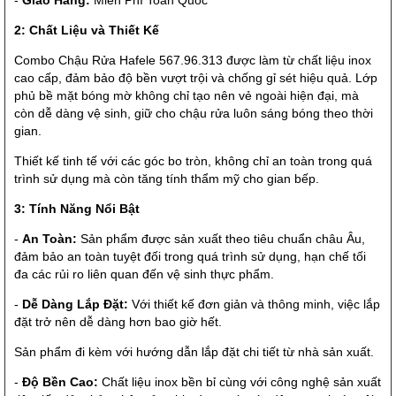
-
Giao Hàng:
Miễn Phí Toàn Quốc
2: Chất Liệu và Thiết Kế
Combo Chậu Rửa Hafele 567.96.313 được làm từ chất liệu inox
cao cấp, đảm bảo độ bền vượt trội và chống gỉ sét hiệu quả. Lớp
phủ bề mặt bóng mờ không chỉ tạo nên vẻ ngoài hiện đại, mà
còn dễ dàng vệ sinh, giữ cho chậu rửa luôn sáng bóng theo thời
gian.
Thiết kế tinh tế với các góc bo tròn, không chỉ an toàn trong quá
trình sử dụng mà còn tăng tính thẩm mỹ cho gian bếp.
3: Tính Năng Nổi Bật
-
An Toàn:
Sản phẩm được sản xuất theo tiêu chuẩn châu Âu,
đảm bảo an toàn tuyệt đối trong quá trình sử dụng, hạn chế tối
đa các rủi ro liên quan đến vệ sinh thực phẩm.
-
Dễ Dàng Lắp Đặt:
Với thiết kế đơn giản và thông minh, việc lắp
đặt trở nên dễ dàng hơn bao giờ hết.
Sản phẩm đi kèm với hướng dẫn lắp đặt chi tiết từ nhà sản xuất.
-
Độ Bền Cao:
Chất liệu inox bền bỉ cùng với công nghệ sản xuất