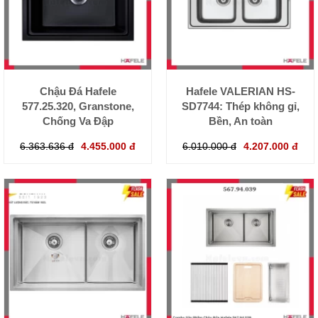
Chậu Đá Hafele
Hafele VALERIAN HS-
577.25.320, Granstone,
SD7744: Thép không gỉ,
Chống Va Đập
Bền, An toàn
6.363.636 đ
4.455.000 đ
6.010.000 đ
4.207.000 đ