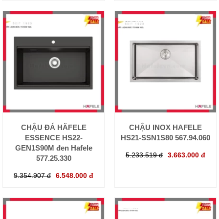
CHẬU ĐÁ HÄFELE
CHẬU INOX HAFELE
ESSENCE HS22-
HS21-SSN1S80 567.94.060
GEN1S90M đen Hafele
5.233.519 đ
3.663.000 đ
577.25.330
9.354.907 đ
6.548.000 đ