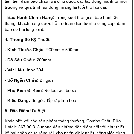
tiên tiến đảm bảo chậu rửa chịu được các tác động mạnh từ môi
trường và quá trình sử dụng, mang lại tuổi thọ lâu dài.
-
Bảo Hành Chính Hãng:
Trong suốt thời gian bảo hành 36
tháng, khách hàng được hỗ trợ toàn diện từ nhà cung cấp, đảm
bảo sự hài lòng tối đa.
4: Thông Số Kỹ Thuật
-
Kích Thước Chậu:
900mm x 500mm
-
Độ Sâu Chậu:
200mm
-
Vật Liệu:
Inox 304
-
Số Ngăn Chứa:
2 ngăn
-
Phụ Kiện Đi Kèm:
Rổ lọc rác, bộ xả
-
Kiểu Dáng:
Bo góc, lắp ráp linh hoạt
5: Đặc Điểm Ưu Việt
Khác biệt với các sản phẩm thông thường, Combo Chậu Rửa
Hafele 567.96.313 mang đến những đặc điểm nổi trội như thiết
kế hai ngăn chứa rộng rãi, cho phép xử lý nhiều công việc cùng