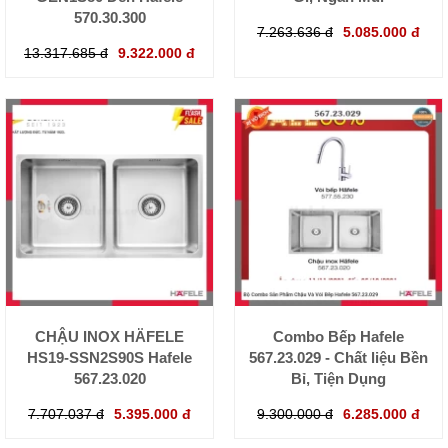
570.30.300
7.263.636 đ
5.085.000 đ
13.317.685 đ
9.322.000 đ
CHẬU INOX HÄFELE
Combo Bếp Hafele
HS19-SSN2S90S Hafele
567.23.029 - Chất liệu Bền
567.23.020
Bỉ, Tiện Dụng
7.707.037 đ
5.395.000 đ
9.300.000 đ
6.285.000 đ