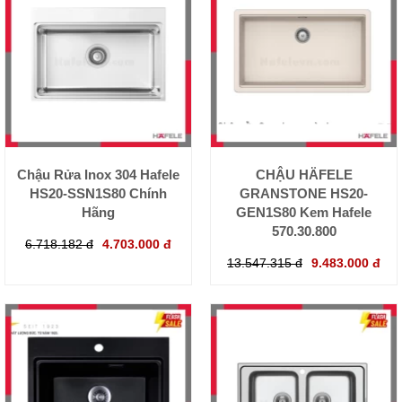
Chậu Rửa Inox 304 Hafele
CHẬU HÄFELE
HS20-SSN1S80 Chính
GRANSTONE HS20-
Hãng
GEN1S80 Kem Hafele
570.30.800
6.718.182 đ
4.703.000 đ
13.547.315 đ
9.483.000 đ