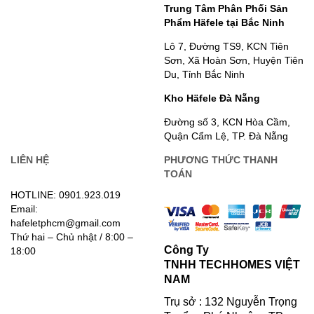
Trung Tâm Phân Phối Sản
Phẩm Häfele tại Bắc Ninh
Lô 7, Đường TS9, KCN Tiên
Sơn, Xã Hoàn Sơn, Huyện Tiên
Du, Tỉnh Bắc Ninh
Kho Häfele Đà Nẵng
Đường số 3, KCN Hòa Cầm,
Quận Cẩm Lệ, TP. Đà Nẵng
LIÊN HỆ
PHƯƠNG THỨC THANH
TOÁN
HOTLINE: 0901.923.019
Email:
hafeletphcm@gmail.com
Thứ hai – Chủ nhật / 8:00 –
Công Ty
18:00
TNHH TECHHOMES VIỆT
NAM
Trụ sở : 132 Nguyễn Trọng