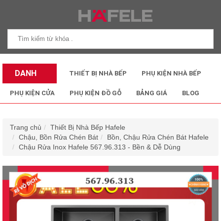
DANH
THIẾT BỊ NHÀ BẾP
PHỤ KIỆN NHÀ BẾP
MỤC SẢN
PHỤ KIỆN CỬA
PHỤ KIỆN ĐỒ GỖ
BẢNG GIÁ
BLOG
PHẨM
Trang chủ
Thiết Bị Nhà Bếp Hafele
Chậu, Bồn Rửa Chén Bát
Bồn, Chậu Rửa Chén Bát Hafele
Chậu Rửa Inox Hafele 567.96.313 - Bền & Dễ Dùng