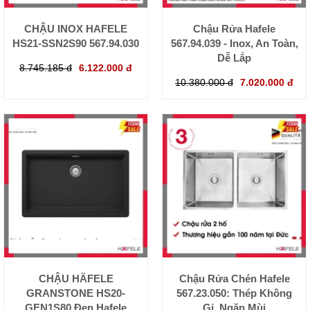
CHẬU INOX HAFELE
Chậu Rửa Hafele
HS21-SSN2S90 567.94.030
567.94.039 - Inox, An Toàn,
Dễ Lắp
8.745.185 đ
6.122.000 đ
10.380.000 đ
7.020.000 đ
CHẬU HÄFELE
Chậu Rửa Chén Hafele
GRANSTONE HS20-
567.23.050: Thép Không
GEN1S80 Đen Hafele
Gỉ, Ngăn Mùi