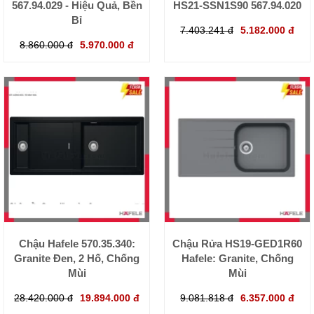
567.94.029 - Hiệu Quả, Bền
HS21-SSN1S90 567.94.020
Bỉ
7.403.241 đ
5.182.000 đ
8.860.000 đ
5.970.000 đ
Chậu Hafele 570.35.340:
Chậu Rửa HS19-GED1R60
Granite Đen, 2 Hố, Chống
Hafele: Granite, Chống
Mùi
Mùi
28.420.000 đ
19.894.000 đ
9.081.818 đ
6.357.000 đ