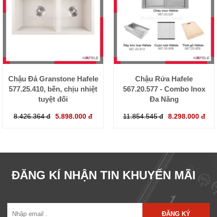
Chậu Đá Granstone Hafele
Chậu Rửa Hafele
577.25.410, bền, chịu nhiệt
567.20.577 - Combo Inox
tuyệt đối
Đa Năng
8.426.364 đ
5.898.000 đ
11.854.545 đ
8.298.000 đ
ĐĂNG KÍ NHẬN TIN KHUYẾN MÃI
ĐĂNG KÝ