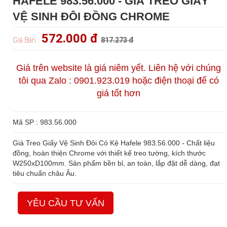
HAFELE 983.56.000 - GIÁ TREO GIẤY
VỆ SINH ĐÔI ĐỒNG CHROME
572.000 đ
Giá Bán :
817.273 đ
Giá trên website là giá niêm yết. Liên hệ với chúng
tôi qua Zalo : 0901.923.019 hoặc điện thoại để có
giá tốt hơn
Mã SP : 983.56.000
Giá Treo Giấy Vệ Sinh Đôi Có Kệ Hafele 983.56.000 - Chất liệu
đồng, hoàn thiện Chrome với thiết kế treo tường, kích thước
W250xD100mm. Sản phẩm bền bỉ, an toàn, lắp đặt dễ dàng, đạt
tiêu chuẩn châu Âu.
YÊU CẦU TƯ VẤN