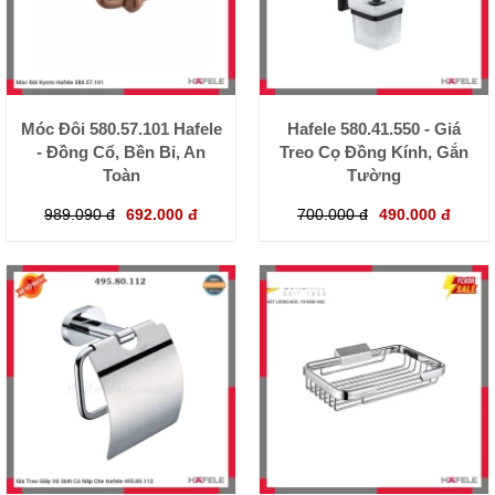
Móc Đôi 580.57.101 Hafele
Hafele 580.41.550 - Giá
- Đồng Cổ, Bền Bỉ, An
Treo Cọ Đồng Kính, Gắn
Toàn
Tường
989.090 đ
692.000 đ
700.000 đ
490.000 đ