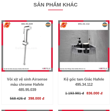
SẢN PHẨM KHÁC
Vòi xịt vệ sinh Airsense
Kệ góc tam Giác Hafele
màu chrome Hafele
495.34.112
485.95.039
1.193.981 đ
836.000 đ
568.426 đ
398.000 đ