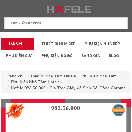
DANH
THIẾT BỊ NHÀ BẾP
PHỤ KIỆN NHÀ BẾP
MỤC SẢN
PHỤ KIỆN CỬA
PHỤ KIỆN ĐỒ GỖ
BẢNG GIÁ
BLOG
PHẨM
Trang chủ
Thiết Bị Nhà Tắm Hafele
Phụ Kiện Nhà Tắm
Phụ Kiện Nhà Tắm Hafele
Hafele 983.56.000 - Giá Treo Giấy Vệ Sinh Đôi Đồng Chrome