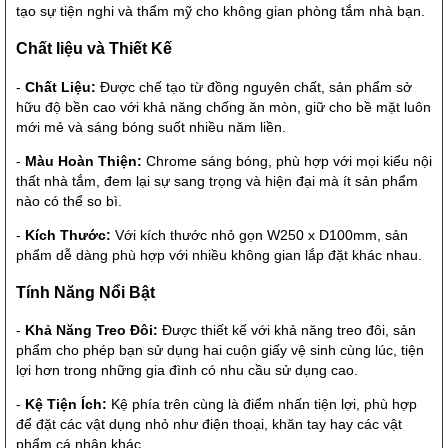
tạo sự tiện nghi và thẩm mỹ cho không gian phòng tắm nhà bạn.
Chất liệu và Thiết Kế
-
Chất Liệu:
Được chế tạo từ đồng nguyên chất, sản phẩm sở
hữu độ bền cao với khả năng chống ăn mòn, giữ cho bề mặt luôn
mới mẻ và sáng bóng suốt nhiều năm liền.
-
Màu Hoàn Thiện:
Chrome sáng bóng, phù hợp với mọi kiểu nội
thất nhà tắm, đem lại sự sang trọng và hiện đại mà ít sản phẩm
nào có thể so bì.
-
Kích Thước:
Với kích thước nhỏ gọn W250 x D100mm, sản
phẩm dễ dàng phù hợp với nhiều không gian lắp đặt khác nhau.
Tính Năng Nổi Bật
-
Khả Năng Treo Đôi:
Được thiết kế với khả năng treo đôi, sản
phẩm cho phép bạn sử dụng hai cuộn giấy vệ sinh cùng lúc, tiện
lợi hơn trong những gia đình có nhu cầu sử dụng cao.
-
Kệ Tiện Ích:
Kệ phía trên cùng là điểm nhấn tiện lợi, phù hợp
để đặt các vật dụng nhỏ như điện thoại, khăn tay hay các vật
phẩm cá nhân khác.