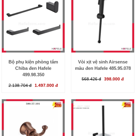
Bộ phụ kiện phòng tắm
Vòi xịt vệ sinh Airsense
Chiba đen Hafele
màu đen Hafele 485.95.078
499.98.350
568.426 đ
398.000 đ
2.138.704 đ
1.497.000 đ