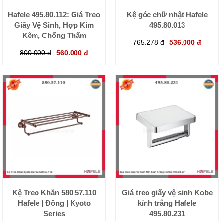
Hafele 495.80.112: Giá Treo
Kệ góc chữ nhật Hafele
Giấy Vệ Sinh, Hợp Kim
495.80.013
Kẽm, Chống Thấm
765.278 đ
536.000 đ
800.000 đ
560.000 đ
Kệ Treo Khăn 580.57.110
Giá treo giấy vệ sinh Kobe
Hafele | Đồng | Kyoto
kính trắng Hafele
Series
495.80.231