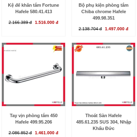
Kệ để khăn tắm Fortune
Bộ phụ kiện phòng tắm
Hafele 580.41.413
Chiba chrome Hafele
499.98.351
2.166.389 đ
1.516.000 đ
2.138.704 đ
1.497.000 đ
Tay vịn phòng tắm 450
Thoát Sàn Hafele
Hafele 499.95.206
485.61.235 SUS 304, Nhập
Khẩu Đức
2.086.852 đ
1.461.000 đ