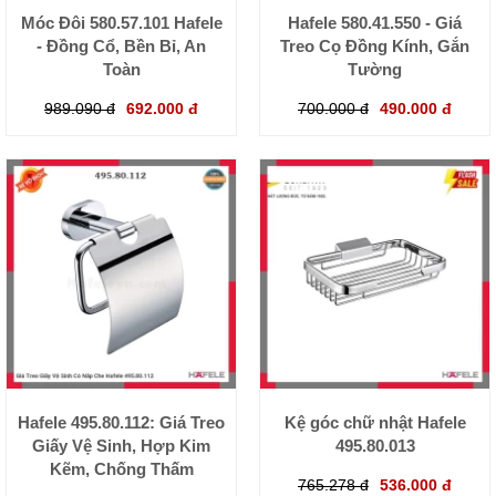
Móc Đôi 580.57.101 Hafele
Hafele 580.41.550 - Giá
- Đồng Cổ, Bền Bỉ, An
Treo Cọ Đồng Kính, Gắn
Toàn
Tường
989.090 đ
692.000 đ
700.000 đ
490.000 đ
Hafele 495.80.112: Giá Treo
Kệ góc chữ nhật Hafele
Giấy Vệ Sinh, Hợp Kim
495.80.013
Kẽm, Chống Thấm
765.278 đ
536.000 đ