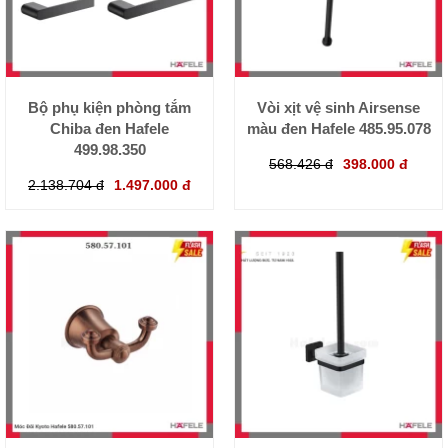
Bộ phụ kiện phòng tắm
Vòi xịt vệ sinh Airsense
Chiba đen Hafele
màu đen Hafele 485.95.078
499.98.350
568.426 đ
398.000 đ
2.138.704 đ
1.497.000 đ