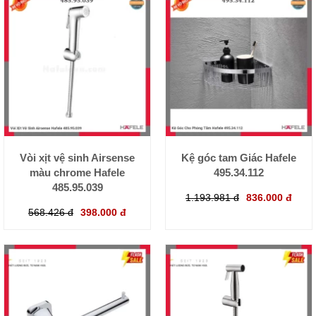
Vòi xịt vệ sinh Airsense
Kệ góc tam Giác Hafele
màu chrome Hafele
495.34.112
485.95.039
1.193.981 đ
836.000 đ
568.426 đ
398.000 đ