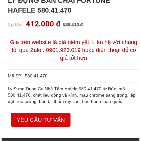
LY ĐỰNG BÀN CHẢI FORTUNE
HAFELE 580.41.470
412.000 đ
Giá Bán :
588.519 đ
Giá trên website là giá niêm yết. Liên hệ với chúng
tôi qua Zalo : 0901.923.019 hoặc điện thoại để có
giá tốt hơn
Mã SP : 580.41.470
Ly Đựng Dụng Cụ Nhà Tắm Hafele 580.41.470 từ Đức, mã
580.41.470, chất liệu đồng và kính, màu chrome sang trọng, lắp
đặt treo tường, bền bỉ, thẩm mỹ cao, bảo hành toàn quốc.
YÊU CẦU TƯ VẤN