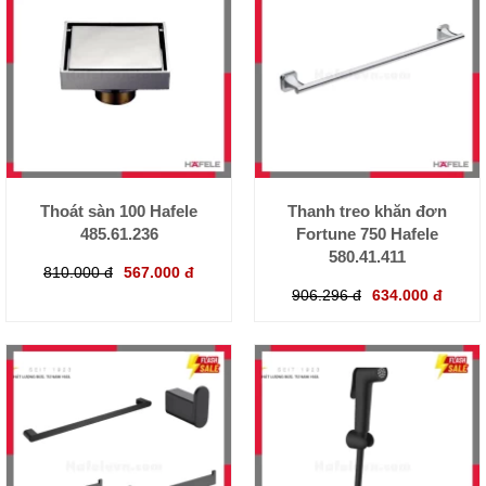
Thoát sàn 100 Hafele
Thanh treo khăn đơn
485.61.236
Fortune 750 Hafele
580.41.411
810.000 đ
567.000 đ
906.296 đ
634.000 đ