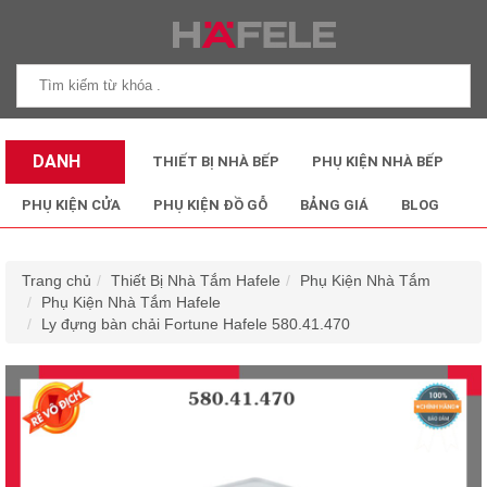
DANH
THIẾT BỊ NHÀ BẾP
PHỤ KIỆN NHÀ BẾP
MỤC SẢN
PHỤ KIỆN CỬA
PHỤ KIỆN ĐỒ GỖ
BẢNG GIÁ
BLOG
PHẨM
Trang chủ
Thiết Bị Nhà Tắm Hafele
Phụ Kiện Nhà Tắm
Phụ Kiện Nhà Tắm Hafele
Ly đựng bàn chải Fortune Hafele 580.41.470