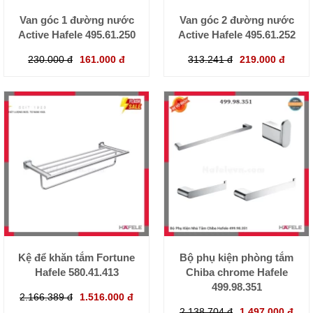
Van góc 1 đường nước
Van góc 2 đường nước
Active Hafele 495.61.250
Active Hafele 495.61.252
230.000 đ
161.000 đ
313.241 đ
219.000 đ
Kệ để khăn tắm Fortune
Bộ phụ kiện phòng tắm
Hafele 580.41.413
Chiba chrome Hafele
499.98.351
2.166.389 đ
1.516.000 đ
2.138.704 đ
1.497.000 đ