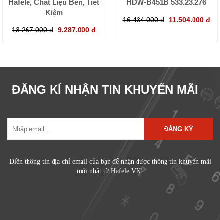
Hafele, Chất Liệu Bền, Tiết
HDW-B451B 533.23.276
Kiệm
16.434.000 đ
11.504.000 đ
13.267.000 đ
9.287.000 đ
ĐĂNG KÍ NHẬN TIN KHUYẾN MÃI
ĐĂNG KÝ
Điền thông tin địa chỉ email của bạn để nhận được thông tin khuyến mãi
mới nhất từ Hafele VN!