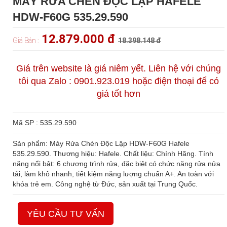
MÁY RỬA CHÉN ĐỘC LẬP HAFELE
HDW-F60G 535.29.590
12.879.000 đ
Giá Bán :
18.398.148 đ
Giá trên website là giá niêm yết. Liên hệ với chúng
tôi qua Zalo : 0901.923.019 hoặc điện thoại để có
giá tốt hơn
Mã SP : 535.29.590
Sản phẩm: Máy Rửa Chén Độc Lập HDW-F60G Hafele
535.29.590. Thương hiệu: Hafele. Chất liệu: Chính Hãng. Tính
năng nổi bật: 6 chương trình rửa, đặc biệt có chức năng rửa nửa
tải, làm khô nhanh, tiết kiệm năng lượng chuẩn A+. An toàn với
khóa trẻ em. Công nghệ từ Đức, sản xuất tại Trung Quốc.
YÊU CẦU TƯ VẤN