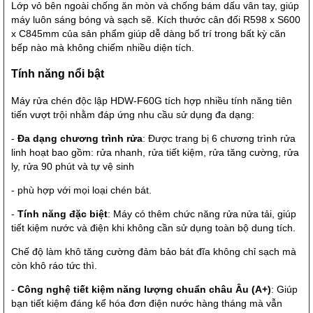
Lớp vỏ bên ngoài chống ăn mòn và chống bám dấu vân tay, giúp
máy luôn sáng bóng và sạch sẽ. Kích thước cân đối R598 x S600
x C845mm của sản phẩm giúp dễ dàng bố trí trong bất kỳ căn
bếp nào mà không chiếm nhiều diện tích.
Tính năng nổi bật
Máy rửa chén độc lập HDW-F60G tích hợp nhiều tính năng tiên
tiến vượt trội nhằm đáp ứng nhu cầu sử dụng đa dạng:
-
Đa dạng chương trình rửa
: Được trang bị 6 chương trình rửa
linh hoạt bao gồm: rửa nhanh, rửa tiết kiệm, rửa tăng cường, rửa
ly, rửa 90 phút và tự vệ sinh
- phù hợp với mọi loại chén bát.
-
Tính năng đặc biệt
: Máy có thêm chức năng rửa nửa tải, giúp
tiết kiệm nước và điện khi không cần sử dụng toàn bộ dung tích.
Chế độ làm khô tăng cường đảm bảo bát đĩa không chỉ sạch mà
còn khô ráo tức thì.
-
Công nghệ tiết kiệm năng lượng chuẩn châu Âu (A+)
: Giúp
bạn tiết kiệm đáng kể hóa đơn điện nước hàng tháng mà vẫn