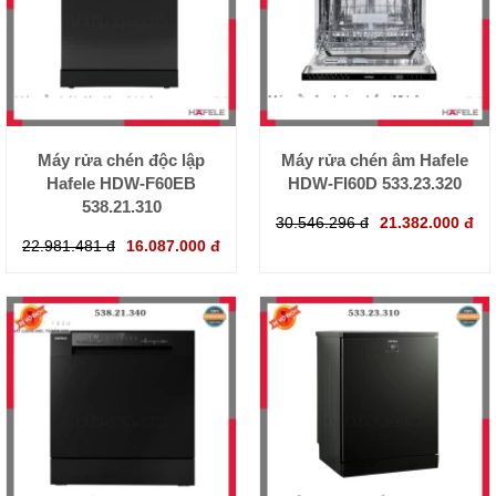
Máy rửa chén độc lập
Máy rửa chén âm Hafele
Hafele HDW-F60EB
HDW-FI60D 533.23.320
538.21.310
30.546.296 đ
21.382.000 đ
22.981.481 đ
16.087.000 đ