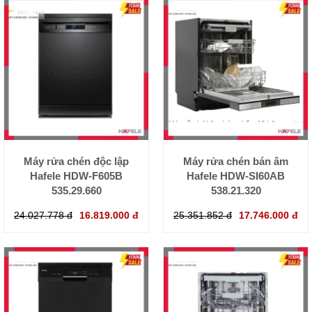
Máy rửa chén độc lập
Máy rửa chén bán âm
Hafele HDW-F605B
Hafele HDW-SI60AB
535.29.660
538.21.320
24.027.778 đ
16.819.000 đ
25.351.852 đ
17.746.000 đ