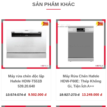
SẢN PHẨM KHÁC
Máy rửa chén độc lập
Máy Rửa Chén Hafele
Hafele HDW-T551B
HDW-F60E: Thép Không
539.20.640
Gỉ, Tiện Ích A++
13.574.074 đ
9.502.000 đ
18.927.273 đ
13.249.000 đ