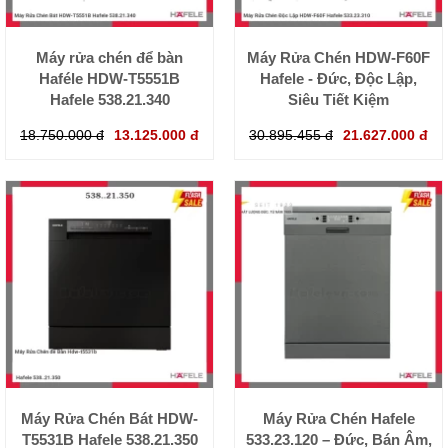
Máy rửa chén để bàn
Máy Rửa Chén HDW-F60F
Haféle HDW-T5551B
Hafele - Đức, Độc Lập,
Hafele 538.21.340
Siêu Tiết Kiệm
18.750.000 đ
13.125.000 đ
30.895.455 đ
21.627.000 đ
Máy Rửa Chén Bát HDW-
Máy Rửa Chén Hafele
T5531B Hafele 538.21.350
533.23.120 – Đức, Bán Âm,