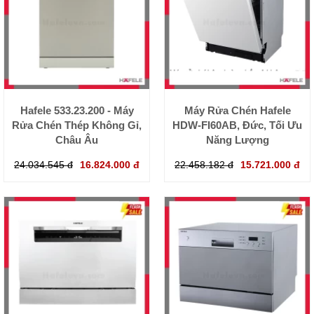
Hafele 533.23.200 - Máy
Máy Rửa Chén Hafele
Rửa Chén Thép Không Gỉ,
HDW-FI60AB, Đức, Tối Ưu
Châu Âu
Năng Lượng
24.034.545 đ
16.824.000 đ
22.458.182 đ
15.721.000 đ