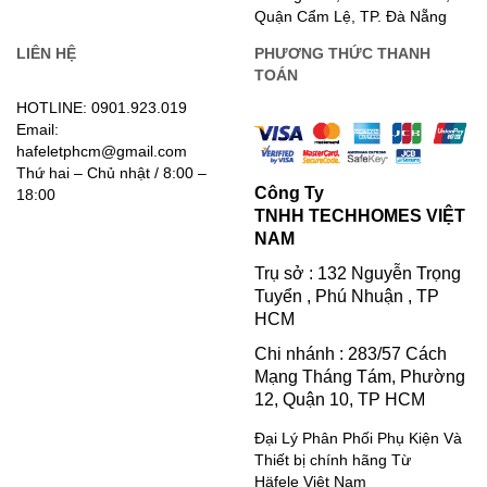
Quận Cẩm Lệ, TP. Đà Nẵng
LIÊN HỆ
PHƯƠNG THỨC THANH
TOÁN
HOTLINE: 0901.923.019
Email:
hafeletphcm@gmail.com
Thứ hai – Chủ nhật / 8:00 –
Công Ty
18:00
TNHH TECHHOMES VIỆT
NAM
Trụ sở : 132 Nguyễn Trọng
Tuyển , Phú Nhuận , TP
HCM
Chi nhánh : 283/57 Cách
Mạng Tháng Tám, Phường
12, Quận 10, TP HCM
Đại Lý Phân Phối Phụ Kiện Và
Thiết bị chính hãng Từ
Häfele Việt Nam