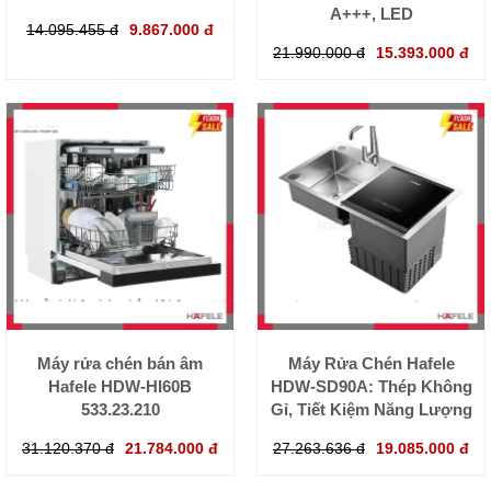
A+++, LED
14.095.455 đ
9.867.000 đ
21.990.000 đ
15.393.000 đ
Máy rửa chén bán âm
Máy Rửa Chén Hafele
Hafele HDW-HI60B
HDW-SD90A: Thép Không
533.23.210
Gỉ, Tiết Kiệm Năng Lượng
31.120.370 đ
21.784.000 đ
27.263.636 đ
19.085.000 đ