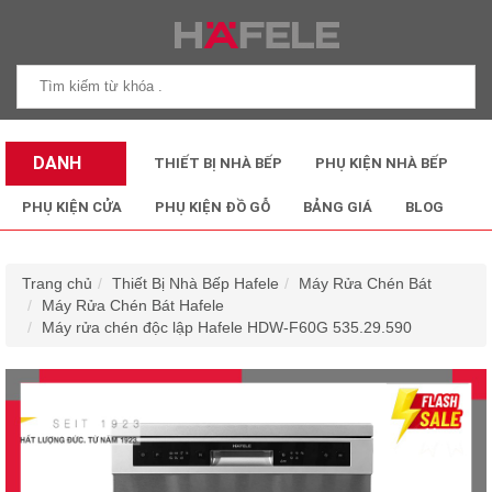
DANH
THIẾT BỊ NHÀ BẾP
PHỤ KIỆN NHÀ BẾP
MỤC SẢN
PHỤ KIỆN CỬA
PHỤ KIỆN ĐỒ GỖ
BẢNG GIÁ
BLOG
PHẨM
Trang chủ
Thiết Bị Nhà Bếp Hafele
Máy Rửa Chén Bát
Máy Rửa Chén Bát Hafele
Máy rửa chén độc lập Hafele HDW-F60G 535.29.590