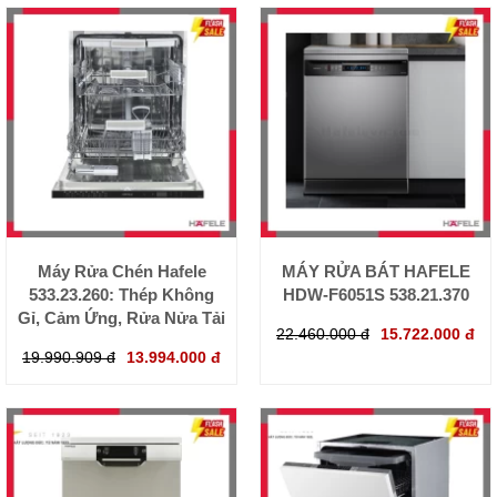
Máy Rửa Chén Hafele
MÁY RỬA BÁT HAFELE
533.23.260: Thép Không
HDW-F6051S 538.21.370
Gỉ, Cảm Ứng, Rửa Nửa Tải
22.460.000 đ
15.722.000 đ
19.990.909 đ
13.994.000 đ