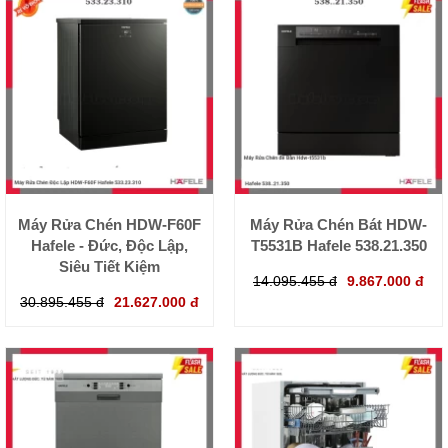
Máy Rửa Chén HDW-F60F
Máy Rửa Chén Bát HDW-
Hafele - Đức, Độc Lập,
T5531B Hafele 538.21.350
Siêu Tiết Kiệm
14.095.455 đ
9.867.000 đ
30.895.455 đ
21.627.000 đ