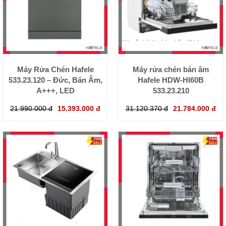
Máy Rửa Chén Hafele
Máy rửa chén bán âm
533.23.120 – Đức, Bán Âm,
Hafele HDW-HI60B
A+++, LED
533.23.210
21.990.000 đ
15.393.000 đ
31.120.370 đ
21.784.000 đ