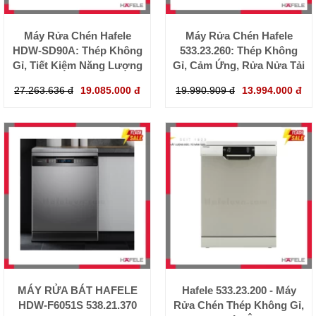
Máy Rửa Chén Hafele
Máy Rửa Chén Hafele
HDW-SD90A: Thép Không
533.23.260: Thép Không
Gỉ, Tiết Kiệm Năng Lượng
Gỉ, Cảm Ứng, Rửa Nửa Tải
27.263.636 đ
19.085.000 đ
19.990.909 đ
13.994.000 đ
MÁY RỬA BÁT HAFELE
Hafele 533.23.200 - Máy
HDW-F6051S 538.21.370
Rửa Chén Thép Không Gỉ,