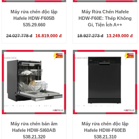
Máy rửa chén độc lập
Máy Rửa Chén Hafele
Hafele HDW-F605B
HDW-F60E: Thép Không
535.29.660
Gỉ, Tiện Ích A++
24.027.778 đ
16.819.000 đ
18.927.273 đ
13.249.000 đ
Máy rửa chén bán âm
Máy rửa chén độc lập
Hafele HDW-SI60AB
Hafele HDW-F60EB
538.21.320
538.21.310