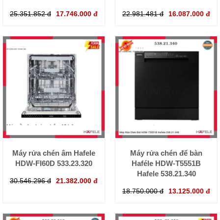
25.351.852 đ
17.746.000 đ
22.981.481 đ
16.087.000 đ
Máy rửa chén âm Hafele
Máy rửa chén để bàn
HDW-FI60D 533.23.320
Haféle HDW-T5551B
Hafele 538.21.340
30.546.296 đ
21.382.000 đ
18.750.000 đ
13.125.000 đ