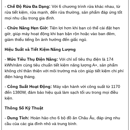
-
Chế Độ Rửa Đa Dạng:
Với 6 chương trình rửa khác nhau, từ
rửa tiết kiệm, rửa mạnh, đến rửa thường, sản phẩm đáp ứng tốt
mọi nhu cầu trong gia đình.
-
Chức Năng Hẹn Giờ:
Tiện lợi hơn khi bạn có thể cài đặt hẹn
giờ, giúp máy hoạt động khi bạn bận rộn hoặc vào ban đêm,
giảm thiểu tiếng ồn ảnh hưởng đến giấc ngủ.
Hiệu Suất và Tiết Kiệm Năng Lượng
-
Mức Tiêu Thụ Điện Năng:
Với chỉ số tiêu thụ điện là 174
kWh/năm cùng tiêu chuẩn tiết kiệm năng lượng A+, sản phẩm
không chỉ thân thiện với môi trường mà còn giúp tiết kiệm chi phí
điện hàng tháng.
-
Công Suất Hoạt Động:
Máy vận hành với công suất từ 1170
đến 1380W, đảm bảo hiệu quả làm sạch tối ưu trong mọi điều
kiện.
Thông Số Kỹ Thuật
-
Dung Tích:
Hoàn hảo cho 6 bộ đồ ăn Châu Âu, đáp ứng nhu
cầu của các gia đình nhỏ và trung bình.