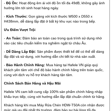
-
Độ Ồn:
Hoạt động êm ái với độ ồn tối đa 49dB, không gây ảnh
hưởng lớn tới sinh hoạt hàng ngày.
-
Kích Thước:
Gọn gàng với kích thước W500 x D550 x
H438mm, dễ dàng lắp đặt ở bất kỳ khu vực nào trong bếp.
Ưu Điểm Vượt Trội
-
An Toàn:
Đảm bảo an toàn cao trong quá trình sử dụng nhờ
vào các tiêu chuẩn kiểm tra nghiêm ngặt từ châu Âu.
-
Dễ Dàng Lắp Đặt:
Sản phẩm được thiết kế để có thể dễ dàng
lắp đặt và sử dụng, với hướng dẫn chi tiết từ nhà sản xuất.
-
Bảo Hành Chính Hãng:
Mua hàng tại Hafele VN giúp quý
khách yên tâm với chế độ bảo hành chính hãng trên toàn quốc,
cùng với dịch vụ hỗ trợ khách hàng tận tâm.
Chính Sách Bán Hàng và Hậu Mãi
Hafele VN cam kết cung cấp 100% sản phẩm chính hãng nhập
khẩu trực tiếp, cùng với hướng dẫn lắp đặt chuẩn chỉnh từ hãng.
Khách hàng khi mua Máy Rửa Chén HDW-T50A còn nhận được
mức giá ưu đãi nhất thị trường, đảm bảo sự hài lòng tối đa.