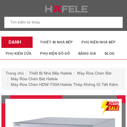
DANH
THIẾT BỊ NHÀ BẾP
PHỤ KIỆN NHÀ BẾP
MỤC SẢN
PHỤ KIỆN CỬA
PHỤ KIỆN ĐỒ GỖ
BẢNG GIÁ
BLOG
PHẨM
Trang chủ
Thiết Bị Nhà Bếp Hafele
Máy Rửa Chén Bát
Máy Rửa Chén Bát Hafele
Máy Rửa Chén HDW-T50A Hafele Thép Không Gỉ Tiết Kiệm