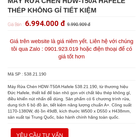
MÁY RỬA CHÉN HDW-T50A HAFELE
THÉP KHÔNG GỈ TIẾT KIỆM
6.994.000 đ
Giá Bán :
9.990.909 đ
Giá trên website là giá niêm yết. Liên hệ với chúng
tôi qua Zalo : 0901.923.019 hoặc điện thoại để có
giá tốt hơn
Mã SP : 538.21.190
Máy Rửa Chén HDW-T50A Hafele 538.21.190, từ thương hiệu
Đức Hafele, thiết kế để bàn nhỏ gọn với chất liệu thép không gỉ,
điều khiển nút nhấn dễ dùng. Sản phẩm có 6 chương trình rửa,
dung tích 6 bộ đồ ăn, tiết kiệm năng lượng chuẩn A+. Công suất
1170-1380W, độ ồn 49dB, kích thước W500 x D550 x H438mm,
sản xuất tại Trung Quốc, bảo hành chính hãng toàn quốc.
YÊU CẦU TƯ VẤN