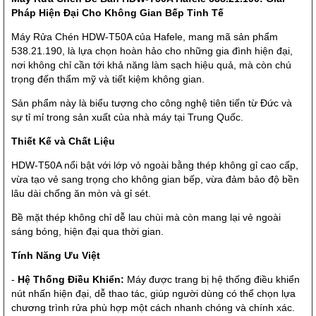
Pháp Hiện Đại Cho Không Gian Bếp Tinh Tế
Máy Rửa Chén HDW-T50A của Hafele, mang mã sản phẩm
538.21.190, là lựa chọn hoàn hảo cho những gia đình hiện đại,
nơi không chỉ cần tới khả năng làm sạch hiệu quả, mà còn chú
trọng đến thẩm mỹ và tiết kiệm không gian.
Sản phẩm này là biểu tượng cho công nghệ tiên tiến từ Đức và
sự tỉ mỉ trong sản xuất của nhà máy tại Trung Quốc.
Thiết Kế và Chất Liệu
HDW-T50A nổi bật với lớp vỏ ngoài bằng thép không gỉ cao cấp,
vừa tạo vẻ sang trọng cho không gian bếp, vừa đảm bảo độ bền
lâu dài chống ăn mòn và gỉ sét.
Bề mặt thép không chỉ dễ lau chùi mà còn mang lại vẻ ngoài
sáng bóng, hiện đại qua thời gian.
Tính Năng Ưu Việt
-
Hệ Thống Điều Khiển:
Máy được trang bị hệ thống điều khiển
nút nhấn hiện đại, dễ thao tác, giúp người dùng có thể chọn lựa
chương trình rửa phù hợp một cách nhanh chóng và chính xác.