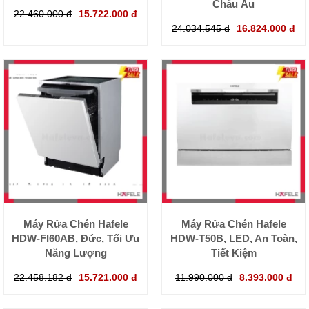
Châu Âu
22.460.000 đ
15.722.000 đ
24.034.545 đ
16.824.000 đ
Máy Rửa Chén Hafele
Máy Rửa Chén Hafele
HDW-FI60AB, Đức, Tối Ưu
HDW-T50B, LED, An Toàn,
Năng Lượng
Tiết Kiệm
22.458.182 đ
15.721.000 đ
11.990.000 đ
8.393.000 đ