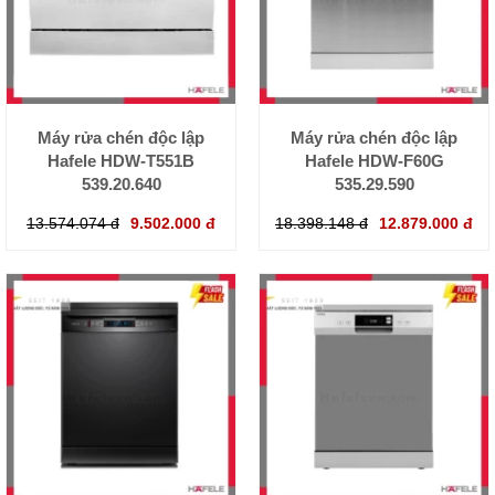
Máy rửa chén độc lập
Máy rửa chén độc lập
Hafele HDW-T551B
Hafele HDW-F60G
539.20.640
535.29.590
13.574.074 đ
9.502.000 đ
18.398.148 đ
12.879.000 đ