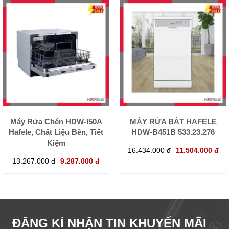
Máy Rửa Chén HDW-I50A
MÁY RỬA BÁT HAFELE
Hafele, Chất Liệu Bền, Tiết
HDW-B451B 533.23.276
Kiệm
16.434.000 đ
11.504.000 đ
13.267.000 đ
9.287.000 đ
ĐĂNG KÍ NHẬN TIN KHUYẾN MÃI