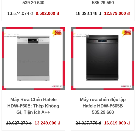
539.20.640
535.29.590
13.574.074 đ
9.502.000 đ
18.398.148 đ
12.879.000 đ
Máy Rửa Chén Hafele
Máy rửa chén độc lập
HDW-F60E: Thép Không
Hafele HDW-F605B
Gỉ, Tiện Ích A++
535.29.660
18.927.273 đ
13.249.000 đ
24.027.778 đ
16.819.000 đ