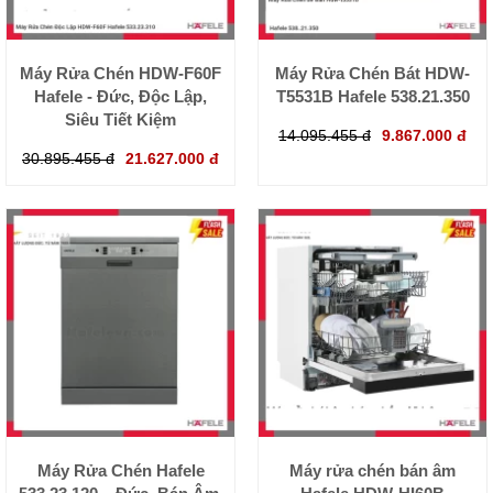
Máy Rửa Chén HDW-F60F
Máy Rửa Chén Bát HDW-
Hafele - Đức, Độc Lập,
T5531B Hafele 538.21.350
Siêu Tiết Kiệm
14.095.455 đ
9.867.000 đ
30.895.455 đ
21.627.000 đ
Máy Rửa Chén Hafele
Máy rửa chén bán âm