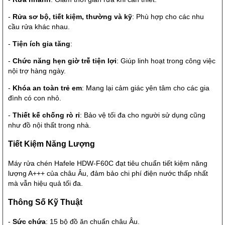
-
Rửa sơ bộ, tiết kiệm, thường và kỹ
: Phù hợp cho các nhu
cầu rửa khác nhau.
-
Tiện ích gia tăng
:
-
Chức năng hẹn giờ trễ tiện lợi
: Giúp linh hoạt trong công việc
nội trợ hàng ngày.
-
Khóa an toàn trẻ em
: Mang lại cảm giác yên tâm cho các gia
đình có con nhỏ.
-
Thiết kế chống rò rỉ
: Bảo vệ tối đa cho người sử dụng cũng
như đồ nội thất trong nhà.
Tiết Kiệm Năng Lượng
Máy rửa chén Hafele HDW-F60C đạt tiêu chuẩn tiết kiệm năng
lượng A+++ của châu Âu, đảm bảo chi phí điện nước thấp nhất
mà vẫn hiệu quả tối đa.
Thông Số Kỹ Thuật
-
Sức chứa
: 15 bộ đồ ăn chuẩn châu Âu.