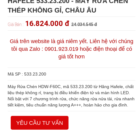
HAFELE 533.23.200 - MÁY RỬA CHÉN
THÉP KHÔNG GỈ, CHÂU ÂU
16.824.000 đ
Giá Bán :
24.034.545 đ
Giá trên website là giá niêm yết. Liên hệ với chúng
tôi qua Zalo : 0901.923.019 hoặc điện thoại để có
giá tốt hơn
Mã SP : 533.23.200
Máy Rửa Chén HDW-F60C, mã 533.23.200 từ Hãng Hafele, chất
liệu thép không rỉ, trang bị điều khiển điện tử và màn hình LED.
Nổi bật với 7 chương trình rửa, chức năng rửa nửa tải, rửa nhanh
tiết kiệm, tiêu chuẩn năng lượng A+++, hoàn hảo cho gia đình.
YÊU CẦU TƯ VẤN