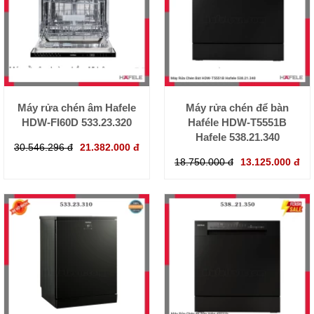
Máy rửa chén âm Hafele
Máy rửa chén để bàn
HDW-FI60D 533.23.320
Haféle HDW-T5551B
Hafele 538.21.340
30.546.296 đ
21.382.000 đ
18.750.000 đ
13.125.000 đ