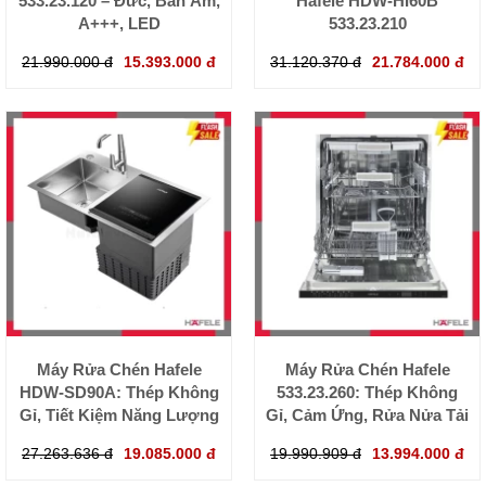
533.23.120 – Đức, Bán Âm,
Hafele HDW-HI60B
A+++, LED
533.23.210
21.990.000 đ
15.393.000 đ
31.120.370 đ
21.784.000 đ
Máy Rửa Chén Hafele
Máy Rửa Chén Hafele
HDW-SD90A: Thép Không
533.23.260: Thép Không
Gỉ, Tiết Kiệm Năng Lượng
Gỉ, Cảm Ứng, Rửa Nửa Tải
27.263.636 đ
19.085.000 đ
19.990.909 đ
13.994.000 đ