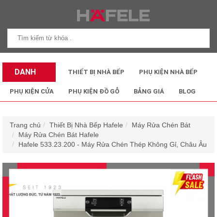
DANH
THIẾT BỊ NHÀ BẾP
PHỤ KIỆN NHÀ BẾP
MỤC SẢN
PHỤ KIỆN CỬA
PHỤ KIỆN ĐỒ GỖ
BẢNG GIÁ
BLOG
PHẨM
Trang chủ
Thiết Bị Nhà Bếp Hafele
Máy Rửa Chén Bát
Máy Rửa Chén Bát Hafele
Hafele 533.23.200 - Máy Rửa Chén Thép Không Gỉ, Châu Âu