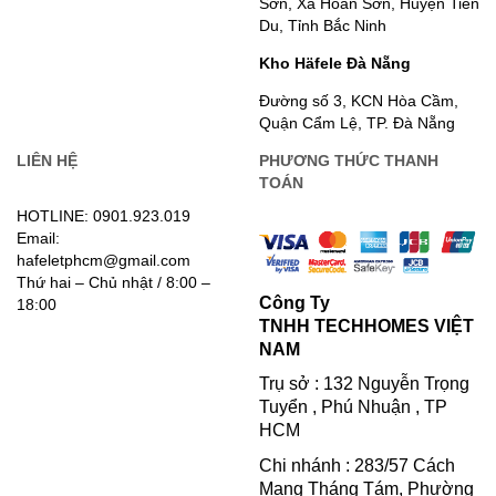
Sơn, Xã Hoàn Sơn, Huyện Tiên
Du, Tỉnh Bắc Ninh
Kho Häfele Đà Nẵng
Đường số 3, KCN Hòa Cầm,
Quận Cẩm Lệ, TP. Đà Nẵng
LIÊN HỆ
PHƯƠNG THỨC THANH
TOÁN
HOTLINE: 0901.923.019
Email:
hafeletphcm@gmail.com
Thứ hai – Chủ nhật / 8:00 –
Công Ty
18:00
TNHH TECHHOMES VIỆT
NAM
Trụ sở : 132 Nguyễn Trọng
Tuyển , Phú Nhuận , TP
HCM
Chi nhánh : 283/57 Cách
Mạng Tháng Tám, Phường