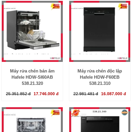
Máy rửa chén bán âm
Máy rửa chén độc lập
Hafele HDW-SI60AB
Hafele HDW-F60EB
538.21.320
538.21.310
25.351.852 đ
17.746.000 đ
22.981.481 đ
16.087.000 đ