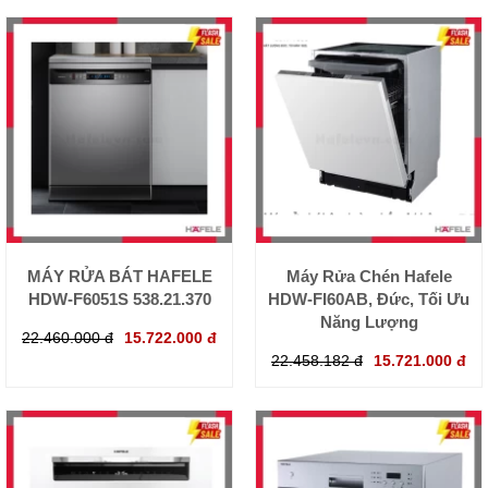
MÁY RỬA BÁT HAFELE
Máy Rửa Chén Hafele
HDW-F6051S 538.21.370
HDW-FI60AB, Đức, Tối Ưu
Năng Lượng
22.460.000 đ
15.722.000 đ
22.458.182 đ
15.721.000 đ