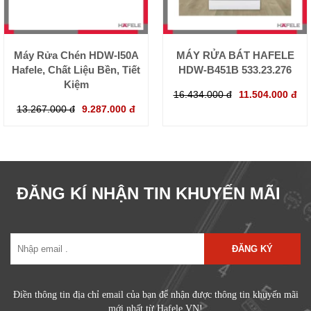
Máy Rửa Chén HDW-I50A
MÁY RỬA BÁT HAFELE
Hafele, Chất Liệu Bền, Tiết
HDW-B451B 533.23.276
Kiệm
16.434.000 đ
11.504.000 đ
13.267.000 đ
9.287.000 đ
ĐĂNG KÍ NHẬN TIN KHUYẾN MÃI
ĐĂNG KÝ
Điền thông tin địa chỉ email của bạn để nhận được thông tin khuyến mãi
mới nhất từ Hafele VN!