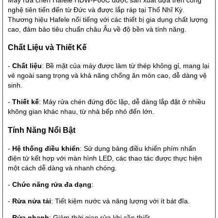
nghệ tiên tiến đến từ Đức và được lắp ráp tại Thổ Nhĩ Kỳ.
Thương hiệu Hafele nổi tiếng với các thiết bị gia dụng chất lượng
cao, đảm bảo tiêu chuẩn châu Âu về độ bền và tính năng.
Chất Liệu và Thiết Kế
-
Chất liệu
: Bề mặt của máy được làm từ thép không gỉ, mang lại
vẻ ngoài sang trọng và khả năng chống ăn mòn cao, dễ dàng vệ
sinh.
-
Thiết kế
: Máy rửa chén đứng độc lập, dễ dàng lắp đặt ở nhiều
không gian khác nhau, từ nhà bếp nhỏ đến lớn.
Tính Năng Nổi Bật
-
Hệ thống điều khiển
: Sử dụng bảng điều khiển phím nhấn
điện tử kết hợp với màn hình LED, các thao tác được thực hiện
một cách dễ dàng và nhanh chóng.
-
Chức năng rửa đa dạng
:
-
Rửa nửa tải
: Tiết kiệm nước và năng lượng với ít bát đĩa.
-
Rửa nhanh
: Giảm thời gian rửa khi cần thiết.