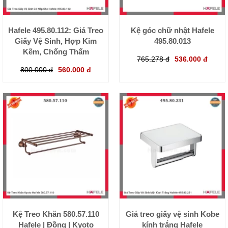
Hafele 495.80.112: Giá Treo
Kệ góc chữ nhật Hafele
Giấy Vệ Sinh, Hợp Kim
495.80.013
Kẽm, Chống Thấm
765.278 đ
536.000 đ
800.000 đ
560.000 đ
Kệ Treo Khăn 580.57.110
Giá treo giấy vệ sinh Kobe
Hafele | Đồng | Kyoto
kính trắng Hafele