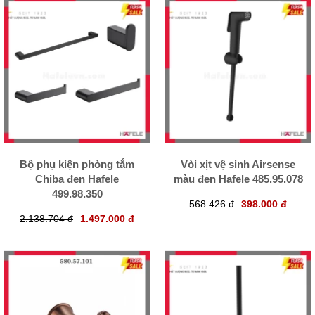
Bộ phụ kiện phòng tắm
Vòi xịt vệ sinh Airsense
Chiba đen Hafele
màu đen Hafele 485.95.078
499.98.350
568.426 đ
398.000 đ
2.138.704 đ
1.497.000 đ