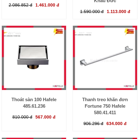
Khẩu Đức
2.086.852 đ
1.461.000 đ
1.590.000 đ
1.113.000 đ
Thoát sàn 100 Hafele
Thanh treo khăn đơn
485.61.236
Fortune 750 Hafele
580.41.411
810.000 đ
567.000 đ
906.296 đ
634.000 đ