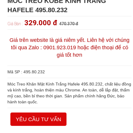
MÓC TREO KOBE KÍNH TRẮNG
HAFELE 495.80.232
329.000 đ
Giá Bán :
470.370 đ
Giá trên website là giá niêm yết. Liên hệ với chúng
tôi qua Zalo : 0901.923.019 hoặc điện thoại để có
giá tốt hơn
Mã SP : 495.80.232
Móc Treo Khăn Mặt Kính Trắng Hafele 495.80.232, chất liệu đồng
và kính trắng, hoàn thiện màu Chrome. An toàn, dễ lắp đặt, thẩm
mỹ cao, bền bỉ theo thời gian. Sản phẩm chính hãng Đức, bảo
hành toàn quốc.
YÊU CẦU TƯ VẤN