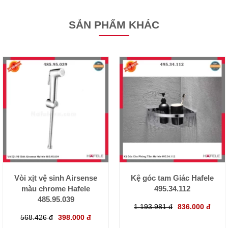
SẢN PHẨM KHÁC
Vòi xịt vệ sinh Airsense
Kệ góc tam Giác Hafele
màu chrome Hafele
495.34.112
485.95.039
1.193.981 đ
836.000 đ
568.426 đ
398.000 đ