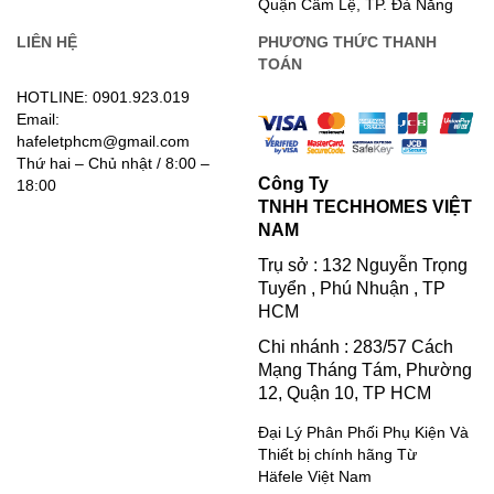
Quận Cẩm Lệ, TP. Đà Nẵng
LIÊN HỆ
PHƯƠNG THỨC THANH
TOÁN
HOTLINE: 0901.923.019
Email:
hafeletphcm@gmail.com
Thứ hai – Chủ nhật / 8:00 –
Công Ty
18:00
TNHH TECHHOMES VIỆT
NAM
Trụ sở : 132 Nguyễn Trọng
Tuyển , Phú Nhuận , TP
HCM
Chi nhánh : 283/57 Cách
Mạng Tháng Tám, Phường
12, Quận 10, TP HCM
Đại Lý Phân Phối Phụ Kiện Và
Thiết bị chính hãng Từ
Häfele Việt Nam