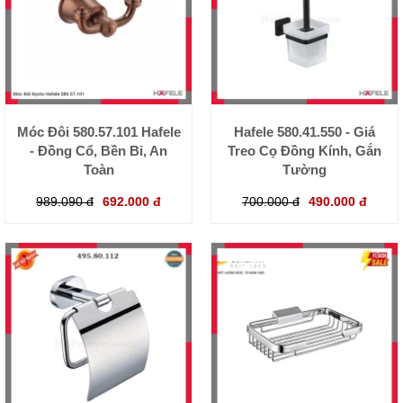
Móc Đôi 580.57.101 Hafele
Hafele 580.41.550 - Giá
- Đồng Cổ, Bền Bỉ, An
Treo Cọ Đồng Kính, Gắn
Toàn
Tường
989.090 đ
692.000 đ
700.000 đ
490.000 đ