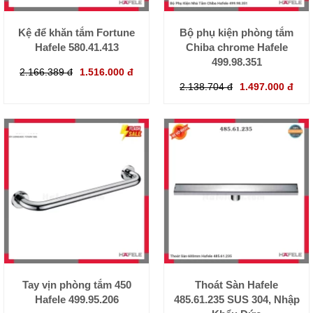
Kệ để khăn tắm Fortune
Bộ phụ kiện phòng tắm
Hafele 580.41.413
Chiba chrome Hafele
499.98.351
2.166.389 đ
1.516.000 đ
2.138.704 đ
1.497.000 đ
Tay vịn phòng tắm 450
Thoát Sàn Hafele
Hafele 499.95.206
485.61.235 SUS 304, Nhập