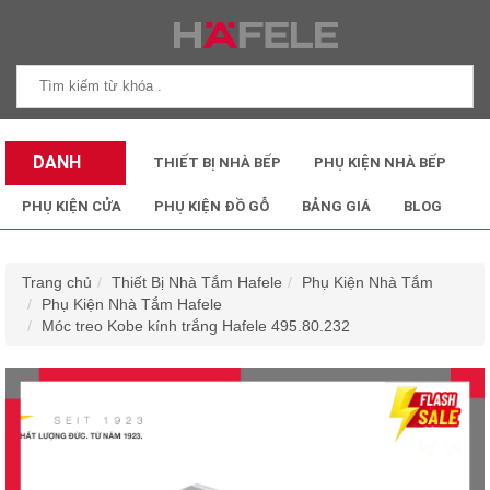
DANH
THIẾT BỊ NHÀ BẾP
PHỤ KIỆN NHÀ BẾP
MỤC SẢN
PHỤ KIỆN CỬA
PHỤ KIỆN ĐỒ GỖ
BẢNG GIÁ
BLOG
PHẨM
Trang chủ
Thiết Bị Nhà Tắm Hafele
Phụ Kiện Nhà Tắm
Phụ Kiện Nhà Tắm Hafele
Móc treo Kobe kính trắng Hafele 495.80.232