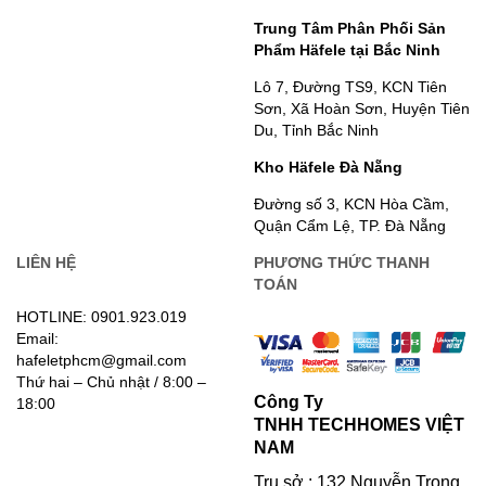
Trung Tâm Phân Phối Sản
Phẩm Häfele tại Bắc Ninh
Lô 7, Đường TS9, KCN Tiên
Sơn, Xã Hoàn Sơn, Huyện Tiên
Du, Tỉnh Bắc Ninh
Kho Häfele Đà Nẵng
Đường số 3, KCN Hòa Cầm,
Quận Cẩm Lệ, TP. Đà Nẵng
LIÊN HỆ
PHƯƠNG THỨC THANH
TOÁN
HOTLINE: 0901.923.019
Email:
hafeletphcm@gmail.com
Thứ hai – Chủ nhật / 8:00 –
Công Ty
18:00
TNHH TECHHOMES VIỆT
NAM
Trụ sở : 132 Nguyễn Trọng