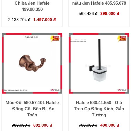
Chiba đen Hafele
màu đen Hafele 485.95.078
499.98.350
568.426 đ
398.000 đ
2.138.704 đ
1.497.000 đ
Móc Đôi 580.57.101 Hafele
Hafele 580.41.550 - Giá
- Đồng Cổ, Bền Bỉ, An
Treo Cọ Đồng Kính, Gắn
Toàn
Tường
989.090 đ
692.000 đ
700.000 đ
490.000 đ