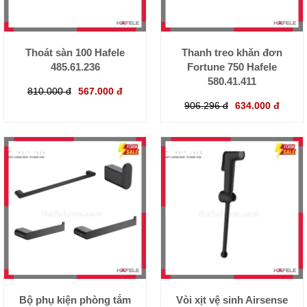
Thoát sàn 100 Hafele
Thanh treo khăn đơn
485.61.236
Fortune 750 Hafele
580.41.411
810.000 đ
567.000 đ
906.296 đ
634.000 đ
Bộ phụ kiện phòng tắm
Vòi xịt vệ sinh Airsense