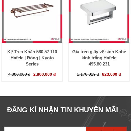
Kệ Treo Khăn 580.57.110
Giá treo giấy vệ sinh Kobe
Hafele | Đồng | Kyoto
kính trắng Hafele
Series
495.80.231
4.000.000 đ
2.800.000 đ
1.176.019 đ
823.000 đ
ĐĂNG KÍ NHẬN TIN KHUYẾN MÃI