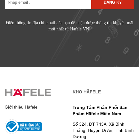
ĐĂNG KÝ
Điền thông tin địa chỉ email của bạn để nhận được thông tin khuyến mãi
mới nhất từ Hafele VN!
KHO HÄFELE
Giới thiệu Häfele
Trung Tâm Phân Phối Sản
Phẩm Häfele Miền Nam
Số 324, DT 743A, Xã Bình
Thắng, Huyện Dĩ An, Tỉnh Bình
Dương