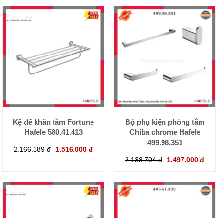
Kệ để khăn tắm Fortune
Bộ phụ kiện phòng tắm
Hafele 580.41.413
Chiba chrome Hafele
499.98.351
2.166.389 đ
1.516.000 đ
2.138.704 đ
1.497.000 đ