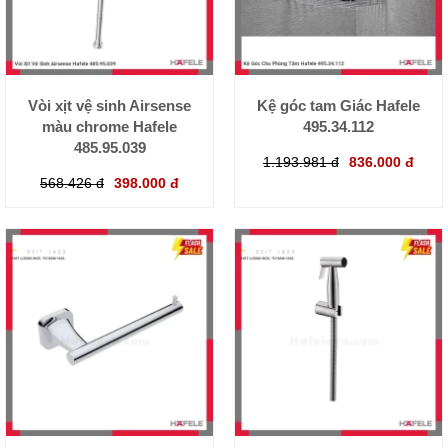
Vòi xịt vệ sinh Airsense
Kệ góc tam Giác Hafele
màu chrome Hafele
495.34.112
485.95.039
1.193.981 đ
836.000 đ
568.426 đ
398.000 đ