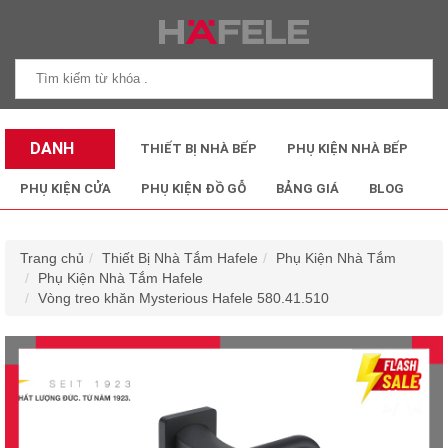
DANH
THIẾT BỊ NHÀ BẾP
PHỤ KIỆN NHÀ BẾP
MỤC SẢN
PHỤ KIỆN CỬA
PHỤ KIỆN ĐỒ GỖ
BẢNG GIÁ
BLOG
PHẨM
Trang chủ
Thiết Bị Nhà Tắm Hafele
Phụ Kiện Nhà Tắm
Phụ Kiện Nhà Tắm Hafele
Vòng treo khăn Mysterious Hafele 580.41.510