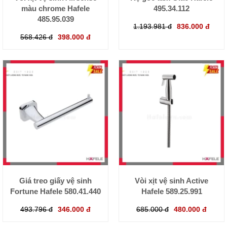
màu chrome Hafele
495.34.112
485.95.039
1.193.981 đ
836.000 đ
568.426 đ
398.000 đ
Giá treo giấy vệ sinh
Vòi xịt vệ sinh Active
Fortune Hafele 580.41.440
Hafele 589.25.991
493.796 đ
346.000 đ
685.000 đ
480.000 đ