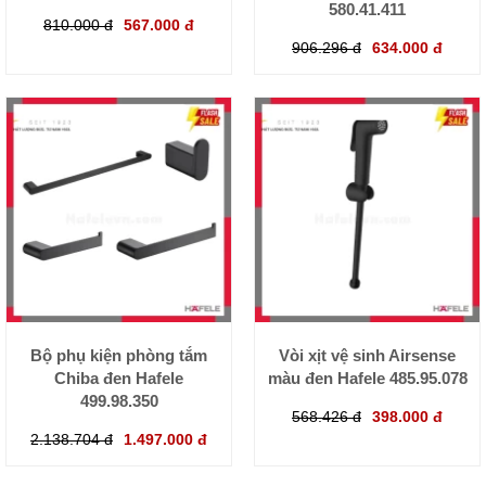
580.41.411
810.000 đ
567.000 đ
906.296 đ
634.000 đ
Bộ phụ kiện phòng tắm
Vòi xịt vệ sinh Airsense
Chiba đen Hafele
màu đen Hafele 485.95.078
499.98.350
568.426 đ
398.000 đ
2.138.704 đ
1.497.000 đ