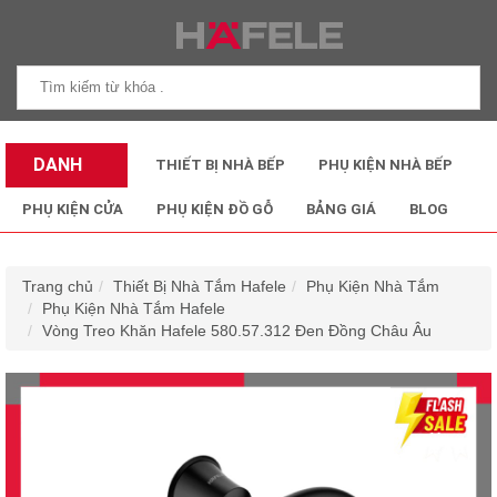
DANH
THIẾT BỊ NHÀ BẾP
PHỤ KIỆN NHÀ BẾP
MỤC SẢN
PHỤ KIỆN CỬA
PHỤ KIỆN ĐỒ GỖ
BẢNG GIÁ
BLOG
PHẨM
Trang chủ
Thiết Bị Nhà Tắm Hafele
Phụ Kiện Nhà Tắm
Phụ Kiện Nhà Tắm Hafele
Vòng Treo Khăn Hafele 580.57.312 Đen Đồng Châu Âu