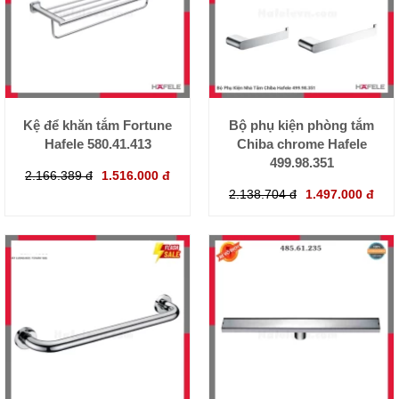
Kệ để khăn tắm Fortune
Bộ phụ kiện phòng tắm
Hafele 580.41.413
Chiba chrome Hafele
499.98.351
2.166.389 đ
1.516.000 đ
2.138.704 đ
1.497.000 đ