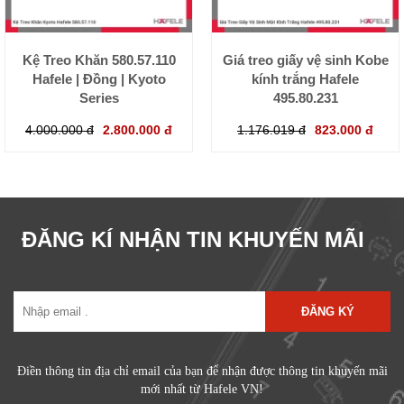
Kệ Treo Khăn 580.57.110
Giá treo giấy vệ sinh Kobe
Hafele | Đồng | Kyoto
kính trắng Hafele
Series
495.80.231
4.000.000 đ
2.800.000 đ
1.176.019 đ
823.000 đ
ĐĂNG KÍ NHẬN TIN KHUYẾN MÃI
ĐĂNG KÝ
Điền thông tin địa chỉ email của bạn để nhận được thông tin khuyến mãi
mới nhất từ Hafele VN!