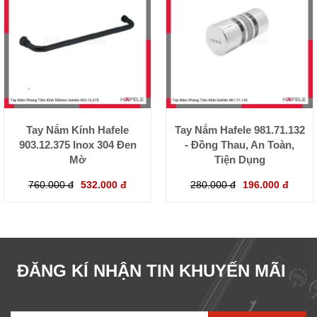
Tay Nắm Kính Hafele
Tay Nắm Hafele 981.71.132
903.12.375 Inox 304 Đen
- Đồng Thau, An Toàn,
Mờ
Tiện Dụng
760.000 đ
532.000 đ
280.000 đ
196.000 đ
ĐĂNG KÍ NHẬN TIN KHUYẾN MÃI