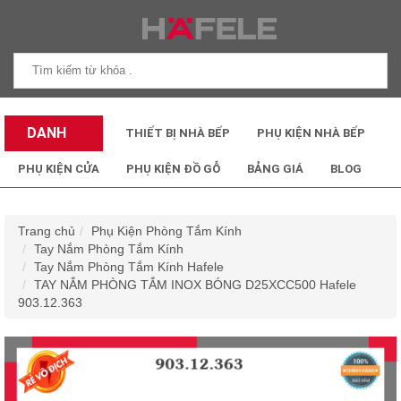
DANH
THIẾT BỊ NHÀ BẾP
PHỤ KIỆN NHÀ BẾP
MỤC SẢN
PHỤ KIỆN CỬA
PHỤ KIỆN ĐỒ GỖ
BẢNG GIÁ
BLOG
PHẨM
Trang chủ
Phụ Kiện Phòng Tắm Kính
Tay Nắm Phòng Tắm Kính
Tay Nắm Phòng Tắm Kính Hafele
TAY NẮM PHÒNG TẮM INOX BÓNG D25XCC500 Hafele
903.12.363