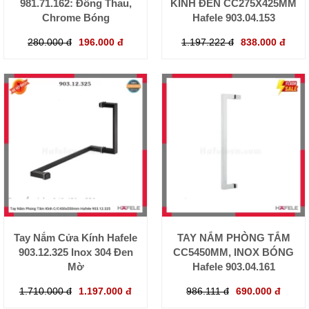
981.71.162: Đồng Thau,
KÍNH ĐEN CC275X425MM
Chrome Bóng
Hafele 903.04.153
280.000 đ
196.000 đ
1.197.222 đ
838.000 đ
Tay Nắm Cửa Kính Hafele
TAY NẮM PHÒNG TẮM
903.12.325 Inox 304 Đen
CC5450MM, INOX BÓNG
Mờ
Hafele 903.04.161
1.710.000 đ
1.197.000 đ
986.111 đ
690.000 đ