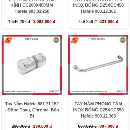
KÍNH CC200X450MM
INOX BÓNG D25XCC450
Hafele 903.02.250
Hafele 903.12.361
1.546.296 đ
1.082.000 đ
759.259 đ
531.000 đ
Tay Nắm Hafele 981.71.152
TAY NẮM PHÒNG TẮM
- Đồng Thau, Chrome, Bền
INOX BÓNG D25XCC550
Bỉ
Hafele 903.12.365
280.000 đ
196.000 đ
867.593 đ
607.000 đ