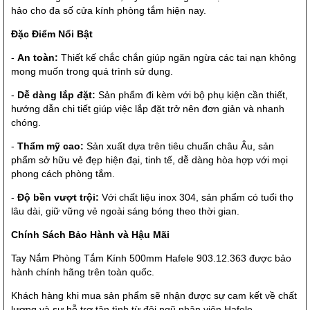
hảo cho đa số cửa kính phòng tắm hiện nay.
Đặc Điểm Nổi Bật
-
An toàn:
Thiết kế chắc chắn giúp ngăn ngừa các tai nạn không
mong muốn trong quá trình sử dụng.
-
Dễ dàng lắp đặt:
Sản phẩm đi kèm với bộ phụ kiện cần thiết,
hướng dẫn chi tiết giúp việc lắp đặt trở nên đơn giản và nhanh
chóng.
-
Thẩm mỹ cao:
Sản xuất dựa trên tiêu chuẩn châu Âu, sản
phẩm sở hữu vẻ đẹp hiện đại, tinh tế, dễ dàng hòa hợp với mọi
phong cách phòng tắm.
-
Độ bền vượt trội:
Với chất liệu inox 304, sản phẩm có tuổi thọ
lâu dài, giữ vững vẻ ngoài sáng bóng theo thời gian.
Chính Sách Bảo Hành và Hậu Mãi
Tay Nắm Phòng Tắm Kính 500mm Hafele 903.12.363 được bảo
hành chính hãng trên toàn quốc.
Khách hàng khi mua sản phẩm sẽ nhận được sự cam kết về chất
lượng và sự hỗ trợ tận tình từ đội ngũ nhân viên Hafele.