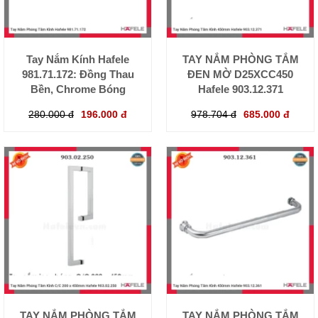
Tay Nắm Kính Hafele
TAY NẮM PHÒNG TẮM
981.71.172: Đồng Thau
ĐEN MỜ D25XCC450
Bền, Chrome Bóng
Hafele 903.12.371
280.000 đ
196.000 đ
978.704 đ
685.000 đ
TAY NẮM PHÒNG TẮM
TAY NẮM PHÒNG TẮM