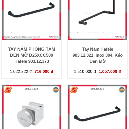
TAY NẮM PHÒNG TẮM
Tay Nắm Hafele
ĐEN MỜ D25XCC500
903.12.321, Inox 304, Kéo
Hafele 903.12.373
Đen Mờ
1.022.222 đ
716.000 đ
1.510.000 đ
1.057.000 đ