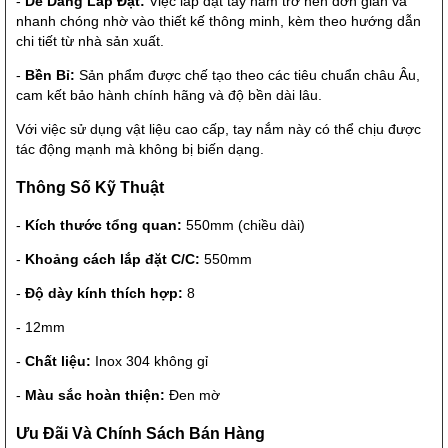
-
Dễ Dàng Lắp Đặt:
Việc lắp đặt tay nắm trở nên đơn giản và
nhanh chóng nhờ vào thiết kế thông minh, kèm theo hướng dẫn
chi tiết từ nhà sản xuất.
-
Bền Bỉ:
Sản phẩm được chế tạo theo các tiêu chuẩn châu Âu,
cam kết bảo hành chính hãng và độ bền dài lâu.
Với việc sử dụng vật liệu cao cấp, tay nắm này có thể chịu được
tác động mạnh mà không bị biến dạng.
Thông Số Kỹ Thuật
-
Kích thước tổng quan:
550mm (chiều dài)
-
Khoảng cách lắp đặt C/C:
550mm
-
Độ dày kính thích hợp:
8
- 12mm
-
Chất liệu:
Inox 304 không gỉ
-
Màu sắc hoàn thiện:
Đen mờ
Ưu Đãi Và Chính Sách Bán Hàng