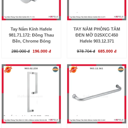
Tay Nắm Kính Hafele
TAY NẮM PHÒNG TẮM
981.71.172: Đồng Thau
ĐEN MỜ D25XCC450
Bền, Chrome Bóng
Hafele 903.12.371
280.000 đ
196.000 đ
978.704 đ
685.000 đ