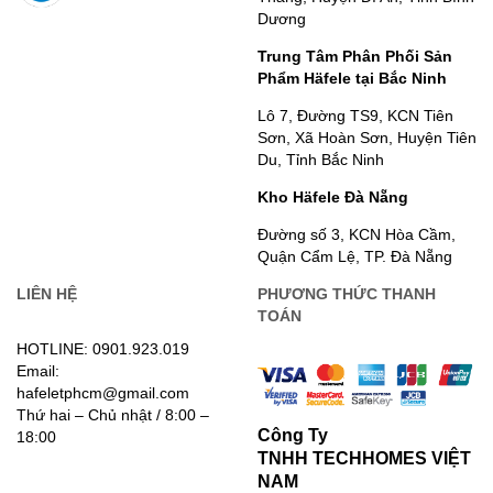
Dương
Trung Tâm Phân Phối Sản
Phẩm Häfele tại Bắc Ninh
Lô 7, Đường TS9, KCN Tiên
Sơn, Xã Hoàn Sơn, Huyện Tiên
Du, Tỉnh Bắc Ninh
Kho Häfele Đà Nẵng
Đường số 3, KCN Hòa Cầm,
Quận Cẩm Lệ, TP. Đà Nẵng
LIÊN HỆ
PHƯƠNG THỨC THANH
TOÁN
HOTLINE: 0901.923.019
Email:
hafeletphcm@gmail.com
Thứ hai – Chủ nhật / 8:00 –
Công Ty
18:00
TNHH TECHHOMES VIỆT
NAM