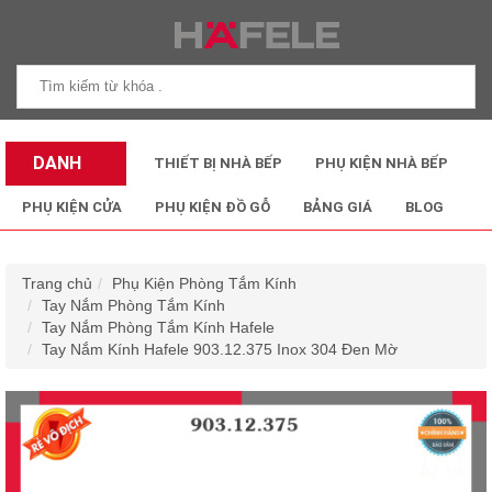
DANH
THIẾT BỊ NHÀ BẾP
PHỤ KIỆN NHÀ BẾP
MỤC SẢN
PHỤ KIỆN CỬA
PHỤ KIỆN ĐỒ GỖ
BẢNG GIÁ
BLOG
PHẨM
Trang chủ
Phụ Kiện Phòng Tắm Kính
Tay Nắm Phòng Tắm Kính
Tay Nắm Phòng Tắm Kính Hafele
Tay Nắm Kính Hafele 903.12.375 Inox 304 Đen Mờ