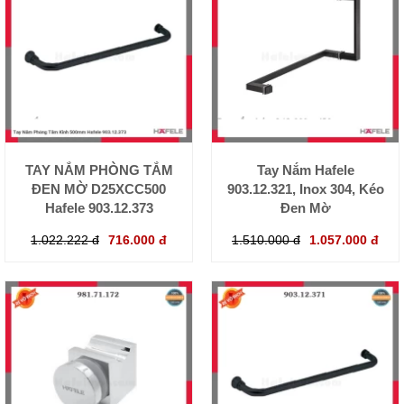
TAY NẮM PHÒNG TẮM
Tay Nắm Hafele
ĐEN MỜ D25XCC500
903.12.321, Inox 304, Kéo
Hafele 903.12.373
Đen Mờ
1.022.222 đ
716.000 đ
1.510.000 đ
1.057.000 đ