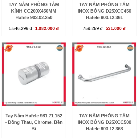
TAY NẮM PHÒNG TẮM
TAY NẮM PHÒNG TẮM
KÍNH CC200X450MM
INOX BÓNG D25XCC450
Hafele 903.02.250
Hafele 903.12.361
1.546.296 đ
1.082.000 đ
759.259 đ
531.000 đ
Tay Nắm Hafele 981.71.152
TAY NẮM PHÒNG TẮM
- Đồng Thau, Chrome, Bền
INOX BÓNG D25XCC500
Bỉ
Hafele 903.12.363