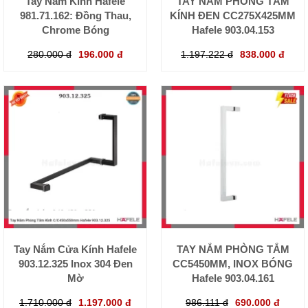
Tay Nắm Kính Hafele
TAY NẮM PHÒNG TẮM
981.71.162: Đồng Thau,
KÍNH ĐEN CC275X425MM
Chrome Bóng
Hafele 903.04.153
280.000 đ
196.000 đ
1.197.222 đ
838.000 đ
Tay Nắm Cửa Kính Hafele
TAY NẮM PHÒNG TẮM
903.12.325 Inox 304 Đen
CC5450MM, INOX BÓNG
Mờ
Hafele 903.04.161
1.710.000 đ
1.197.000 đ
986.111 đ
690.000 đ