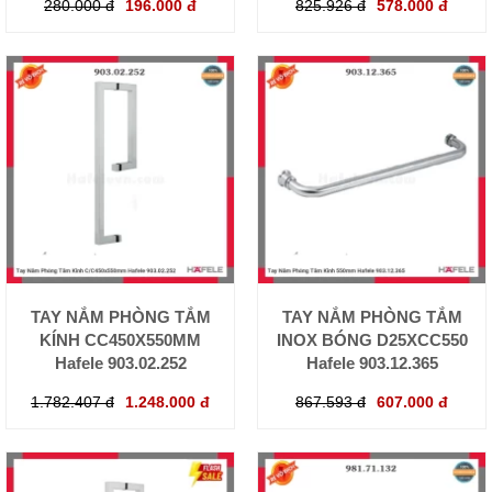
280.000 đ
196.000 đ
825.926 đ
578.000 đ
TAY NẮM PHÒNG TẮM
TAY NẮM PHÒNG TẮM
KÍNH CC450X550MM
INOX BÓNG D25XCC550
Hafele 903.02.252
Hafele 903.12.365
1.782.407 đ
1.248.000 đ
867.593 đ
607.000 đ