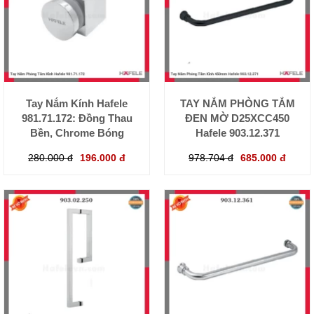
Tay Nắm Kính Hafele
TAY NẮM PHÒNG TẮM
981.71.172: Đồng Thau
ĐEN MỜ D25XCC450
Bền, Chrome Bóng
Hafele 903.12.371
280.000 đ
196.000 đ
978.704 đ
685.000 đ