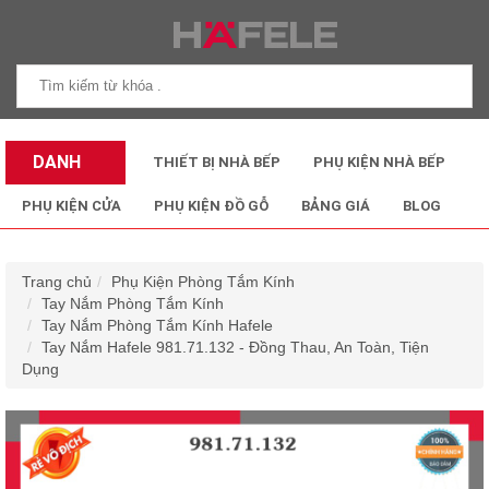
DANH
THIẾT BỊ NHÀ BẾP
PHỤ KIỆN NHÀ BẾP
MỤC SẢN
PHỤ KIỆN CỬA
PHỤ KIỆN ĐỒ GỖ
BẢNG GIÁ
BLOG
PHẨM
Trang chủ
Phụ Kiện Phòng Tắm Kính
Tay Nắm Phòng Tắm Kính
Tay Nắm Phòng Tắm Kính Hafele
Tay Nắm Hafele 981.71.132 - Đồng Thau, An Toàn, Tiện
Dụng