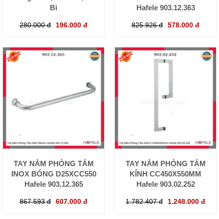
Bỉ
Hafele 903.12.363
280.000 đ
196.000 đ
825.926 đ
578.000 đ
TAY NẮM PHÒNG TẮM
TAY NẮM PHÒNG TẮM
INOX BÓNG D25XCC550
KÍNH CC450X550MM
Hafele 903.12.365
Hafele 903.02.252
867.593 đ
607.000 đ
1.782.407 đ
1.248.000 đ