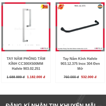
TAY NẮM PHÒNG TẮM
Tay Nắm Kính Hafele
KÍNH CC300X500MM
903.12.375 Inox 304 Đen
Hafele 903.02.251
Mờ
1.688.889 đ
1.182.000 đ
760.000 đ
532.000 đ
ĐĂNG KÍ NHẬN TIN KHUYẾN MÃI