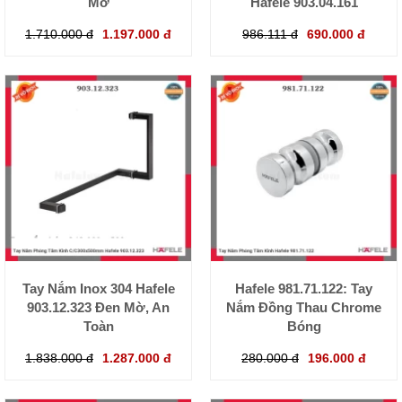
Mờ
Hafele 903.04.161
1.710.000 đ
1.197.000 đ
986.111 đ
690.000 đ
Tay Nắm Inox 304 Hafele
Hafele 981.71.122: Tay
903.12.323 Đen Mờ, An
Nắm Đồng Thau Chrome
Toàn
Bóng
1.838.000 đ
1.287.000 đ
280.000 đ
196.000 đ