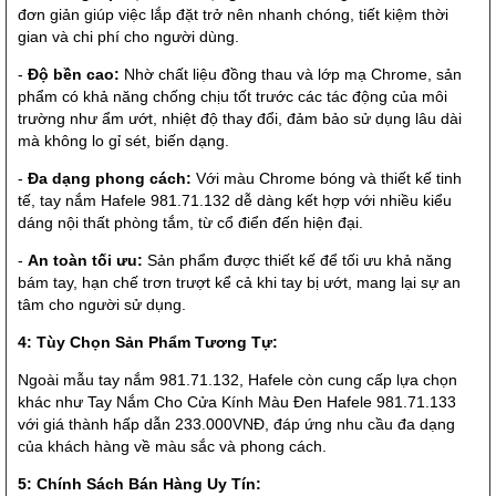
đơn giản giúp việc lắp đặt trở nên nhanh chóng, tiết kiệm thời
gian và chi phí cho người dùng.
-
Độ bền cao:
Nhờ chất liệu đồng thau và lớp mạ Chrome, sản
phẩm có khả năng chống chịu tốt trước các tác động của môi
trường như ẩm ướt, nhiệt độ thay đổi, đảm bảo sử dụng lâu dài
mà không lo gỉ sét, biến dạng.
-
Đa dạng phong cách:
Với màu Chrome bóng và thiết kế tinh
tế, tay nắm Hafele 981.71.132 dễ dàng kết hợp với nhiều kiểu
dáng nội thất phòng tắm, từ cổ điển đến hiện đại.
-
An toàn tối ưu:
Sản phẩm được thiết kế để tối ưu khả năng
bám tay, hạn chế trơn trượt kể cả khi tay bị ướt, mang lại sự an
tâm cho người sử dụng.
4: Tùy Chọn Sản Phẩm Tương Tự:
Ngoài mẫu tay nắm 981.71.132, Hafele còn cung cấp lựa chọn
khác như Tay Nắm Cho Cửa Kính Màu Đen Hafele 981.71.133
với giá thành hấp dẫn 233.000VNĐ, đáp ứng nhu cầu đa dạng
của khách hàng về màu sắc và phong cách.
5: Chính Sách Bán Hàng Uy Tín: