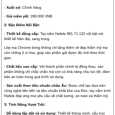
-
Xuất xứ:
Chính hãng
-
Giá niêm yết:
280.000 VNĐ
2: Đặc Điểm Nổi Bật:
-
Thiết kế đẳng cấp:
Tay nắm Hafele 981.71.132 nổi bật với
thiết kế hiện đại, sang trọng.
Lớp mạ Chrome bóng không chỉ tăng thêm vẻ đẹp thẩm mỹ mà
còn chống ô xi hóa, giúp sản phẩm giữ được độ mới theo thời
gian.
-
Chất liệu cao cấp:
Với thành phần chính là đồng thau, sản
phẩm không chỉ chắc chắn mà còn có khả năng chịu lực tốt, đảm
bảo an toàn trong quá trình sử dụng.
-
Sản xuất theo tiêu chuẩn châu Âu:
Được chế tạo dựa trên
công nghệ tiên tiến và tiêu chuẩn khắt khe của Đức, tay nắm kính
Hafele đáp ứng mọi yêu cầu về chất lượng, an toàn và thẩm mỹ.
3: Tính Năng Vượt Trội:
-
Dễ dàng lắp đặt và sử dụng:
Thiết kế thông minh, cấu trúc