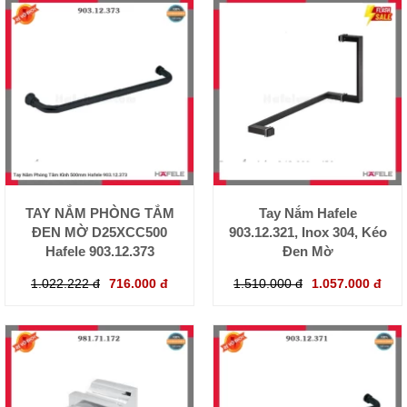
TAY NẮM PHÒNG TẮM
Tay Nắm Hafele
ĐEN MỜ D25XCC500
903.12.321, Inox 304, Kéo
Hafele 903.12.373
Đen Mờ
1.022.222 đ
716.000 đ
1.510.000 đ
1.057.000 đ