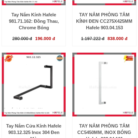
Tay Nắm Kính Hafele
TAY NẮM PHÒNG TẮM
981.71.162: Đồng Thau,
KÍNH ĐEN CC275X425MM
Chrome Bóng
Hafele 903.04.153
280.000 đ
196.000 đ
1.197.222 đ
838.000 đ
Tay Nắm Cửa Kính Hafele
TAY NẮM PHÒNG TẮM
903.12.325 Inox 304 Đen
CC5450MM, INOX BÓNG