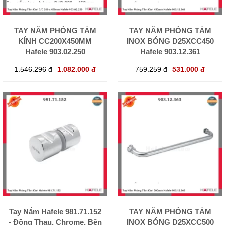
TAY NẮM PHÒNG TẮM
TAY NẮM PHÒNG TẮM
KÍNH CC200X450MM
INOX BÓNG D25XCC450
Hafele 903.02.250
Hafele 903.12.361
1.546.296 đ
1.082.000 đ
759.259 đ
531.000 đ
Tay Nắm Hafele 981.71.152
TAY NẮM PHÒNG TẮM
- Đồng Thau, Chrome, Bền
INOX BÓNG D25XCC500